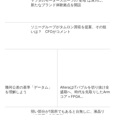
マツダのモータースポーツの“聖地”は深川に、
新たなブランド体験拠点を開設
ソニーグループがタムロン買収を提案、その狙
いは？ CFOがコメント
幾何公差の基準「データム」
AlteraはITバブルを切り抜け全
を理解しよう
盛期へ、時代を先取りしたArm
コア＋FPGA...
弱い部分が1箇所でもあると台無しに、液晶リ