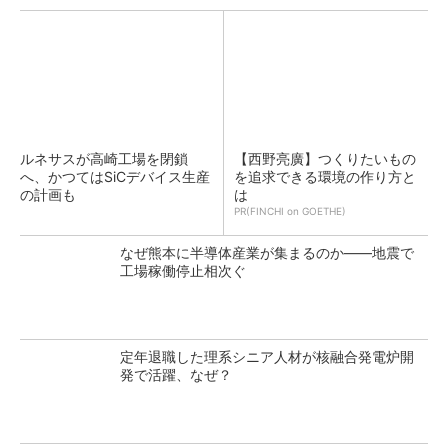
ルネサスが高崎工場を閉鎖
【西野亮廣】つくりたいもの
へ、かつてはSiCデバイス生産
を追求できる環境の作り方と
の計画も
は
PR(FINCHI on GOETHE)
なぜ熊本に半導体産業が集まるのか――地震で
工場稼働停止相次ぐ
定年退職した理系シニア人材が核融合発電炉開
発で活躍、なぜ？