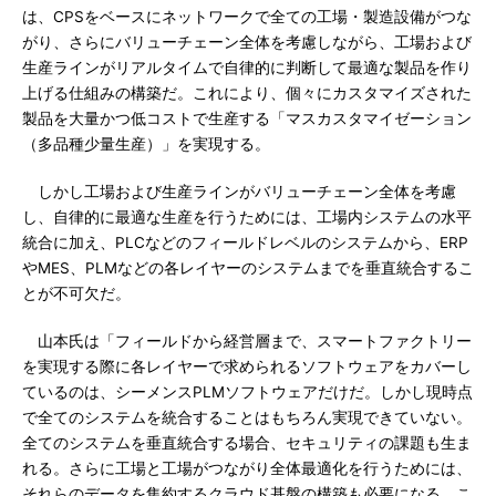
は、CPSをベースにネットワークで全ての工場・製造設備がつな
がり、さらにバリューチェーン全体を考慮しながら、工場および
生産ラインがリアルタイムで自律的に判断して最適な製品を作り
上げる仕組みの構築だ。これにより、個々にカスタマイズされた
製品を大量かつ低コストで生産する「マスカスタマイゼーション
（多品種少量生産）」を実現する。
しかし工場および生産ラインがバリューチェーン全体を考慮
し、自律的に最適な生産を行うためには、工場内システムの水平
統合に加え、PLCなどのフィールドレベルのシステムから、ERP
やMES、PLMなどの各レイヤーのシステムまでを垂直統合するこ
とが不可欠だ。
山本氏は「フィールドから経営層まで、スマートファクトリー
を実現する際に各レイヤーで求められるソフトウェアをカバーし
ているのは、シーメンスPLMソフトウェアだけだ。しかし現時点
で全てのシステムを統合することはもちろん実現できていない。
全てのシステムを垂直統合する場合、セキュリティの課題も生ま
れる。さらに工場と工場がつながり全体最適化を行うためには、
それらのデータを集約するクラウド基盤の構築も必要になる。こ