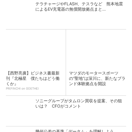
テラチャージやFLASH、テスラなど 熊本地震
によるEV充電器の無償開放拠点まと...
【西野亮廣】ビジネス書最新
マツダのモータースポーツ
刊『北極星 僕たちはどう働
の“聖地”は深川に、新たなブラ
くか』
ンド体験拠点を開設
PR(FINCHI on GOETHE)
ソニーグループがタムロン買収を提案、その狙
いは？ CFOがコメント
幾何公差の基準「データム」を理解しよう