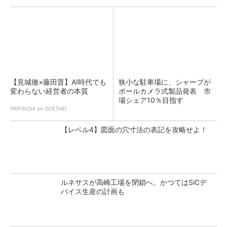
【見城徹×藤田晋】AI時代でも
狭小な駐車場に、シャープが
変わらない経営者の本質
ポールカメラ式製品発表 市
場シェア10％目指す
PR(FINCHI on GOETHE)
【レベル4】図面の穴寸法の表記を攻略せよ！
ルネサスが高崎工場を閉鎖へ、かつてはSiCデ
バイス生産の計画も