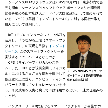
シーメンスPLMソフトウェアは2015年11月12日、東京都内で会
見を開催。シーメンスPLMソフトウェア ポートフォリオ開発部
部長を務める山本広則氏が、ドイツの国家政策として進められて
いるモノづくり革新「インダストリー4.0」に対する同社の取り
組みについて説明した。
IoT（モノのインターネット）やICTを
活用し、「つながる工場（スマートファ
クトリー）」の実現を目指す
インダスト
リー4.0
。このスマートファクトリーを
実現する上で、ベースとなるのが
「CPS（サイバーフィジカルシステ
ム）」だ。CPSとは現実空間（フィジカ
シーメンスPLMソフトウェア
ル）におけるさまざまな情報を取得して
ポートフォリオ開発部 部長を
仮想空間上に送り、コンピューティング
務める山本広則氏
パワーを活用してシミュレーションを行
う。その成果を現実に戻して有効活用するという一連の仕組みの
ことだ。
インダストリー4.0におけるスマートファクトリーが目指すの