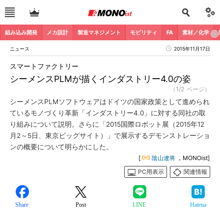
組み込み開発
メカ設計
製造マネジメント
モビリティ
FA
素材／化学
ニュース
2015年11月17日
スマートファクトリー
シーメンスPLMが描くインダストリー4.0の姿
（1/2 ページ）
シーメンスPLMソフトウェアはドイツの国家政策として進められ
ているモノづくり革新「インダストリー4.0」に対する同社の取
り組みについて説明。さらに「2015国際ロボット展（2015年12
月2～5日、東京ビッグサイト）」で展示するデモンストレーショ
ンの概要について明らかにした。
[
陰山遼将
，MONOist]
PC用表示
関連情報
Share
Post
LINE
Hatena