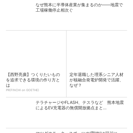
なぜ熊本に半導体産業が集まるのか――地震で
工場稼働停止相次ぐ
【西野亮廣】つくりたいもの
定年退職した理系シニア人材
を追求できる環境の作り方と
が核融合発電炉開発で活躍、
は
なぜ？
PR(FINCHI on GOETHE)
テラチャージやFLASH、テスラなど 熊本地震
によるEV充電器の無償開放拠点まと...