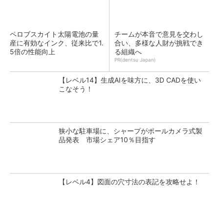
ペロブスカイト太陽電池の量
チームが本音で意見を交わし
産に有効なインク、従来比で1.
合い、多様な人財が挑戦でき
5倍の性能向上
る組織へ
PR(dentsu Japan)
【レベル14】生成AIを味方に、3D CADを使い
こなそう！
狭小な駐車場に、シャープがポールカメラ式製
品発表 市場シェア10％目指す
【レベル4】図面の穴寸法の表記を攻略せよ！