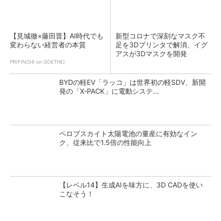
【見城徹×藤田晋】AI時代でも
新型コロナで深刻なマスク不
変わらない経営者の本質
足を3Dプリンタで解消、イグ
アスが3Dマスクを開発
PR(FINCHI on GOETHE)
BYDの軽EV「ラッコ」は世界初の軽SDV、新開
発の「X-PACK」に電動システ...
ペロブスカイト太陽電池の量産に有効なイン
ク、従来比で1.5倍の性能向上
【レベル14】生成AIを味方に、3D CADを使い
こなそう！