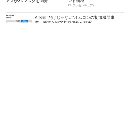
アスが3Dマスクを開発
ント領域
PR(アクセンチュア)
AI関連“だけじゃない”オムロンの制御機器事
業、地道な顧客基盤強化が結実
【レベル14】生成AIを味方に、3D CADを使い
こなそう！
「取りあえずボルトで固定」は禁物 締結部設
計で押さえるべき基本