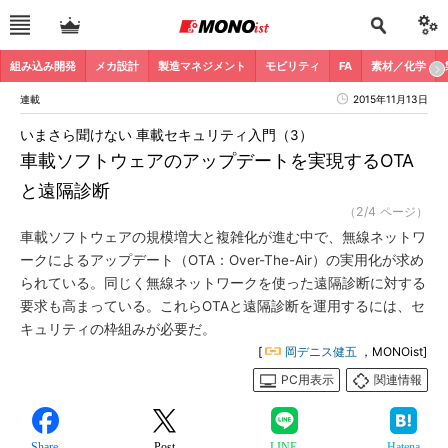
組み込み開発
メカ設計
製造マネジメント
モビリティ
FA
素材／化学
連載
2015年11月13日
いまさら聞けない 車載セキュリティ入門（3）
車載ソフトウェアのアップデートを実現するOTA
と遠隔診断
（2/4 ページ）
車載ソフトウェアの規模増大と複雑化が進む中で、無線ネットワ
ークによるアップデート（OTA：Over-The-Air）の実用化が求め
られている。同じく無線ネットワークを使った遠隔診断に対する
要求も高まっている。これらOTAと遠隔診断を運用するには、セ
キュリティの枠組みが必要だ。
[
岡デニス健五
，MONOist]
PC用表示
関連情報
Share
Post
LINE
Hatena