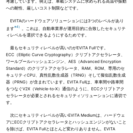
考慮しています。例えば、車載システムに求められる高温や振動
への耐性、厳しいコスト制限などです。
EVITAのハードウェアソリューションには3つのレベルがあり
※4）
ます
。これは、自動車業界が運用目的に合致したセキュリテ
ィレベルを選択できるようにするためです。
最もセキュリティレベルが高いのがEVITA Fullです。
ECC（Elliptic Curve Cryptography）クリプトアクセラレータ、
ワールプールハッシュエンジン、AES（Advanced Encryption
Standard）のクリプトアクセラレータ、RAM、ROM、専用のセ
キュリティCPU、真性乱数生成器（TRNG）そして擬似乱数生成
器（PRNG）が含まれています。EVITA Fullは、車車間や路車間
をつなぐV2X（Vehicle-to-X）通信のように、ECCクリプトアク
セラレータが必要とされるセキュリティソリューションに適切で
す。
次にセキュリティレベルが高いEVITA Mediumは、ハードウェ
アにECCクリプトアクセラレータとハッシュエンジンがないこと
を除けば、EVITA Fullとほとんど変わりありません。EVITA