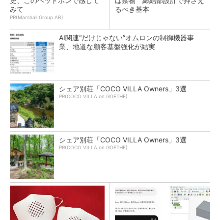
史、このヘッドホンで感じて
は禁物 締結部設計で押さえ
みて
るべき基本
PR(Marshall Group AB)
AI関連“だけじゃない”オムロンの制御機器事
業、地道な顧客基盤強化が結実
シェア別荘「COCO VILLA Owners」3選
PR(COCO VILLA on GOETHE)
シェア別荘「COCO VILLA Owners」3選
PR(COCO VILLA on GOETHE)