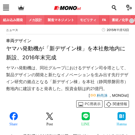
組み込み開発
メカ設計
製造マネジメント
モビリティ
FA
素材／化学
ニュース
2015年11月12日
車両デザイン
ヤマハ発動機が「新デザイン棟」を本社敷地内に
新設、2016年末完成
ヤマハ発動機は、同社グループにおけるデザイン司令塔として、
製品デザインの開発と新たなイノベーションを生み出す先行デザ
イン研究の拠点となる「新デザイン棟」を本社（静岡県磐田市）
敷地内に建設すると発表した。投資金額は約21億円。
[
朴尚洙
，MONOist]
PC用表示
関連情報
Share
Post
LINE
Hatena