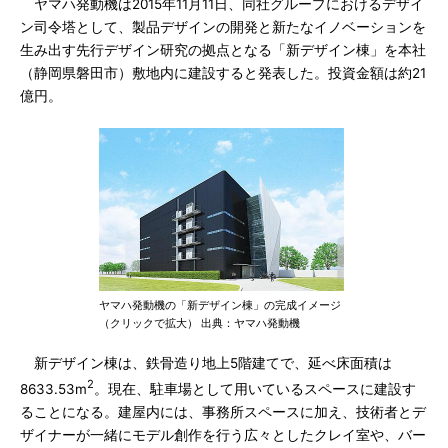
ヤマハ発動機は2015年11月11日、同社グループにおけるデザイ
ン司令塔として、製品デザインの開発と新たなイノベーションを
生み出す先行デザイン研究の拠点となる「新デザイン棟」を本社
（静岡県磐田市）敷地内に建設すると発表した。投資金額は約21
億円。
ヤマハ発動機の「新デザイン棟」の完成イメージ
（クリックで拡大） 出典：ヤマハ発動機
新デザイン棟は、鉄骨造り地上5階建てで、延べ床面積は
2
8633.53m
。現在、駐車場として用いているスペースに建設す
ることになる。建屋内には、事務所スペースに加え、技術者とデ
ザイナーが一緒にモデル創作を行う広々としたクレイ室や、バー