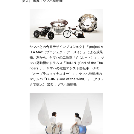
拡大） 出典：ヤマハ発動機
ヤマハとの合同デザインプロジェクト「project A
H A MAY（プロジェクト アーメイ）」による成果
物。左から、ヤマハの二輪車「√（ルート）」、ヤ
マハ発動機のドラムス「RAIJIN（God of the Thu
nder）」、ヤマハの電動アシスト自転車「O±O
（オープラスマイナスオー）」、ヤマハ発動機の
マリンバ「FUJIN（God of the Wind）」（クリッ
クで拡大） 出典：ヤマハ発動機