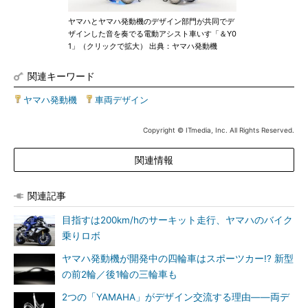
ヤマハとヤマハ発動機のデザイン部門が共同でデ
ザインした音を奏でる電動アシスト車いす「＆Y0
1」（クリックで拡大） 出典：ヤマハ発動機
関連キーワード
ヤマハ発動機
|
車両デザイン
Copyright © ITmedia, Inc. All Rights Reserved.
関連情報
関連記事
目指すは200km/hのサーキット走行、ヤマハのバイク
乗りロボ
ヤマハ発動機が開発中の四輪車はスポーツカー!? 新型
の前2輪／後1輪の三輪車も
2つの「YAMAHA」がデザイン交流する理由――両デ