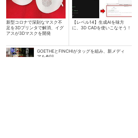
新型コロナで深刻なマスク不
【レベル14】生成AIを味方
足を3Dプリンタで解消、イグ
に、3D CADを使いこなそう！
アスが3Dマスクを開発
GOETHEとFINCHIがタッグを組み、新メディ
アを創設
PR(FINCHI on GOETHE)
令和8年熊本地震による工場への影響まとめ
狭小な駐車場に、シャープがポールカメラ式製
品発表 市場シェア10％目指す