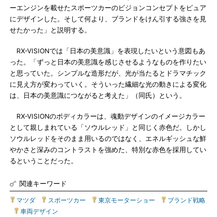
ーエンジンを載せたスポーツカーのビジョンコンセプトをピュア
にデザインした。そして何より、ブランドをけん引する強さを見
せたかった」と説明する。
RX-VISIONでは「日本の美意識」を表現したいという意図もあ
った。「ずっと日本の美意識を感じさせるようなものを作りたい
と思っていた。シンプルな造形だが、光が当たるとドラマチック
に見え方が変わっていく。そういった繊細な光の動きによる変化
は、日本の美意識につながると考えた」（同氏）という。
RX-VISIONのボディカラーは、魂動デザインのイメージカラー
として親しまれている「ソウルレッド」と同じく赤色だ。しかし
ソウルレッドをそのまま用いるのではなく、エネルギッシュな鮮
やかさと深みのコントラストを強めた、特別な赤色を採用してい
るということだった。
関連キーワード
マツダ
|
スポーツカー
|
東京モーターショー
|
ブランド戦略
|
車両デザイン