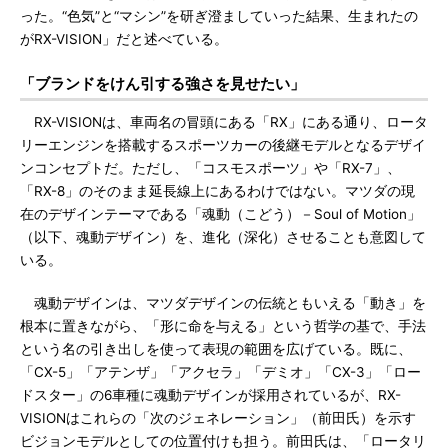
った。“色気”と“マシン”を研ぎ澄ましていった結果、生まれたの
がRX-VISION」だと述べている。
「ブランドをけん引する強さを見せたい」
RX-VISIONは、車両名の冒頭にある「RX」にある通り、ロータ
リーエンジンを搭載するスポーツカーの後継モデルとなるデザイ
ンコンセプトだ。ただし、「コスモスポーツ」や「RX-7」、
「RX-8」のそのまま延長線上にあるわけではない。マツダの現
在のデザインテーマである「魂動（こどう）－Soul of Motion」
（以下、魂動デザイン）を、進化（深化）させることも意図して
いる。
魂動デザインは、マツダデザインの伝統ともいえる「動き」を
根本に置きながら、「形に命を与える」という哲学の基で、手法
という名の引き出しを使って表現の範囲を広げている。既に、
「CX-5」「アテンザ」「アクセラ」「デミオ」「CX-3」「ロー
ドスター」の6車種に魂動デザインが採用されているが、RX-
VISIONはこれらの「次のジェネレーション」（前田氏）を示す
ビジョンモデルとしての位置付けも担う。前田氏は、「ロータリ