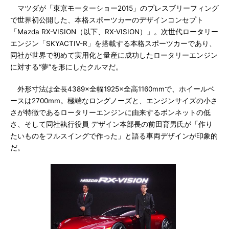
マツダが「東京モーターショー2015」のプレスブリーフィング
で世界初公開した、本格スポーツカーのデザインコンセプト
「Mazda RX-VISION（以下、RX-VISION）」。次世代ロータリー
エンジン「SKYACTIV-R」を搭載する本格スポーツカーであり、
同社が世界で初めて実用化と量産に成功したロータリーエンジン
に対する“夢”を形にしたクルマだ。
外形寸法は全長4389×全幅1925×全高1160mmで、ホイールベ
ースは2700mm。極端なロングノーズと、エンジンサイズの小さ
さが特徴であるロータリーエンジンに由来するボンネットの低
さ、そして同社執行役員 デザイン本部長の前田育男氏が「作り
たいものをフルスイングで作った」と語る車両デザインが印象的
だ。