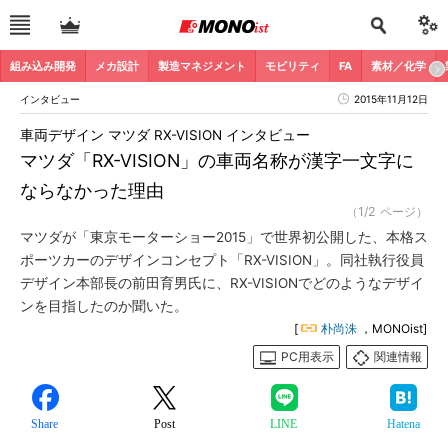
組み込み開発
メカ設計
製造マネジメント
モビリティ
FA
素材／化学
インタビュー
2015年11月12日
車両デザイン マツダ RX-VISION インタビュー
マツダ「RX-VISION」の車両名称が漢字一文字に
ならなかった理由
（1/2 ページ）
マツダが「東京モーターショー2015」で世界初公開した、本格ス
ポーツカーのデザインコンセプト「RX-VISION」。同社執行役員
デザイン本部長の前田育男氏に、RX-VISIONでどのようなデザイ
ンを目指したのか聞いた。
[
朴尚洙
，MONOist]
PC用表示
関連情報
Share
Post
LINE
Hatena