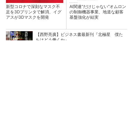
新型コロナで深刻なマスク不
AI関連“だけじゃない”オムロン
足を3Dプリンタで解消、イグ
の制御機器事業、地道な顧客
アスが3Dマスクを開発
基盤強化が結実
【西野亮廣】ビジネス書最新刊『北極星 僕た
ちはどう働くか』
PR(FINCHI on GOETHE)
【レベル14】生成AIを味方に、3D CADを使い
こなそう！
「取りあえずボルトで固定」は禁物 締結部設
計で押さえるべき基本