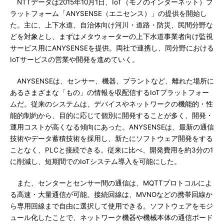
NTTデータは2015年10月1日、IoT（モノのインターネット）プ
ラットフォーム「ANYSENSE（エニセンス）」の提供を開始し
た。主に、上下水道、自治体向け河川・道路・防災、民間分野な
どを対象とし、まずはメタウォーターの上下水道事業者向け監視
サービス用にANYSENSEを提供。両社で連携し、同分野における
IoTサービスの営業や開発を進めていく。
ANYSENSEは、センサー、機器、プラントなど、離れた場所に
あるさまざまな「もの」の情報を収配信するIoTプラットフォー
ムだ。従来のシステムは、デバイスやネットワークの機能的・性
能的制約から、目的に応じて個別に開発することが多く、開発・
運用コストが高くなる傾向にあった。ANYSENSEは、最新の通信
技術やデータ蓄積技術を採用し、新たにソフトウェア開発をする
ことなく、PLCと接続できる。従来に比べ、開発費用を約3分の1
に削減し、短期間でのIoTシステム導入を可能にした。
また、センターとセンサー間の通信は、MQTTプロトコルによ
る高速・大量通信が可能。接続回線は、MVNOなどの携帯回線か
ら専用回線まで自由に選択して使用できる。ソフトウェアをモジ
ュール化したことで、ネットワーク機器や機械本体の通信ボード