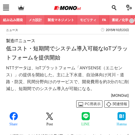
組み込み開発
メカ設計
製造マネジメント
モビリティ
FA
素材／化学
ニュース
2015年10月23日
製造ITニュース
低コスト・短期間でシステム導入可能なIoTプラッ
トフォームを提供開始
NTTデータは、IoTプラットフォーム「ANYSENSE（エニセン
ス）」の提供を開始した。主に上下水道、自治体向け河川・道
路・防災、民間分野向けのサービスで、開発費用を約3分の1に削
減し、短期間でのシステム導入が可能になる。
[MONOist]
PC用表示
関連情報
Share
Post
LINE
Hatena