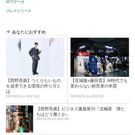
NTTデータ
プレスリリース
あなたにおすすめ
【西野亮廣】つくりたいもの
【見城徹×藤田晋】AI時代でも
を追求できる環境の作り方と
変わらない経営者の本質
は
PR(FINCHI on GOETHE)
PR(FINCHI on GOETHE)
【西野亮廣】ビジネス書最新刊『北極星 僕た
ちはどう働くか』
PR(FINCHI on GOETHE)