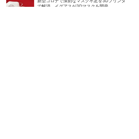
新型コロナで深刻なマスク不足を3Dプリンタ
で解消、イグアスが3Dマスクを開発
【レベル14】生成AIを味方に、3D CADを使い
こなそう！
狭小な駐車場に、シャープがポールカメラ式製
品発表 市場シェア10％目指す
ルネサスが高崎工場を閉鎖
なぜ熊本に半導体産業が集ま