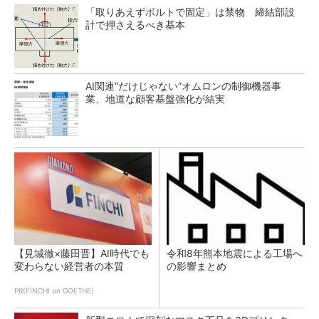
「取りあえずボルトで固定」は禁物 締結部設
計で押さえるべき基本
AI関連“だけじゃない”オムロンの制御機器事
業、地道な顧客基盤強化が結実
【見城徹×藤田晋】AI時代でも
令和8年熊本地震による工場へ
変わらない経営者の本質
の影響まとめ
PR(FINCHI on GOETHE)