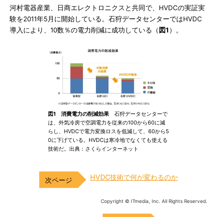
河村電器産業、日商エレクトロニクスと共同で、HVDCの実証実
験を2011年5月に開始している。石狩データセンターではHVDC
導入により、10数％の電力削減に成功している（
図1
）。
図1 消費電力の削減効果
石狩データセンターで
は、外気冷房で空調電力を従来の100から60に減
らし、HVDCで電力変換ロスを低減して、60から5
0に下げている。HVDCは寒冷地でなくても使える
技術だ。出典：さくらインターネット
HVDC技術で何が変わるのか
Copyright © ITmedia, Inc. All Rights Reserved.