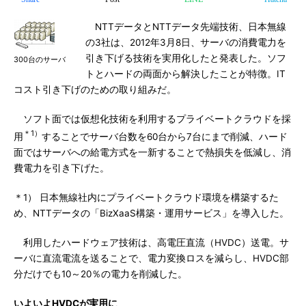
NTTデータとNTTデータ先端技術、日本無線
の3社は、2012年3月8日、サーバの消費電力を
引き下げる技術を実用化したと発表した。ソフ
300台のサーバ
トとハードの両面から解決したことが特徴。IT
コスト引き下げのための取り組みだ。
ソフト面では仮想化技術を利用するプライベートクラウドを採
＊1）
用
することでサーバ台数を60台から7台にまで削減、ハード
面ではサーバへの給電方式を一新することで熱損失を低減し、消
費電力を引き下げた。
＊1） 日本無線社内にプライベートクラウド環境を構築するた
め、NTTデータの「BizXaaS構築・運用サービス」を導入した。
利用したハードウェア技術は、高電圧直流（HVDC）送電。サ
ーバに直流電流を送ることで、電力変換ロスを減らし、HVDC部
分だけでも10～20％の電力を削減した。
いよいよHVDCが実用に