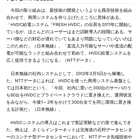
今回の取り組みは、新技術の開発というよりも既存技術を組み
合わせて、商用システムを作り上げたところに意味がある。
「HVDC給電システム『FRESH HVDC』の出荷を2011年に開始し
ているが、ほとんどのユーザーはまだ試験導入の段階にある。サ
ーバ側などの対応が遅れていてもあまり問題になっていないのは
このためだ」（日本無線）。「直流入力可能なサーバや直流の配
電が可能なラックと組み合わせて初めて、HVDC給電システムを
広く提供できるようになる」（NTTデータ）。
日本無線の社内システムとして、2012年3月5日から稼働し
た。NTTデータによれば、HVDCを使った商用システム基盤とし
ては日本初だという。「今回、社内に置いた300台のサーバのう
ち60台をHVDCとプライベートクラウドに置き換えた。運用状況
をみながら、今後1～2年をかけて300台全てを同じ環境に置き換
える計画だ」（日本無線）。
HVDCシステムの導入はこれまで実証実験などの形で進んでき
た。例えば、さくらインターネットは北海道の石狩データセンタ
ーのコンテナ型データセンターにおいて、NTTデータ先端技術や