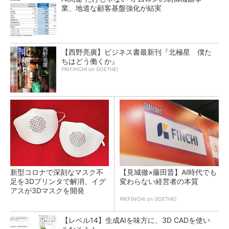
業、地道な顧客基盤強化が結実
【西野亮廣】ビジネス書最新刊『北極星 僕た
ちはどう働くか』
PR(FINCHI on GOETHE)
新型コロナで深刻なマスク不
【見城徹×藤田晋】AI時代でも
足を3Dプリンタで解消、イグ
変わらない経営者の本質
アスが3Dマスクを開発
PR(FINCHI on GOETHE)
【レベル14】生成AIを味方に、3D CADを使い