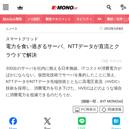
組み込み開発
メカ設計
製造マネジメント
モビリティ
FA
素材／化学
ニュース
2012年3月8日
スマートグリッド
電力を食い過ぎるサーバ、NTTデータが直流とク
ラウドで解決
（1/2 ページ）
300台のサーバを社内に抱える日本無線。ITコストや消費電力が
ばかにならない。仮想化技術でサーバを集約したことに加え、
NTTデータやNTTデータ先端技術とともに高電圧直流（HVDC）
技術を採用し、消費電力を引き下げた。HVDCはどのような場合
に消費電力を低減できるのだろうか。
[畑陽一郎，＠IT MONOist]
PC用表示
関連情報
Share
Post
LINE
Hatena