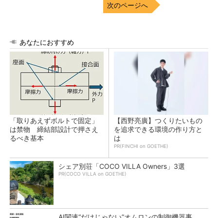
次のページへ
あなたにおすすめ
「取りあえずボルトで固定」
【西野亮廣】つくりたいもの
は禁物 締結部設計で押さえ
を追求できる環境の作り方と
るべき基本
は
PR(FINCHI on GOETHE)
シェア別荘「COCO VILLA Owners」3選
PR(COCO VILLA on GOETHE)
AI関連“だけじゃない”オムロンの制御機器事