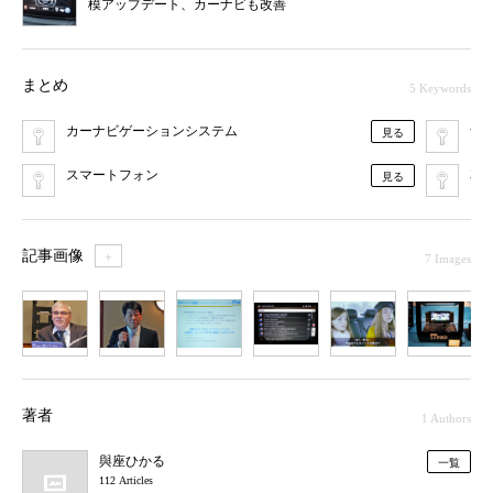
模アップデート、カーナビも改善
まとめ
5 Keywords
カーナビゲーションシステム
音
見る
スマートフォン
車
見る
記事画像
＋
7 Images
1
2
3
4
5
6
7
著者
1 Authors
與座ひかる
一覧
112 Articles