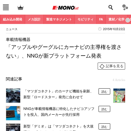
組み込み開発
メカ設計
製造マネジメント
モビリティ
FA
素材／化学
ニュース
2015年10月22日
車載情報機器
「アップルやグーグルにカーナビの主導権を渡さ
ない」、NNGが新プラットフォーム発表
記事を見る
関連記事
4 Articles
「マツダコネクト」のカーナビ機能を刷新、
読む
新型「ロードスター」発売に合わせて
NNGが車載情報機器に特化したナビコアソフ
読む
トを投入、国内メーカーが先行採用
新型「デミオ」は「マツダコネクト」を大規
読む