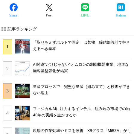
Share
Post
LINE
Hatena
記事ランキング
「取りあえずボルトで固定」は禁物 締結部設計で押さ
えるべき基本
AI関連“だけじゃない”オムロンの制御機器事業、地道な
顧客基盤強化が結実
量産プロセスで、完璧な量産（組み立て）と検査ができ
ない理由
フィジカルAIに注力するインテル、組み込み市場での約
40年の実績を生かせるか
現場の作業効率やミスを改善 XRグラス「MiRZA」が可