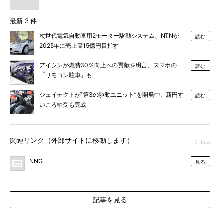
最新 3 件
次世代電気自動車用2モーター駆動システム、NTNが
読む
2025年に売上高15億円目指す
アイシンが燃費30％向上への貢献を明言、スマホの
読む
「リモコン駐車」も
ジェイテクトが“第3の駆動ユニット”を開発中、新円す
読む
いころ軸受も完成
関連リンク（外部サイトに移動します）
1 links
NNG
見る
記事を見る