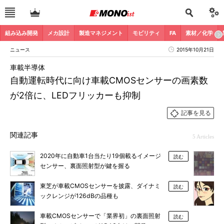
組み込み開発
メカ設計
製造マネジメント
モビリティ
FA
素材／化学
ニュース
2015年10月21日
車載半導体
自動運転時代に向け車載CMOSセンサーの画素数
が2倍に、LEDフリッカーも抑制
記事を見る
関連記事
5 Articles
2020年に自動車1台当たり19個載るイメージ
読む
センサー、裏面照射型が鍵を握る
東芝が車載CMOSセンサーを披露、ダイナミ
読む
ックレンジが126dBの品種も
車載CMOSセンサーで「業界初」の裏面照射
読む