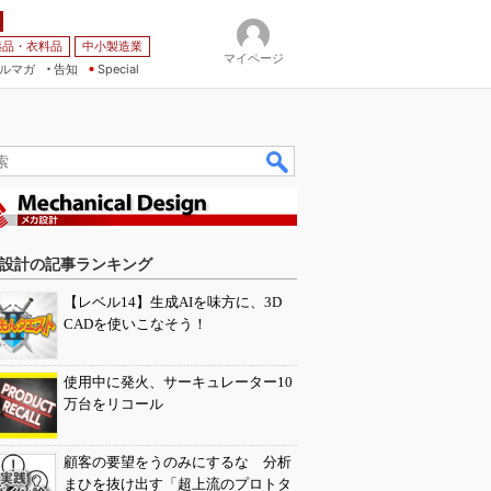
薬品・衣料品
中小製造業
マイページ
ルマガ
告知
Special
設計の記事ランキング
【レベル14】生成AIを味方に、3D
CADを使いこなそう！
使用中に発火、サーキュレーター10
万台をリコール
顧客の要望をうのみにするな 分析
まひを抜け出す「超上流のプロトタ