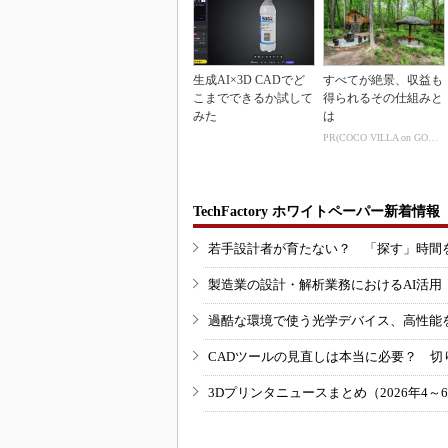
生成AI×3D CADでど
すべてが絶景、収益も
こまでできるか試して
得られるその仕組みと
みた
は
PR(COCO VILLA on GOETHE)
TechFactory ホワイトペーパー新着情報
若手設計者が育たない？ 「探す」時間
製造業の設計・解析業務におけるAI活
過酷な環境で使う光学デバイス、高性能
CADツールの見直しは本当に必要？ 切
3Dプリンタニュースまとめ（2026年4～