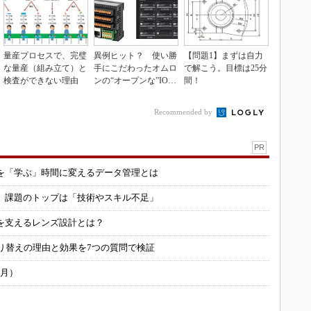
量産プロセスで、完璧
異例ヒット？ 使い勝
【問題1】まずは自力
な量産（組み立て）と
手にこだわったオムロ
で解こう。目標は25分
検査ができない理由
ンの“オープンな”IO-L
間！
inkマスター
Recommended by
PR
を「学ぶ」時間に変えるデータ管理とは
用 課題のトップは「技術やスキル不足」
を支えるレンズ設計とは？
り替えの理由と効果を7つの質問で検証
6月）