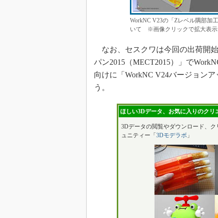
WorkNC V23の「Zレベル隅部
いて ※画像クリックで拡大表示
なお、セスクワは今回の出荷開始に
パン2015（MECT2015）」でWo
向けに「WorkNC V24バージョ
う。
ほしい3Dデータ、お気に入りのクリエ
3Dデータの閲覧やダウンロード、ク
ュニティー「
3Dモデラボ
」