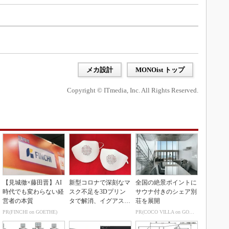
メカ設計
MONOist トップ
Copyright © ITmedia, Inc. All Rights Reserved.
【見城徹×藤田晋】AI
新型コロナで深刻なマ
全国の絶景ポイントに
時代でも変わらない経
スク不足を3Dプリン
サウナ付きのシェア別
営者の本質
タで解消、イグアスが
荘を展開
3Dマスクを開発
PR(FINCHI on GOETHE)
PR(COCO VILLA on GOETHE)