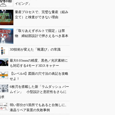
イピング」
量産プロセスで、完璧な量産（組み
立て）と検査ができない理由
「取りあえずボルトで固定」は禁
物 締結部設計で押さえるべき基本
3D技術が変えた「靴選び」の常識
最大0.03mmの精度、黒色／光沢素材に
も対応する4モード3Dスキャナー
【レベル4】図面の穴寸法の表記を攻略
せよ！
6枚刃を搭載した新「ラムダッシュ パー
ムイン」 小型設計と意匠性をさらに
追求
弱い部分が1箇所でもあると台無しに、
液晶リペア装置の失敗事例