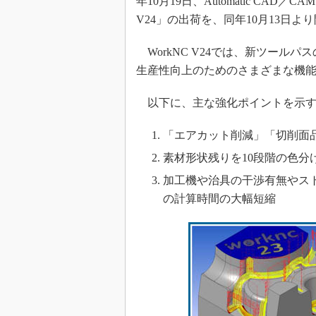
年10月19日、Automatic CAD
V24」の出荷を、同年10月13日
WorkNC V24では、新ツール
生産性向上のためのさまざまな機
以下に、主な強化ポイントを示す
「エアカット削減」「切削面
素材形状残りを10段階の色
加工機や治具の干渉有無やス
の計算時間の大幅短縮