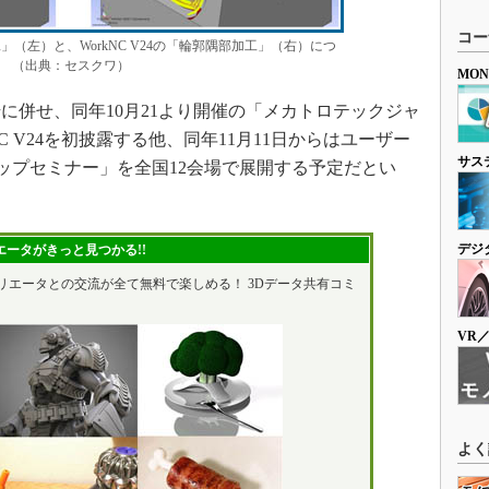
コー
加工」（左）と、WorkNC V24の「輪郭隅部加工」（右）につ
 （出典：セスクワ）
MO
併せ、同年10月21より開催の「メカトロテックジャ
rkNC V24を初披露する他、同年11月11日からはユーザー
サス
ンアップセミナー」を全国12会場で展開する予定だとい
デジ
ータがきっと見つかる!!
リエータとの交流が全て無料で楽しめる！ 3Dデータ共有コミ
VR
よく