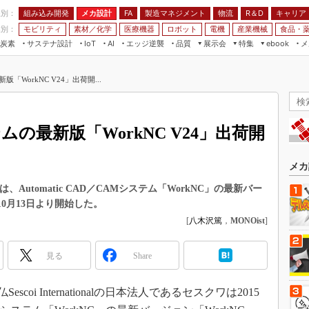
程別：
組み込み開発
メカ設計
製造マネジメント
物流
R＆D
キャリア
FA
業別：
モビリティ
素材／化学
医療機器
ロボット
電機
産業機械
食品・
炭素
サステナ設計
エッジ逆襲
品質
展示会
特集
メ
IoT
AI
ebook
伝承
組み込み開発
CEATEC
読者調査まとめ
編集後記
「WorkNC V24」出荷開...
JIMTOF
保全
メカ設計
つながるクルマ
組込み/エッジ コンピューティング
ス
 AI
製造マネジメント
5G
展＆IoT/5Gソリューション展
VR／AR
FA
ムの最新版「WorkNC V24」出荷開
IIFES
モビリティ
フィールドサービス
国際ロボット展
素材／化学
FPGA
メカ
ジャパンモビリティショー
組み込み画像技術
ワは、Automatic CAD／CAMシステム「WorkNC」の最新バー
TECHNO-FRONTIER
年10月13日より開始した。
組み込みモデリング
人テク展
[
八木沢篤
，
MONOist
]
Windows Embedded
スマート工場EXPO
車載ソフト開発
見る
Share
EdgeTech+
ISO26262
日本ものづくりワールド
escoi Internationalの日本法人であるセスクワは2015
無償設計ツール
AUTOMOTIVE WORLD