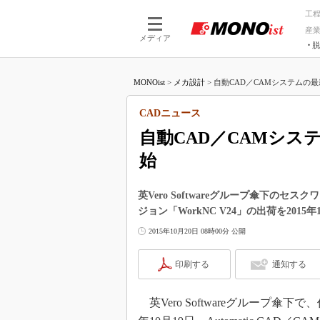
工
産
メディア
脱
つながる技術
AI×技術
MONOist
>
メカ設計
>
自動CAD／CAMシステムの最新版
つながる工場
AI×設備
つながるサービ
Physical
CADニュース
自動CAD／CAMシステ
始
英Vero Softwareグループ傘下のセスク
ジョン「WorkNC V24」の出荷を2015
2015年10月20日 08時00分 公開
印刷する
通知する
英Vero Softwareグループ傘下で、仏S