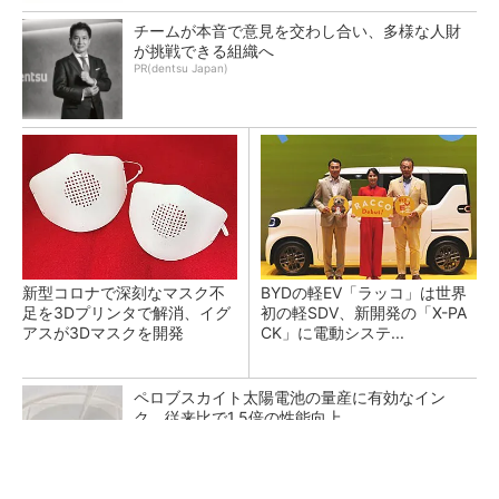
チームが本音で意見を交わし合い、多様な人財
が挑戦できる組織へ
PR(dentsu Japan)
新型コロナで深刻なマスク不
BYDの軽EV「ラッコ」は世界
足を3Dプリンタで解消、イグ
初の軽SDV、新開発の「X-PA
アスが3Dマスクを開発
CK」に電動システ...
ペロブスカイト太陽電池の量産に有効なイン
ク、従来比で1.5倍の性能向上