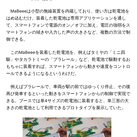
MaBeeeは小型の無線装置を内蔵しており、使い方は乾電池を
はめ込むだけ。装着した乾電池は専用アプリケーションを通し
て、スマートフォンで電源のオン／オフに加え、電圧の強弱をス
マートフォンの傾きや入力した声の大きさなど、複数の方法で制
御できる。
このMaBeeeを装着した乾電池を、例えばタミヤの「ミニ四
駆」やタカラトミーの「プラレール」など、乾電池で駆動するお
もちゃに装着すれば、スマートフォンから動きや速度をコントロ
ールできるようになるというわけだ。
例えばプラレールで、車両が駅の前ではゆっくり停止、その後
再び発車するといった動きをスマートフォンからの制御で実現で
きる。ブースでは単4サイズの乾電池に装着すると、単三形の大
きさの乾電池として利用できるプロトタイプを展示していた。