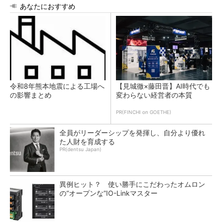
あなたにおすすめ
令和8年熊本地震による工場へ
【見城徹×藤田晋】AI時代でも
の影響まとめ
変わらない経営者の本質
PR(FINCHI on GOETHE)
全員がリーダーシップを発揮し、自分より優れ
た人財を育成する
PR(dentsu Japan)
異例ヒット？ 使い勝手にこだわったオムロン
の“オープンな”IO-Linkマスター