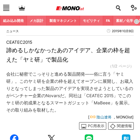
組み込み開発
メカ設計
製造マネジメント
モビリティ
FA
素材／化学
ニュース
2015年10月9日
CEATEC2015
諦めるしかなかったあのアイデア、企業の枠を超
えた「ヤミ研」で製品化
（1/2 ページ）
会社に秘密でこっそりと進める製品開発――俗に言う「ヤミ
研」。このヤミ研を企業の枠を超えてオープンに展開し、お蔵入
りとなってしまった製品のアイデアを実現させようとしているの
がベンチャー企業のNovarsだ。同社は「CEATEC 2015」でこの
ヤミ研の初成果となるスマートガジェット「MaBeee」を展示。
その取り組みを取材した。
[
陰山遼将
，MONOist]
PC用表示
関連情報