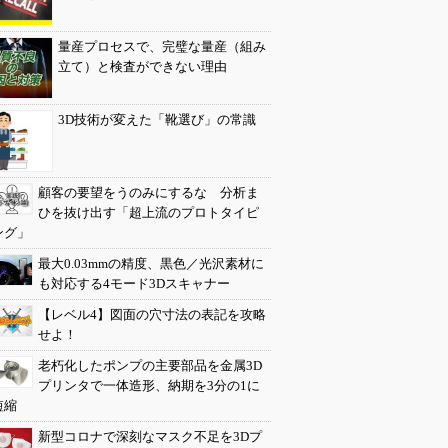
量産プロセスで、完璧な量産（組み
立て）と検査ができない理由
3D技術が変えた「靴選び」の常識
顧客の要望をうのみにするな 分析ま
ひを抜け出す「超上流のプロトタイピ
ング」
最大0.03mmの精度、黒色／光沢素材に
も対応する4モード3Dスキャナー
【レベル4】図面の穴寸法の表記を攻略
せよ！
老朽化したポンプの主要部品を金属3D
プリンタで一体造形、納期を3分の1に
短縮
新型コロナで深刻なマスク不足を3Dプ