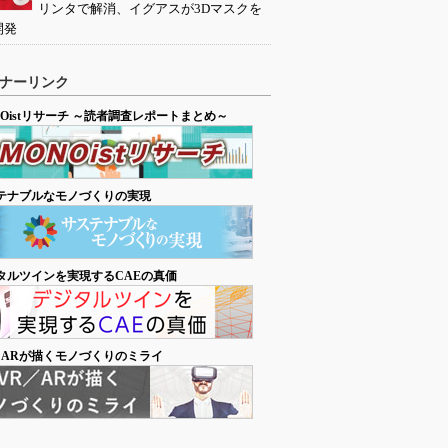
リンタで解消、イグアスが3Dマスクを
開発
ナーリンク
NOistリサーチ ～読者調査レポートまとめ～
テナブルなモノづくりの実現
タルツインを実現するCAEの真価
／ARが描くモノづくりのミライ