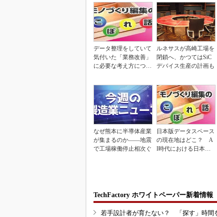
データ整理をしていて
ルネサスが高崎工場を
気付いた「業務改善」
閉鎖へ、かつてはSiC
に必要な考え方につい
デバイス生産の計画も
て
なぜ熊本に半導体産業
日本版データスペース
が集まるのか――地震
の現在地はどこ？ A
で工場稼働停止相次ぐ
I時代における日本の
勝ち筋について
TechFactory ホワイトペーパー新着情報
若手設計者が育たない？ 「探す」時間