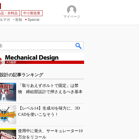
薬品・衣料品
中小製造業
マイページ
ルマガ
告知
Special
設計の記事ランキング
「取りあえずボルトで固定」は禁
物 締結部設計で押さえるべき基本
【レベル14】生成AIを味方に、3D
CADを使いこなそう！
使用中に発火、サーキュレーター10
万台をリコール