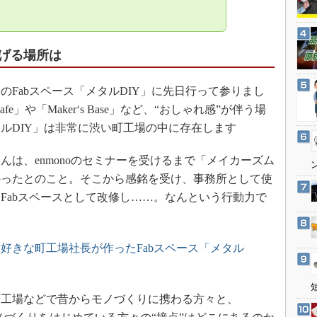
3Dプリンタ
産業オープンネット展
デジタルツインとCAE
S＆OP
げる場所は
インダストリー4.0
Fabスペース「メタルDIY」に先日行って参りまし
イノベーション
fe」や「Maker‘s Base」など、“おしゃれ感”が伴う場
製造業ビッグデータ
ルDIY」は非常に渋い町工場の中に存在します
メイドインジャパン
植物工場
は、enmonoのセミナーを受けるまで「メイカーズム
かったとのこと。そこから感銘を受け、事務所として使
知財マネジメント
Fabスペースとして改修し……。なんという行動力で
海外生産
グローバル設計・開発
制御セキュリティ
好きな町工場社長が作ったFabスペース「メタル
新型コロナへの対応
工場などで昔からモノづくりに携わる方々と、