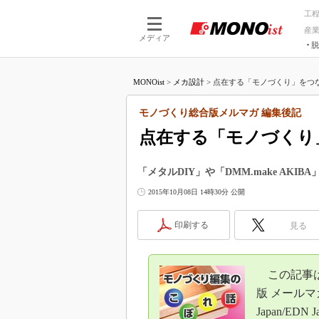
工
産
メディア
脱
つながる技術
AI×技術
MONOist
>
メカ設計
>
点在する「モノづくり」をつな
つながる工場
AI×設備
つながるサービ
Physical
モノづくり総合版メルマガ 編集後記
点在する「モノづくり
「メタルDIY」や「DMM.make AK
2015年10月08日 14時30分 公開
印刷する
見る
この記事は、
版 メールマガ
Japan/E