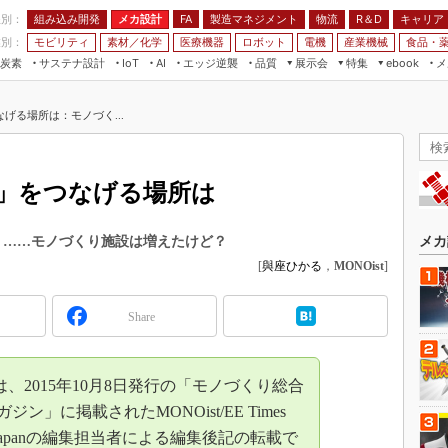
程別：
組み込み開発
メカ設計
製造マネジメント
物流
R＆D
キャリア
FA
業別：
モビリティ
素材／化学
医療機器
ロボット
電機
産業機械
食品・
炭素
サステナ設計
エッジ逆襲
品質
展示会
特集
メ
IoT
AI
ebook
伝承
組み込み開発
CEATEC
読者調査まとめ
編集後記
げる場所は：モノづく...
JIMTOF
保全
メカ設計
つながるクルマ
組込み/エッジ コンピューティング
ス
 AI
製造マネジメント
5G
展＆IoT/5Gソリューション展
VR／AR
FA
」をつなげる場所は
IIFES
モビリティ
フィールドサービス
国際ロボット展
素材／化学
FPGA
IBA」……モノづくり施設は増えたけど？
メカ
ジャパンモビリティショー
[
與座ひかる
，
MONOist
]
組み込み画像技術
TECHNO-FRONTIER
組み込みモデリング
人テク展
Share
Windows Embedded
スマート工場EXPO
車載ソフト開発
EdgeTech+
2015年10月8日発行の「モノづくり総合
ISO26262
日本ものづくりワールド
ジン」に掲載されたMONOist/EE Times
無償設計ツール
DN Japanの編集担当者による編集後記の転載で
AUTOMOTIVE WORLD