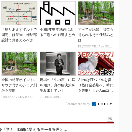
「取りあえずボルトで
令和8年熊本地震によ
すべてが絶景、収益も
固定」は禁物 締結部
る工場への影響まとめ
得られるその仕組みと
設計で押さえるべき基
は
本
PR(COCO VILLA on GOETHE)
全国の絶景ポイントに
現場の「生の声」に耳
AlteraはITバブルを切
サウナ付きのシェア別
を傾け、真の解決策を
り抜け全盛期へ、時代
荘を展開
生み出していく
を先取りしたArmコア
＋FPGA...
PR(COCO VILLA on GOETHE)
PR(dentsu Japan)
Recommended by
PR
を「学ぶ」時間に変えるデータ管理とは