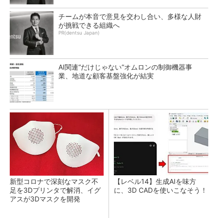
チームが本音で意見を交わし合い、多様な人財
が挑戦できる組織へ
PR(dentsu Japan)
AI関連“だけじゃない”オムロンの制御機器事
業、地道な顧客基盤強化が結実
新型コロナで深刻なマスク不
【レベル14】生成AIを味方
足を3Dプリンタで解消、イグ
に、3D CADを使いこなそう！
アスが3Dマスクを開発