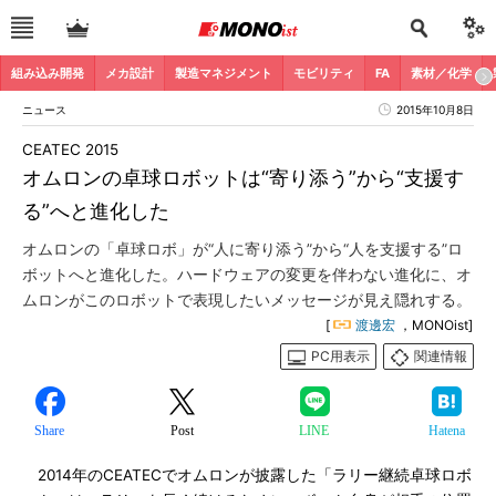
組み込み開発
メカ設計
製造マネジメント
モビリティ
FA
素材／化学
ニュース
2015年10月8日
CEATEC 2015
オムロンの卓球ロボットは“寄り添う”から“支援す
る”へと進化した
オムロンの「卓球ロボ」が“人に寄り添う”から“人を支援する”ロ
ボットへと進化した。ハードウェアの変更を伴わない進化に、オ
ムロンがこのロボットで表現したいメッセージが見え隠れする。
[
渡邊宏
，MONOist]
PC用表示
関連情報
Share
Post
LINE
Hatena
2014年のCEATECでオムロンが披露した「ラリー継続卓球ロボ