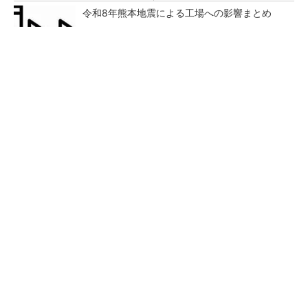
令和8年熊本地震による工場への影響まとめ
【見城徹×藤田晋】AI時代でも変わらない経営
者の本質
PR(FINCHI on GOETHE)
狭小な駐車場に、シャープがポールカメラ式製
品発表 市場シェア10％目指す