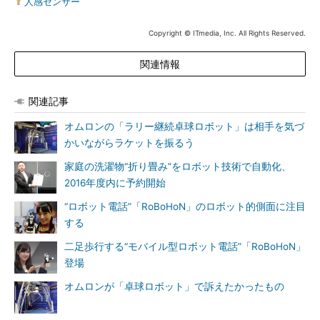
人感センサー
Copyright © ITmedia, Inc. All Rights Reserved.
関連情報
関連記事
オムロンの「ラリー継続卓球ロボット」は相手を気づ
かいながらラケットを振るう
家庭の洗濯物“折り畳み”をロボット技術で自動化、
2016年度内に予約開始
“ロボット電話”「RoBoHoN」のロボット的側面に注目
する
二足歩行する“モバイル型ロボット電話”「RoBoHoN」
登場
オムロンが「卓球ロボット」で訴えたかったもの