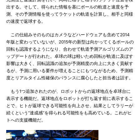
出する。そして、得られた情報を基にボールの軌道と速度を予
測、その予測情報を使ってラケットの軌道を計算し、相手と同様
の速度で返球する。
この仕組みそのものはカメラなどハードウェアも含めて2014
年版と変わっていないが、2015年の新型は向かってくるボールの
回転も認識するようになり、合わせて軌道予測アルゴリズムのア
ップデートが行われた。卓球の球は軽いため回転が軌道に及ぼす
影響は大きく、回転認識の追加が予測精度の向上に大きく貢献す
るが、予測に用いる要件が増えることにもつながるため、予測精
度とリアルタイム性確保のバランスに腐心したと担当者は話す。
もう1つ追加されたのが、ロボットからの返球地点を卓球台に
表示する機能だ。返球地点をロボットが打ち返す前に表示するこ
とで、ヒトが返球できる可能性を向上させ、結果としてラリーが
続くという“達成感”を得られる可能性をも高めている。これがヒ
トへの支援機能だ。