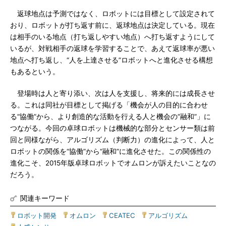
返球地点は予測ではなく、ロボットには目標として設定されて
おり、ロボットが打ち返す前に、返球地点は決定している。現在
は相手のいる地点（打ち返しやすい地点）へ打ち返すようにして
いるが、対戦相手の返球を学習することで、あえて返球率が悪い
地点へ打ち返し、“人を上達させる”ロボットへと進化させる構想
もあるという。
登場時は人と寄り添い、次は人を支援し、将来的には成長させ
る。これは同社が目標として掲げる「機会が人の目的に合わせ
る“協働”から、より創造的な活動を行える人と機会の“融和”」に
つながる。今回の卓球ロボットは機械的な部分とセンサー類は前
回と同様ながら、アルゴリズム（判断力）の進化によって、人と
ロボットの関係を“協働”から“融和”に進化させた。この関係性の
進化こそ、2015年版卓球ロボットでオムロンが訴えたいことなの
だろう。
関連キーワード
ロボット開発
|
オムロン
|
CEATEC
|
アルゴリズム
|