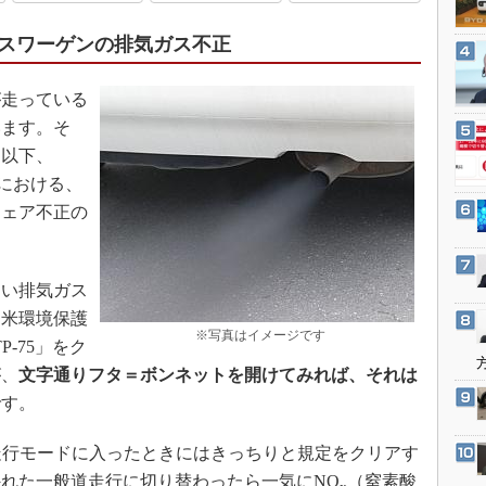
3Dプリンタ
産業オープンネット展
デジタルツインとCAE
スワーゲンの排気ガス不正
S＆OP
走っている
インダストリー4.0
います。そ
イノベーション
（以下、
製造業ビッグデータ
における、
メイドインジャパン
ウェア不正の
植物工場
知財マネジメント
い排気ガス
海外生産
も米環境保護
※写真はイメージです
グローバル設計・開発
-75」をク
が、
文字通りフタ＝ボンネットを開けてみれば、それは
制御セキュリティ
です。
新型コロナへの対応
た走行モードに入ったときにはきっちりと規定をクリアす
れた一般道走行に切り替わったら一気にNO
（窒素酸