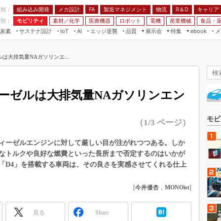
程別：
組み込み開発
メカ設計
製造マネジメント
物流
R＆D
キャリア
FA
業別：
モビリティ
素材／化学
医療機器
ロボット
電機
産業機械
食品・
炭素
サステナ設計
エッジ逆襲
品質
展示会
特集
メ
IoT
AI
ebook
伝承
組み込み開発
CEATEC
読者調査まとめ
編集後記
は大排気量NAガソリンエ...
JIMTOF
保全
メカ設計
つながるクルマ
組込み/エッジ コンピューティング
ス
 AI
製造マネジメント
5G
展＆IoT/5Gソリューション展
VR／AR
FA
ーゼルは大排気量NAガソリンエン
IIFES
モビリティ
フィールドサービス
国際ロボット展
素材／化学
FPGA
モビ
（1/3 ページ）
ジャパンモビリティショー
組み込み画像技術
TECHNO-FRONTIER
ィーゼルエンジンに対して厳しい目が注がれつつある。しか
組み込みモデリング
なトルクや良好な燃費といった長所まで否定するのはいかが
人テク展
Windows Embedded
「D4」を搭載する車両は、その良さを実感させてくれる仕上
スマート工場EXPO
車載ソフト開発
EdgeTech+
[
今井優杏
，
MONOist
]
ISO26262
日本ものづくりワールド
無償設計ツール
見る
Share
AUTOMOTIVE WORLD