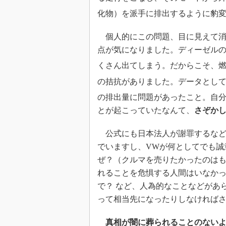
化物）を派手に排出するように豹
個人的にこの問題、目に見えて消
点が気になりました。ディーゼルの
くさん出てしまう。だからこそ、燃
の拮抗がありました。データとして
の排出量に問題があったこと。自
とが起こっていたなんて、
さぞか
公式にも日本法人が謝罪するなど
でいますし、VWが何としてでも誠
ぜ？（クルマを売りたかったのは
れることを危惧する人間はいなかっ
で？ など、人為的なことなどがあ
って相当先になったりしなければ
真相が闇に葬られることのない