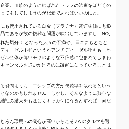
大企業。血族のように結ばれたトップの結束をほどくの
とってもしてしまうのが杞憂であればいいのにと。
にも使用されている白金（プラチナ）関連株価にも影
製品であるが故の複雑な問題が噴出していますし、
NO
x
された気分！
となった人々の不満や、日本にもともと
たディーゼル不和というかアンチディーゼル論ももしか
ーゼル全体が薄いモヤのような不信感に包まれてしまわ
スキャンダルを追いかけるのに躍起になっていることは
る瞬間よりも、ゴシップの方が視聴率を取れるという
ことなのかもしれません。しかし、そんなように熱心な
密結社の結束をもほどくキッカケになるとすれば、何だ
。
ちろん環境への関心が高いからこそVWのクルマを選
とを後悔するような境地に陥れたということを、会社の