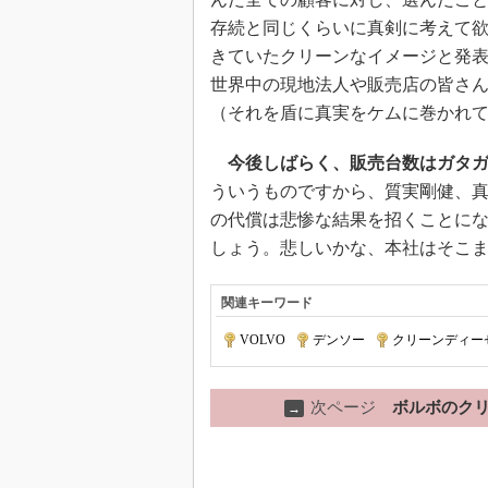
存続と同じくらいに真剣に考えて欲
きていたクリーンなイメージと発
世界中の現地法人や販売店の皆さ
（それを盾に真実をケムに巻かれ
今後しばらく、販売台数はガタ
ういうものですから、質実剛健、真
の代償は悲惨な結果を招くことに
しょう。悲しいかな、本社はそこ
関連キーワード
VOLVO
|
デンソー
|
クリーンディー
次ページ
ボルボのクリ
→