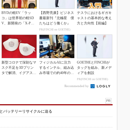
BYDの軽EV「ラッ
【西野亮廣】ビジネス
テスラにおけるギガキ
コ」は世界初の軽SD
書最新刊『北極星 僕
ャストの基本的な考え
V、新開発の「X-PAC
たちはどう働くか』
方と方向性【前編】
K」に電動システ...
PR(FINCHI on GOETHE)
新型コロナで深刻なマ
フィジカルAIに注力
GOETHEとFINCHIが
スク不足を3Dプリン
するインテル、組み込
タッグを組み、新メデ
タで解消、イグアスが
み市場での約40年の実
ィアを創設
3Dマスクを開発
績を生かせるか
PR(FINCHI on GOETHE)
Recommended by
PR
造とバッテリーリサイクルに迫る