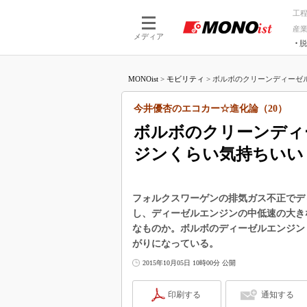
工
産
メディア
脱
つながる技術
AI×技術
MONOist
>
モビリティ
>
ボルボのクリーンディーゼル
つながる工場
AI×設備
つながるサービ
Physical
今井優杏のエコカー☆進化論（20）
ボルボのクリーンディ
ジンくらい気持ちいい
フォルクスワーゲンの排気ガス不正でデ
し、ディーゼルエンジンの中低速の大き
なものか。ボルボのディーゼルエンジン
がりになっている。
2015年10月05日 10時00分 公開
印刷する
通知する