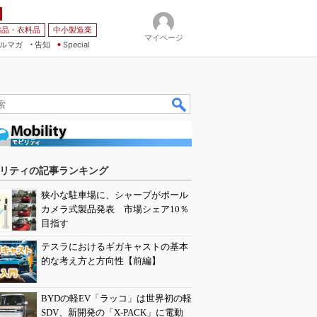
薬品・衣料品
中小製造業
マイページ
ルマガ
告知
Special
リティの記事ランキング
狭小な駐車場に、シャープがポール
カメラ式製品発表 市場シェア10％
目指す
テスラにおけるギガキャストの基本
的な考え方と方向性【前編】
BYDの軽EV「ラッコ」は世界初の軽
SDV、新開発の「X-PACK」に電動