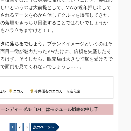
しいというのは大前提として、VWが近年押し出して
表されるデータを心から信じてクルマを販売してきた、
んの落胆をきっちり回復することではないでしょうか
てもハラ立ちますけど！）。
ガタに落ちるでしょう。
ブランドイメージというのはそ
面目一徹が魅力だったVWだけに、信頼を失墜したそ
なるはず。そうしたら、販売店は大きな打撃を受けるで
まで面倒を見てくれないでしょうし……。
ゼル
|
エコカー
|
今井優杏のエコカー☆進化論
ーンディーゼル「D4」はモジュール戦略の申し子
1
|
2
|
3
次のページへ