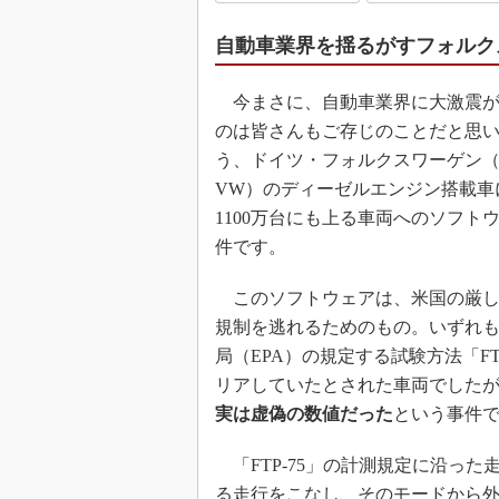
自動車業界を揺るがすフォルク
今まさに、自動車業界に大激震が
のは皆さんもご存じのことだと思
う、ドイツ・フォルクスワーゲン
VW）のディーゼルエンジン搭載車
1100万台にも上る車両へのソフト
件です。
このソフトウェアは、米国の厳し
規制を逃れるためのもの。いずれ
局（EPA）の規定する試験方法「FTP
リアしていたとされた車両でした
実は虚偽の数値だった
という事件
「FTP-75」の計測規定に沿っ
る走行をこなし、そのモードから外