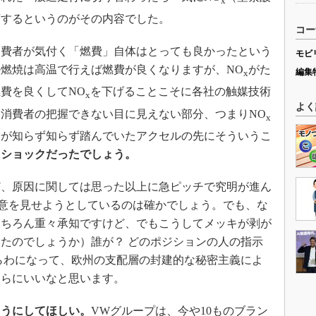
x
変するというのがその内容でした。
コー
費者が気付く「燃費」自体はとっても良かったという
モビ
燃焼は高温で行えば燃費が良くなりますが、NO
がた
編集
x
費を良くしてNO
を下げることこそに各社の触媒技術
x
よく
消費者の把握できない目に見えない部分、つまりNO
x
分が知らず知らず踏んでいたアクセルの先にそういうこ
しショックだったでしょう。
、原因に関しては思った以上に急ピッチで究明が進ん
意を見せようとしているのは確かでしょう。でも、な
もちろん重々承知ですけど、でもこうしてメッキが剥が
たのでしょうか）誰が？ どのポジションの人の指示
らわになって、欧州の支配層の封建的な秘密主義によ
さらにいいなと思います。
ようにしてほしい。
VWグループは、今や10ものブラン