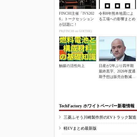
FINCHI主催「IVS202
令和8年熊本地震によ
6」トークセッション
る工場への影響まとめ
が話題に！
PR(FINCHI on GOETHE)
触媒の活性向上
日産が2年ぶり四半期
最終黒字、2026年度通
期予想は販売台数減も
連結業績は維持
TechFactory ホワイトペーパー新着情報
三菱ふそう川崎製作所のEVトラック製
軽EVまとめ最新版