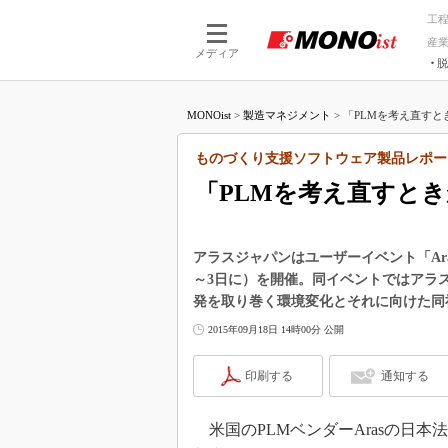
工
産
メディア
脱
つながる技術
AI×技術
MONOist
>
製造マネジメント
>
「PLMを考え直すと
つながる工場
AI×設備
つながるサービ
Physical
ものづくり支援ソフトウェア製品レポー
「PLMを考え直すと
アラスジャパンはユーザーイベント「Arasコ
～3日に）を開催。同イベントではアラ
発を取り巻く環境変化とそれに向けた同
2015年09月18日 14時00分 公開
印刷する
通知する
米国のPLMベンダーArasの日本法