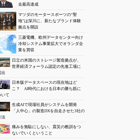
去最高達成
マツダのモータースポーツの“聖
地”は深川に、新たなブランド体験
拠点を開設
三菱電機、欧州データセンター向け
冷却システム事業拡大でオランダ企
業を買収
日立の米国のストレージ製造拠点が、
世界経済フォーラム認定の先進工場に
選出
日本版データスペースの現在地はど
こ？ AI時代における日本の勝ち筋に
ついて
生成AIで現場社員がシステムを開発
「人中心」の製造DXを自走させた3社の
方法
痛みを無駄にしない、震災の教訓をつ
ないでいくということ