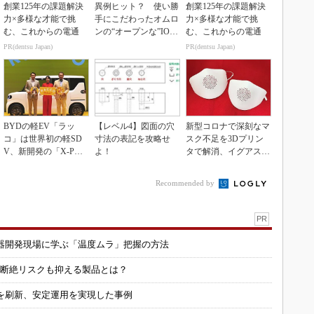
創業125年の課題解決
異例ヒット？ 使い勝
創業125年の課題解決
力×多様な才能で挑
手にこだわったオムロ
力×多様な才能で挑
む、これからの電通
ンの“オープンな”IO-L
む、これからの電通
inkマスター
PR(dentsu Japan)
PR(dentsu Japan)
BYDの軽EV「ラッ
【レベル4】図面の穴
新型コロナで深刻なマ
コ」は世界初の軽SD
寸法の表記を攻略せ
スク不足を3Dプリン
V、新開発の「X-PAC
よ！
タで解消、イグアスが
K」に電動システ...
3Dマスクを開発
Recommended by
PR
器開発現場に学ぶ「温度ムラ」把握の方法
信断絶リスクも抑える製品とは？
を刷新、安定運用を実現した事例