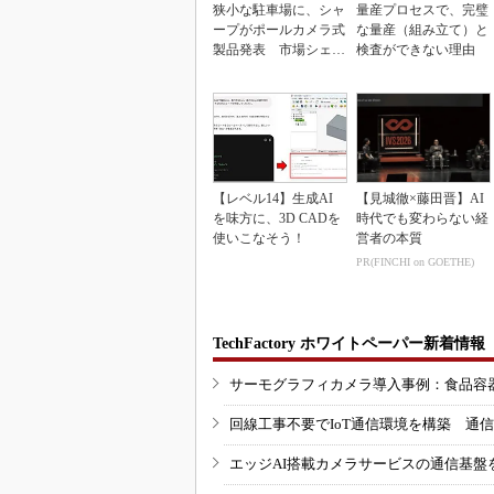
狭小な駐車場に、シャ
量産プロセスで、完璧
ープがポールカメラ式
な量産（組み立て）と
製品発表 市場シェア
検査ができない理由
10％目指す
【レベル14】生成AI
【見城徹×藤田晋】AI
を味方に、3D CADを
時代でも変わらない経
使いこなそう！
営者の本質
PR(FINCHI on GOETHE)
TechFactory ホワイトペーパー新着情報
サーモグラフィカメラ導入事例：食品容
回線工事不要でIoT通信環境を構築 通
エッジAI搭載カメラサービスの通信基盤