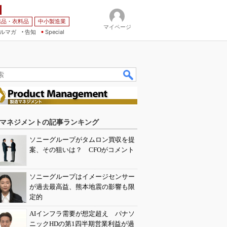
薬品・衣料品
中小製造業
マイページ
ルマガ
告知
Special
マネジメントの記事ランキング
ソニーグループがタムロン買収を提
案、その狙いは？ CFOがコメント
ソニーグループはイメージセンサー
が過去最高益、熊本地震の影響も限
定的
AIインフラ需要が想定超え パナソ
ニックHDの第1四半期営業利益が過