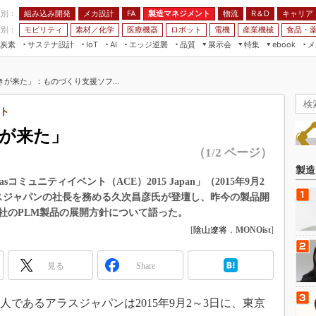
程別：
組み込み開発
メカ設計
製造マネジメント
物流
R＆D
キャリア
FA
業別：
モビリティ
素材／化学
医療機器
ロボット
電機
産業機械
食品・
炭素
サステナ設計
エッジ逆襲
品質
展示会
特集
メ
IoT
AI
ebook
伝承
組み込み開発
CEATEC
読者調査まとめ
編集後記
きが来た」：ものづくり支援ソフ...
JIMTOF
保全
メカ設計
つながるクルマ
組込み/エッジ コンピューティング
ス
 AI
製造マネジメント
5G
ト
展＆IoT/5Gソリューション展
VR／AR
FA
きが来た」
IIFES
モビリティ
フィールドサービス
（1/2 ページ）
国際ロボット展
素材／化学
FPGA
製造
ジャパンモビリティショー
ミュニティイベント（ACE）2015 Japan」（2015年9月2
組み込み画像技術
スジャパンの社長を務める久次昌彦氏が登壇し、昨今の製品開
TECHNO-FRONTIER
社のPLM製品の展開方針について語った。
組み込みモデリング
人テク展
[
陰山遼将
，
MONOist
]
Windows Embedded
スマート工場EXPO
車載ソフト開発
見る
EdgeTech+
Share
ISO26262
日本ものづくりワールド
無償設計ツール
人であるアラスジャパンは2015年9月2～3日に、東京
AUTOMOTIVE WORLD