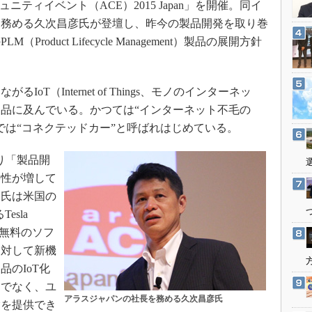
ニティイベント（ACE）2015 Japan」を開催。同イ
3Dプリンタ
産業オープンネット展
を務める久次昌彦氏が登壇し、昨今の製品開発を取り巻
デジタルツインとCAE
oduct Lifecycle Management）製品の展開方針
S＆OP
インダストリー4.0
T（Internet of Things、モノのインターネッ
イノベーション
品に及んでいる。かつては“インターネット不毛の
製造業ビッグデータ
では“コネクテッドカー”と呼ばれはじめている。
メイドインジャパン
植物工場
り「製品開
要性が増して
知財マネジメント
同氏は米国の
海外生産
sla
グローバル設計・開発
た無料のソフ
制御セキュリティ
に対して新機
新型コロナへの対応
のIoT化
けでなく、ユ
アラスジャパンの社長を務める久次昌彦氏
験を提供でき