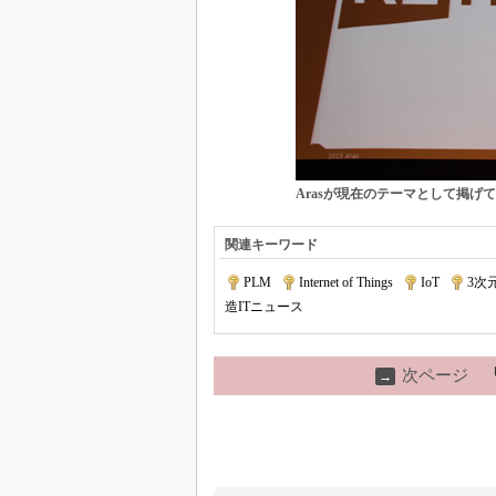
Arasが現在のテーマとして掲げてい
関連キーワード
PLM
|
Internet of Things
|
IoT
|
3次
造ITニュース
次ページ
→