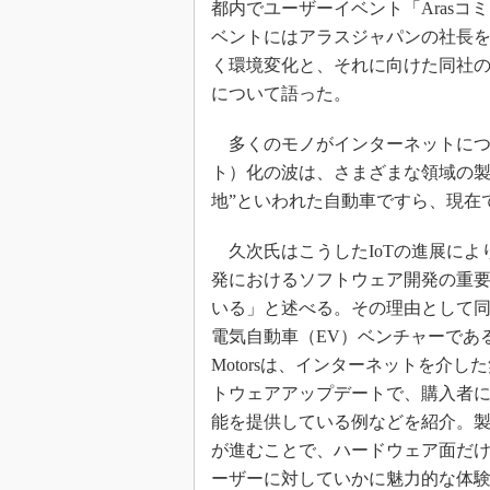
都内でユーザーイベント「Arasコミュ
ベントにはアラスジャパンの社長
く環境変化と、それに向けた同社のPLM（Pr
について語った。
多くのモノがインターネットにつながるIo
ト）化の波は、さまざまな領域の製
地”といわれた自動車ですら、現在
久次氏はこうしたIoTの進展によ
発におけるソフトウェア開発の重
いる」と述べる。その理由として
電気自動車（EV）ベンチャーであるTe
Motorsは、インターネットを介し
トウェアアップデートで、購入者
能を提供している例などを紹介。製品
が進むことで、ハードウェア面だ
ーザーに対していかに魅力的な体