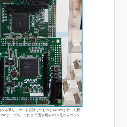
ら分かる通り、ボード設計そのものがaXelsysが行った模
SBケーブル、それと(平置き用の)ゴム足のみのシン