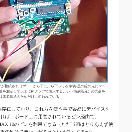
マイクが接続され（ボードから下にぶら下ってる赤/黄/黒の線の先にマイ
量を測定してLCDに棒グラフで表示するという簡易騒音計の実装を
ルは電源供給のためだけに使われている
多種存在しており、これらを使う事で容易にデバイスを
ければ、ボード上に用意されているピン経由で、
のMAX 10のピンを利用できる（ただ当初はとりあえず使
の拡張性は必要ないだろうという気もするが）。