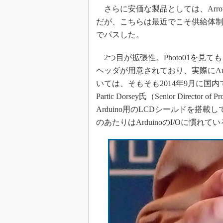
さらに安価な製品としては、Arr
だが、こちらは最近でこそ供給体
でパスした。
2つ目が拡張性。Photo01を見て
ヘッダが用意されており、実際にAr
いては、そもそも2014年9月に国
Partic Dorsey氏（Senior Direct
Arduino用のLCDシールドを搭
のあたりはArduinoのI/Oに慣