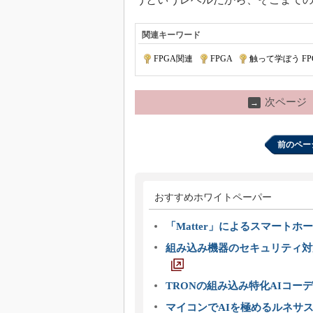
関連キーワード
FPGA関連
|
FPGA
|
触って学ぼう F
次ページ
→
前のペー
おすすめホワイトペーパー
「Matter」によるスマートホー
組み込み機器のセキュリティ対
TRONの組み込み特化AIコー
マイコンでAIを極めるルネサ