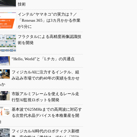
技術
インテル“ヤマネコ”の実力は？／
「Renesas 365」は3カ月かかる作業
が1分に
フラクタルによる高精度画像認識技
術を開発
“Hello, World”と「Lチカ」の共通点
フィジカルAIに注力するインテル、組
み込み市場での約40年の実績を生かせ
るか
市販アルミフレームを使えるレール走
行型AI監視ロボットを開発
基本波で625MHzまでの高周波に対応す
る次世代水晶デバイスを本格量産を開
始
フィジカルAI時代のロボティクス新標