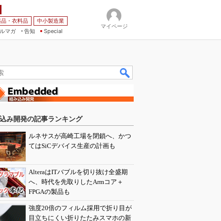
薬品・衣料品
中小製造業
マイページ
ルマガ
告知
Special
込み開発の記事ランキング
ルネサスが高崎工場を閉鎖へ、かつ
てはSiCデバイス生産の計画も
AlteraはITバブルを切り抜け全盛期
へ、時代を先取りしたArmコア＋
FPGAの製品も
強度20倍のフィルム採用で折り目が
目立ちにくい折りたたみスマホの新