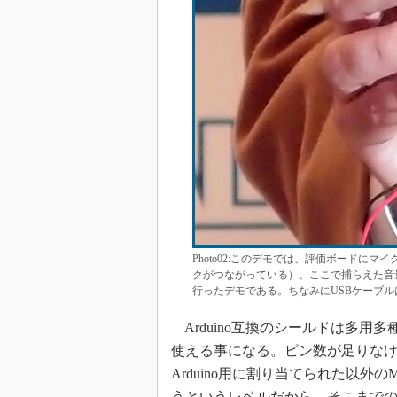
Photo02:このデモでは、評価ボードに
クがつながっている）、ここで捕らえた音
行ったデモである。ちなみにUSBケーブ
Arduino互換のシールドは多用
使える事になる。ピン数が足りな
Arduino用に割り当てられた以外
うというレベルだから、そこまで