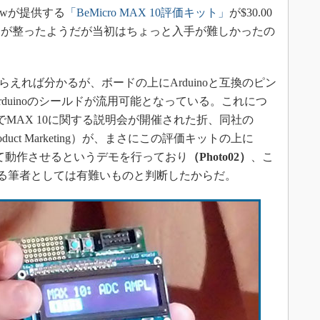
owが提供する
「BeMicro MAX 10評価キット」
が$30.00
制が整ったようだが当初はちょっと入手が難しかったの
もらえれば分かるが、ボードの上にArduinoと互換のピン
duinoのシールドが流用可能となっている。これにつ
内でMAX 10に関する説明会が開催された折、同社の
or of Product Marketing）が、まさにこの評価キットの上に
載して動作させるというデモを行っており
（Photo02）
、こ
れている筆者としては有難いものと判断したからだ。