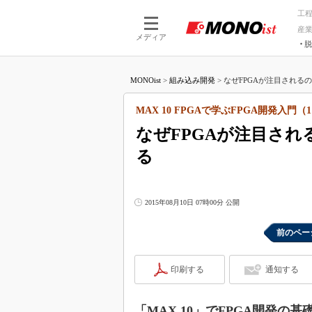
工
産
メディア
脱
つながる技術
AI×技術
MONOist
>
組み込み開発
>
なぜFPGAが注目されるの
つながる工場
AI×設備
つながるサービ
Physical
MAX 10 FPGAで学ぶFPGA開発入門（
なぜFPGAが注目さ
る
2015年08月10日 07時00分 公開
前のペー
印刷する
通知する
「MAX 10」でFPGA開発の