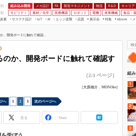
程別：
組み込み開発
メカ設計
製造マネジメント
物流
R＆D
キャリア
FA
業別：
モビリティ
素材／化学
医療機器
ロボット
電機
産業機械
食品・
炭素
サステナ設計
エッジ逆襲
品質
展示会
特集
メ
IoT
AI
ebook
伝承
組み込み開発
CEATEC
読者調査まとめ
編集後記
か、開発ボードに触れて確認...
JIMTOF
保全
メカ設計
つながるクルマ
組込み/エッジ コンピューティング
ス
 AI
製造マネジメント
5G
1）
展＆IoT/5Gソリューション展
VR／AR
FA
れるのか、開発ボードに触れて確認す
IIFES
モビリティ
フィールドサービス
国際ロボット展
素材／化学
FPGA
組み
（2/3 ページ）
ジャパンモビリティショー
組み込み画像技術
TECHNO-FRONTIER
[
大原雄介
，
MONOist
]
組み込みモデリング
人テク展
Windows Embedded
ジへ
1
|
2
|
3
次のページへ
スマート工場EXPO
車載ソフト開発
EdgeTech+
見る
Share
ISO26262
日本ものづくりワールド
無償設計ツール
AUTOMOTIVE WORLD
基礎を学ぼう