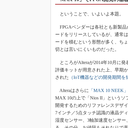
ということで、いよいよ本題。
FPGAベンダーは各社とも新製品
ードをリリースしているが、通常は
ードを積むという形態が多く、ち
切とは言いにくいものだった。
ところがAlteraが2014年10月に
評価キットが用意された上、早期
された
（IoT機器などの開発期間を短
Alteraはさらに
「MAX 10 NEEK
MAX 10の上で「Nios II」と
開発するためのリファレンスデザ
7インチ／5点タッチ認識の液晶ディ
湿度センサー、3軸加速度センサー
る。その分、お値段もそれなりで直販