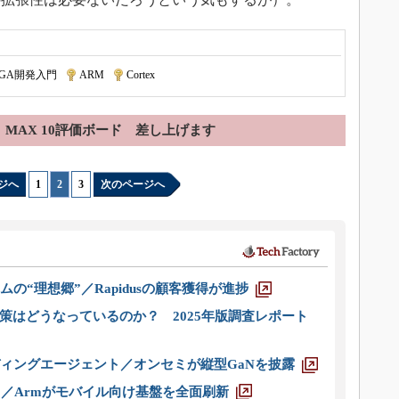
PGA開発入門
|
ARM
|
Cortex
MAX 10評価ボード 差し上げます
ジへ
1
|
2
|
3
次のページへ
ムの“理想郷”／Rapidusの顧客獲得が進捗
策はどうなっているのか？ 2025年版調査レポート
ディングエージェント／オンセミが縦型GaNを披露
ス／Armがモバイル向け基盤を全面刷新