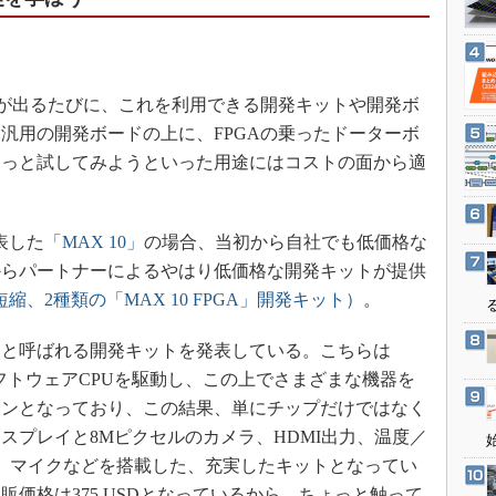
3Dプリンタ
産業オープンネット展
デジタルツインとCAE
S＆OP
が出るたびに、これを利用できる開発キットや開発ボ
インダストリー4.0
汎用の開発ボードの上に、FPGAの乗ったドーターボ
イノベーション
ょっと試してみようといった用途にはコストの面から適
製造業ビッグデータ
メイドインジャパン
発表した
「MAX 10」
の場合、当初から自社でも低価格な
植物工場
からパートナーによるやはり低価格な開発キットが提供
知財マネジメント
縮、2種類の「MAX 10 FPGA」開発キット）
。
海外生産
」
と呼ばれる開発キットを発表している。こちらは
グローバル設計・開発
いうソフトウェアCPUを駆動し、この上でさまざまな機器を
制御セキュリティ
インとなっており、この結果、単にチップだけではなく
新型コロナへの対応
スプレイと8Mピクセルのカメラ、HDMI出力、温度／
、マイクなどを搭載した、充実したキットとなってい
価格は375 USDとなっているから、ちょっと触って