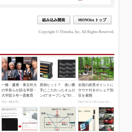
組み込み開発
MONOist トップ
Copyright © ITmedia, Inc. All Rights Reserved.
一橋・慶應・東京外大
異例ヒット？ 使い勝
全国の絶景ポイントに
の学長らが語る学部・
手にこだわったオムロ
サウナ付きのシェア別
大学院５年一貫教育
ンの“オープンな”IO-L
荘を展開
inkマスター
PR(一橋大学)
PR(COCO VILLA on GOETHE)