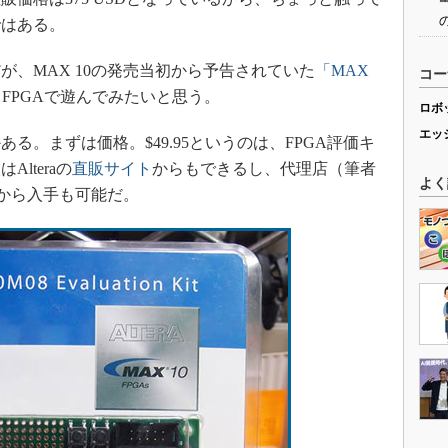
ではある。
、MAX 10の発売当初から予告されていた
「MAX
コー
FPGAで遊んでみたいと思う。
ロボ
エッ
。まずは価格。$49.95というのは、FPGA評価キ
lteraの
直販サイト
からもできるし、代理店（筆者
よく
入した）から入手も可能だ。