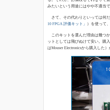
みたいという用途にはやや不適当
さて、その代わりといっては何だが
10 FPGA 評価キット」
）を使って、
このキットを選んだ理由は幾つかある
ットとしては飛びぬけて安い。購入はA
はMouser Electronicsから購