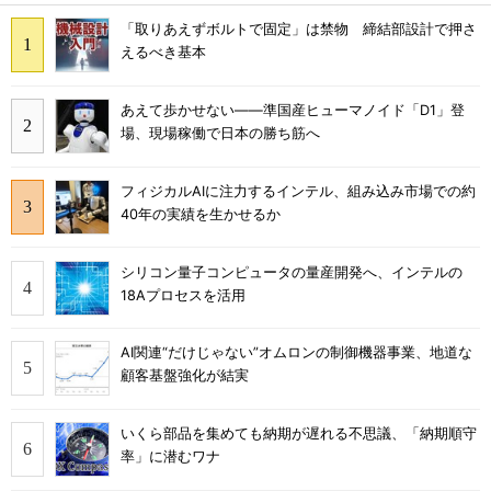
「取りあえずボルトで固定」は禁物 締結部設計で押さ
えるべき基本
あえて歩かせない――準国産ヒューマノイド「D1」登
場、現場稼働で日本の勝ち筋へ
フィジカルAIに注力するインテル、組み込み市場での約
40年の実績を生かせるか
シリコン量子コンピュータの量産開発へ、インテルの
18Aプロセスを活用
AI関連“だけじゃない”オムロンの制御機器事業、地道な
顧客基盤強化が結実
いくら部品を集めても納期が遅れる不思議、「納期順守
率」に潜むワナ