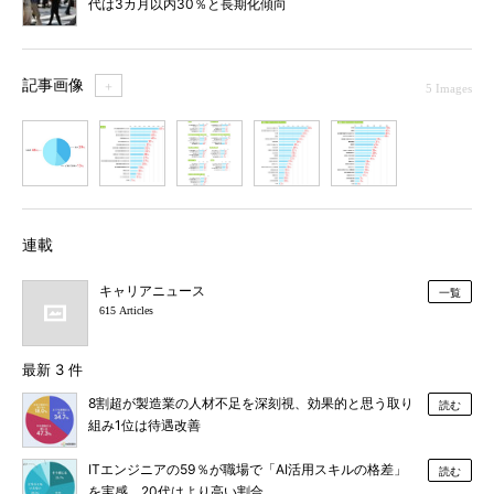
代は3カ月以内30％と長期化傾向
記事画像
＋
5 Images
1
2
3
4
5
連載
キャリアニュース
一覧
615 Articles
最新 3 件
8割超が製造業の人材不足を深刻視、効果的と思う取り
読む
組み1位は待遇改善
ITエンジニアの59％が職場で「AI活用スキルの格差」
読む
を実感、20代はより高い割合