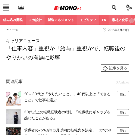
組み込み開発
メカ設計
製造マネジメント
モビリティ
FA
素材／化学
ニュース
2015年7月31日
キャリアニュース
「仕事内容」重視か「給与」重視かで、転職後の
やりがいの有無に影響
記事を見る
関連記事
3 Articles
20～30代は「やりたいこと」、40代以上は「できる
読む
こと」で仕事を選ぶ
30代以上の転職経験者の8割、「転職後にギャップを
読む
感じたことがある」
求職者の75％が3カ月以内に転職先を決定、一方で50
読む