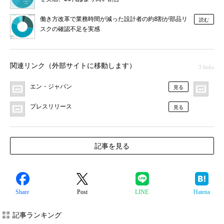
働き方改革で業務時間が減った設計者の約8割が部品リ
読む
スクの確認不足を実感
関連リンク（外部サイトに移動します）
3 links
エン・ジャパン
MO
見る
プレスリリース
見る
記事を見る
Share
Post
LINE
Hatena
記事ランキング