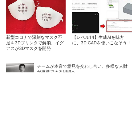
新型コロナで深刻なマスク不
【レベル14】生成AIを味方
足を3Dプリンタで解消、イグ
に、3D CADを使いこなそう！
アスが3Dマスクを開発
チームが本音で意見を交わし合い、多様な人財
が挑戦できる組織へ
PR(dentsu Japan)
令和8年熊本地震による工場への影響まとめ
狭小な駐車場に、シャープがポールカメラ式製
品発表 市場シェア10％目指す