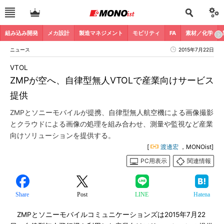
組み込み開発
メカ設計
製造マネジメント
モビリティ
FA
素材／化学
ニュース
2015年7月22日
VTOL
ZMPが空へ、自律型無人VTOLで産業向けサービス
提供
ZMPとソニーモバイルが提携、自律型無人航空機による画像撮影
とクラウドによる画像の処理を組み合わせ、測量や監視など産業
向けソリューションを提供する。
[
渡邊宏
，MONOist]
PC用表示
関連情報
Share
Post
LINE
Hatena
ZMPとソニーモバイルコミュニケーションズは2015年7月22