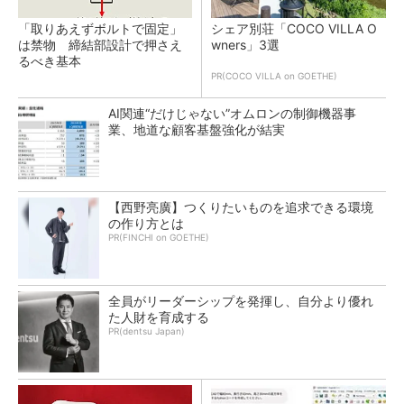
「取りあえずボルトで固定」
シェア別荘「COCO VILLA O
は禁物 締結部設計で押さえ
wners」3選
るべき基本
PR(COCO VILLA on GOETHE)
AI関連“だけじゃない”オムロンの制御機器事
業、地道な顧客基盤強化が結実
【西野亮廣】つくりたいものを追求できる環境
の作り方とは
PR(FINCHI on GOETHE)
全員がリーダーシップを発揮し、自分より優れ
た人財を育成する
PR(dentsu Japan)