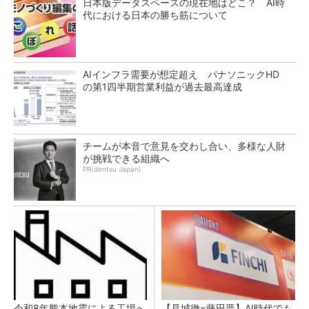
日本版データスペースの現在地はどこ？ AI時
代における日本の勝ち筋について
AIインフラ需要が想定超え パナソニックHD
の第1四半期営業利益が過去最高達成
チームが本音で意見を交わし合い、多様な人財
が挑戦できる組織へ
PR(dentsu Japan)
令和8年熊本地震による工場へ
【見城徹×藤田晋】AI時代でも