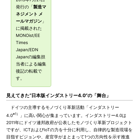
発行の「
製造マ
ネジメント メ
ールマガジン
」
に掲載された
MONOist/EE
Times
Japan/EDN
Japanの編集担
当者による編集
後記の転載で
す。
見えてきた“日本版インダストリー4.0”の「舞台」
ドイツの主導するモノづくり革新活動「インダストリー
※1）
4.0
」に高い関心が集まっています。インダストリー4.0は
2011年にドイツ連邦政府が公表したモノづくり革新プロジェクト
ですが、ICTおよびIoTの力を十分に利用し、自律的な製造現場を
目指すビジョンや、産官学がまとまって1つの方向性を示す推進