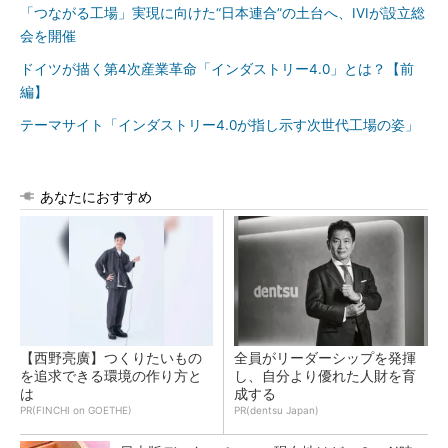
「つながる工場」実現に向けた“日本連合”の土台へ、IVIが設立総
会を開催
ドイツが描く第4次産業革命「インダストリー4.0」とは？【前
編】
テーマサイト「インダストリー4.0が指し示す次世代工場の姿」
あなたにおすすめ
【西野亮廣】つくりたいもの
全員がリーダーシップを発揮
を追求できる環境の作り方と
し、自分より優れた人財を育
は
成する
PR(FINCHI on GOETHE)
PR(dentsu Japan)