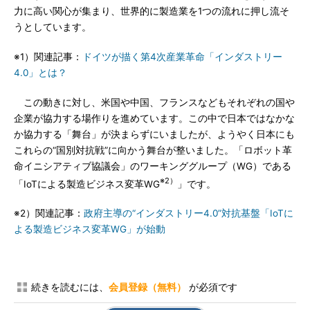
力に高い関心が集まり、世界的に製造業を1つの流れに押し流そ
うとしています。
※1）関連記事：
ドイツが描く第4次産業革命「インダストリー
4.0」とは？
この動きに対し、米国や中国、フランスなどもそれぞれの国や
企業が協力する場作りを進めています。この中で日本ではなかな
か協力する「舞台」が決まらずにいましたが、ようやく日本にも
これらの“国別対抗戦”に向かう舞台が整いました。「ロボット革
命イニシアティブ協議会」のワーキンググループ（WG）である
※2）
「IoTによる製造ビジネス変革WG
」です。
※2）関連記事：
政府主導の“インダストリー4.0”対抗基盤「IoTに
よる製造ビジネス変革WG」が始動
続きを読むには、
会員登録（無料）
が必須です