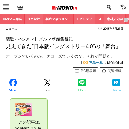
組み込み開発
メカ設計
製造マネジメント
モビリティ
FA
素材／化学
ニュース
2015年7月21日
製造マネジメント メルマガ 編集後記
見えてきた“日本版インダストリー4.0”の「舞台」
オープンでいくのか、クローズでいくのか、それが問題だ。
[
三島一孝
，MONOist]
PC用表示
関連情報
Share
Post
LINE
Hatena
この記事は、
2015年7月21日