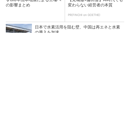
の影響まとめ
変わらない経営者の本質
PR(FINCHI on GOETHE)
日本で水素活用を阻む壁、中国は再エネと水素
の導入を加速
なぜ熊本に半導体産業が集まるのか――地震で
工場稼働停止相次ぐ
AI関連“だけじゃない”オムロンの制御機器事
業、地道な顧客基盤強化が結実