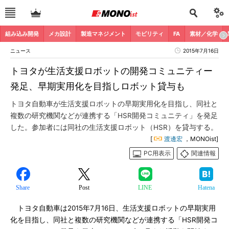
組み込み開発
メカ設計
製造マネジメント
モビリティ
FA
素材／化学
ニュース
2015年7月16日
トヨタが生活支援ロボットの開発コミュニティー
発足、早期実用化を目指しロボット貸与も
トヨタ自動車が生活支援ロボットの早期実用化を目指し、同社と
複数の研究機関などが連携する「HSR開発コミュニティ」を発足
した。参加者には同社の生活支援ロボット（HSR）を貸与する。
[
渡邊宏
，MONOist]
PC用表示
関連情報
Share
Post
LINE
Hatena
トヨタ自動車は2015年7月16日、生活支援ロボットの早期実用
化を目指し、同社と複数の研究機関などが連携する「HSR開発コ