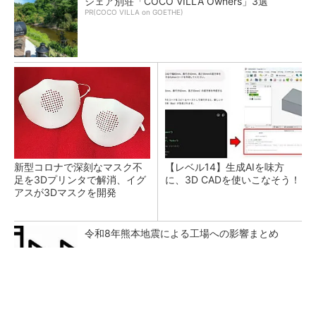
シェア別荘「COCO VILLA Owners」3選
PR(COCO VILLA on GOETHE)
新型コロナで深刻なマスク不
【レベル14】生成AIを味方
足を3Dプリンタで解消、イグ
に、3D CADを使いこなそう！
アスが3Dマスクを開発
令和8年熊本地震による工場への影響まとめ
【見城徹×藤田晋】AI時代でも変わらない経営