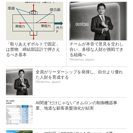
「取りあえずボルトで固定」
チームが本音で意見を交わし
は禁物 締結部設計で押さえ
合い、多様な人財が挑戦でき
るべき基本
る組織へ
PR(dentsu Japan)
全員がリーダーシップを発揮し、自分より優れ
た人財を育成する
PR(dentsu Japan)
AI関連“だけじゃない”オムロンの制御機器事
業、地道な顧客基盤強化が結実