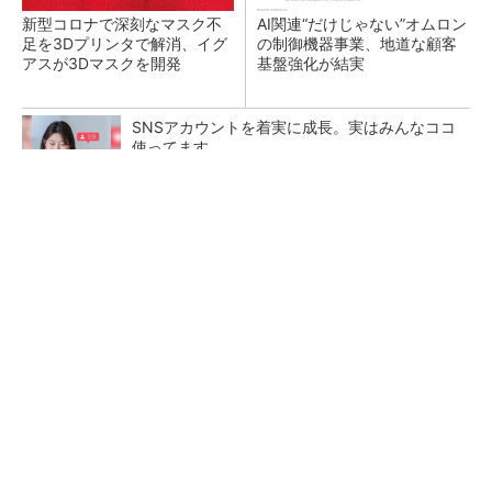
新型コロナで深刻なマスク不
AI関連“だけじゃない”オムロン
足を3Dプリンタで解消、イグ
の制御機器事業、地道な顧客
アスが3Dマスクを開発
基盤強化が結実
SNSアカウントを着実に成長。実はみんなココ
使ってます。
PR(Dreaw合同会社)
【レベル14】生成AIを味方に、3D CADを使い
こなそう！
「取りあえずボルトで固定」は禁物 締結部設
計で押さえるべき基本