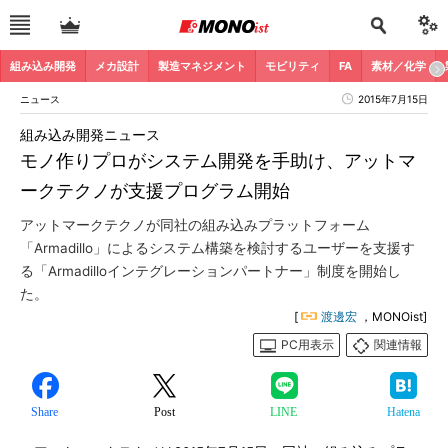
組み込み開発
メカ設計
製造マネジメント
モビリティ
FA
素材／化学
ニュース
2015年7月15日
組み込み開発ニュース
モノ作りプロがシステム開発を手助け、アットマ
ークテクノが支援プログラム開始
アットマークテクノが同社の組み込みプラットフォーム
「Armadillo」によるシステム構築を検討するユーザーを支援す
る「Armadilloインテグレーションパートナー」制度を開始し
た。
[
渡邊宏
，MONOist]
PC用表示
関連情報
Share
Post
LINE
Hatena