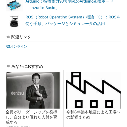
Arduino：待機電力90％削減のArduino互換ボード
「Lazurite Basic」
ROS（Robot Operating System）概論（3）：ROSを
使う手順、パッケージとシミュレータの活用
関連リンク
RSオンライン
あなたにおすすめ
全員がリーダーシップを発揮
令和8年熊本地震による工場へ
し、自分より優れた人財を育
の影響まとめ
成する
PR(dentsu Japan)