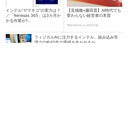
インテル“ヤマネコ”の実力は？
【見城徹×藤田晋】AI時代でも
／「Renesas 365」は3カ月か
変わらない経営者の本質
かる作業が1...
PR(FINCHI on GOETHE)
フィジカルAIに注力するインテル、組み込み市
場での約40年の実績を生かせるか
狭小な駐車場に、シャープがポールカメラ式製
品発表 市場シェア10％目指す
医療機器部品の生産拠点へ、オリンパス長野事
業場で最新設備に機能集約