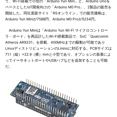
て、Wi-Fi搭載で小型の「Arduino Yun Mini」と、Arduino Unoを
ベースとしたIoT開発向けの「Arduino M0 Pro」、2製品の販売を
開始した。同社直販サイト「RSオンライン」での販売価格は、
Arduino Yun Miniが7588円、Arduino M0 Proが5234円。
Arduino Yun Miniは「Arduino Yun Wi-Fi マイクロコントロー
ラ・ボード」を再設計したWi-Fi搭載製品で、SoC「Qualcomm
Atheros AR9331」を搭載、400MHzまでの駆動が可能であり
LinuxディストリビューションのLininoに対応する。PCBサイズは
71.1（縦）×22.9（横）mmと小型であり、オプションの装着によ
ってイーサネットポートやUSBハブなどを追加することも可能
だ。