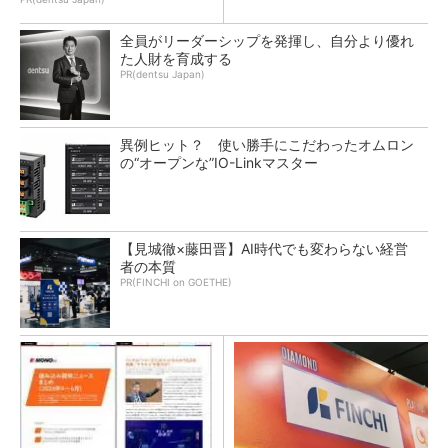
全員がリーダーシップを発揮し、自分より優れ
た人財を育成する
PR(dentsu Japan)
異例ヒット？ 使い勝手にこだわったオムロン
の“オープンな”IO-Linkマスター
【見城徹×藤田晋】AI時代でも変わらない経営
者の本質
PR(FINCHI on GOETHE)