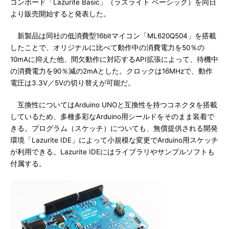
コンボード「Lazurite Basic」（ラズライト ベーシック）を同日
より販売開始すると発表した。
新製品は同社の低消費型16bitマイコン「ML620Q504」を搭載
したことで、オリジナルに比べて動作中の消費電力を50％の
10mAに抑えた他、間欠動作に対応するAPI拡張によって、待機中
の消費電力を90％減の2mAとした。クロックは16MHzで、動作
電圧は3.3V／5Vの切り替えが可能だ。
互換性についてはArduino UNOと互換性を持つコネクタを搭載
しているため、多種多彩なArduino用シールドをそのまま装着で
きる。プログラム（スケッチ）についても、無償提供される開発
環境「Lazurite IDE」によって小規模な変更でArduino用スケッチ
が利用できる。Lazurite IDEにはライブラリやサンプルソフトも
付属する。