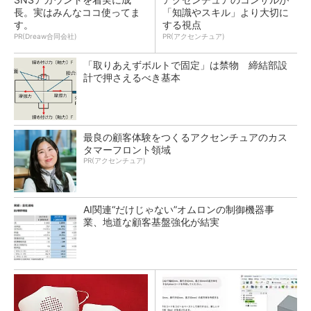
長。実はみんなココ使ってま
「知識やスキル」より大切に
す。
する視点
PR(Dreaw合同会社)
PR(アクセンチュア)
「取りあえずボルトで固定」は禁物 締結部設
計で押さえるべき基本
最良の顧客体験をつくるアクセンチュアのカス
タマーフロント領域
PR(アクセンチュア)
AI関連“だけじゃない”オムロンの制御機器事
業、地道な顧客基盤強化が結実