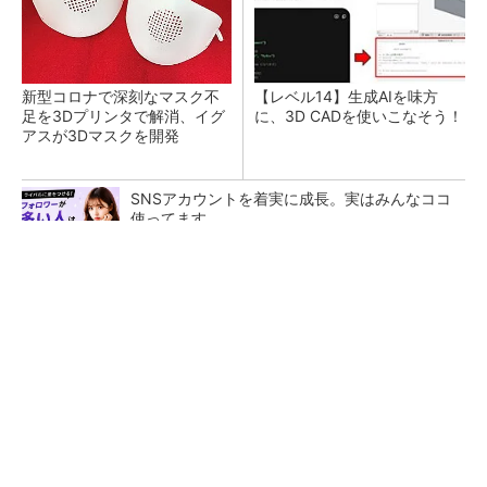
新型コロナで深刻なマスク不
【レベル14】生成AIを味方
足を3Dプリンタで解消、イグ
に、3D CADを使いこなそう！
アスが3Dマスクを開発
SNSアカウントを着実に成長。実はみんなココ
使ってます。
PR(Dreaw合同会社)
令和8年熊本地震による工場への影響まとめ
狭小な駐車場に、シャープがポールカメラ式製
品発表 市場シェア10％目指す