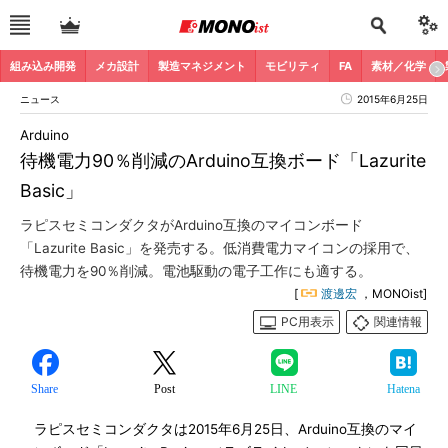
組み込み開発
メカ設計
製造マネジメント
モビリティ
FA
素材／化学
ニュース
2015年6月25日
Arduino
待機電力90％削減のArduino互換ボード「Lazurite
Basic」
ラピスセミコンダクタがArduino互換のマイコンボード
「Lazurite Basic」を発売する。低消費電力マイコンの採用で、
待機電力を90％削減。電池駆動の電子工作にも適する。
[
渡邊宏
，MONOist]
PC用表示
関連情報
Share
Post
LINE
Hatena
ラピスセミコンダクタは2015年6月25日、Arduino互換のマイ