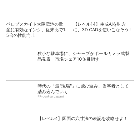
ペロブスカイト太陽電池の量
【レベル14】生成AIを味方
産に有効なインク、従来比で1.
に、3D CADを使いこなそう！
5倍の性能向上
狭小な駐車場に、シャープがポールカメラ式製
品発表 市場シェア10％目指す
時代の「最"現場"」に飛び込み、当事者として
踏み込んでいく
PR(dentsu Japan)
【レベル4】図面の穴寸法の表記を攻略せよ！