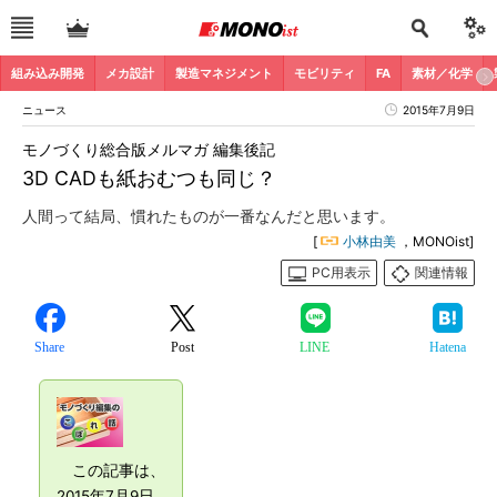
組み込み開発
メカ設計
製造マネジメント
モビリティ
FA
素材／化学
ニュース
2015年7月9日
モノづくり総合版メルマガ 編集後記
3D CADも紙おむつも同じ？
人間って結局、慣れたものが一番なんだと思います。
[
小林由美
，MONOist]
PC用表示
関連情報
Share
Post
LINE
Hatena
この記事は、
2015年7月9日