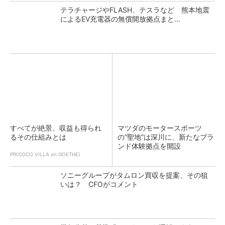
テラチャージやFLASH、テスラなど 熊本地震
によるEV充電器の無償開放拠点まと...
すべてが絶景、収益も得られ
マツダのモータースポーツ
るその仕組みとは
の“聖地”は深川に、新たなブラ
ンド体験拠点を開設
PR(COCO VILLA on GOETHE)
ソニーグループがタムロン買収を提案、その狙
いは？ CFOがコメント