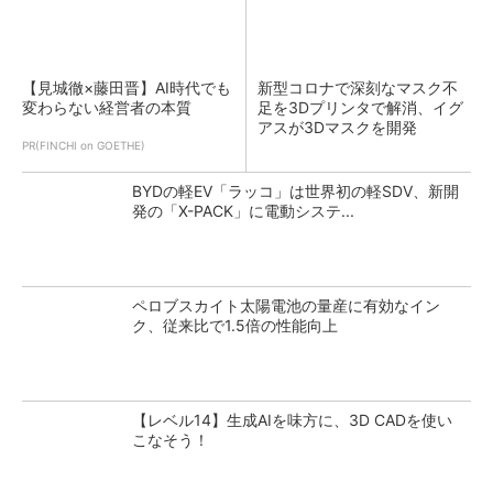
【見城徹×藤田晋】AI時代でも
新型コロナで深刻なマスク不
変わらない経営者の本質
足を3Dプリンタで解消、イグ
アスが3Dマスクを開発
PR(FINCHI on GOETHE)
BYDの軽EV「ラッコ」は世界初の軽SDV、新開
発の「X-PACK」に電動システ...
ペロブスカイト太陽電池の量産に有効なイン
ク、従来比で1.5倍の性能向上
【レベル14】生成AIを味方に、3D CADを使い
こなそう！