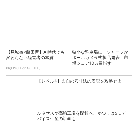
【見城徹×藤田晋】AI時代でも
狭小な駐車場に、シャープが
変わらない経営者の本質
ポールカメラ式製品発表 市
場シェア10％目指す
PR(FINCHI on GOETHE)
【レベル4】図面の穴寸法の表記を攻略せよ！
ルネサスが高崎工場を閉鎖へ、かつてはSiCデ
バイス生産の計画も