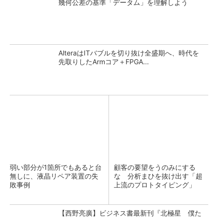
幾何公差の基準「データム」を理解しよう
AlteraはITバブルを切り抜け全盛期へ、時代を
先取りしたArmコア＋FPGA...
弱い部分が1箇所でもあると台
顧客の要望をうのみにする
無しに、液晶リペア装置の失
な 分析まひを抜け出す「超
敗事例
上流のプロトタイピング」
【西野亮廣】ビジネス書最新刊『北極星 僕た