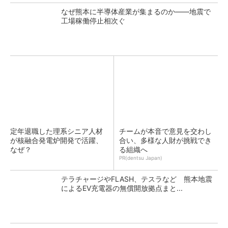
なぜ熊本に半導体産業が集まるのか――地震で
工場稼働停止相次ぐ
定年退職した理系シニア人材
チームが本音で意見を交わし
が核融合発電炉開発で活躍、
合い、多様な人財が挑戦でき
なぜ？
る組織へ
PR(dentsu Japan)
テラチャージやFLASH、テスラなど 熊本地震
によるEV充電器の無償開放拠点まと...