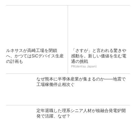
ルネサスが高崎工場を閉鎖
「さすが」と言われる驚きや
へ、かつてはSiCデバイス生産
感動を。新しい価値を生む電
の計画も
通の挑戦
PR(dentsu Japan)
なぜ熊本に半導体産業が集まるのか――地震で
工場稼働停止相次ぐ
定年退職した理系シニア人材が核融合発電炉開
発で活躍、なぜ？