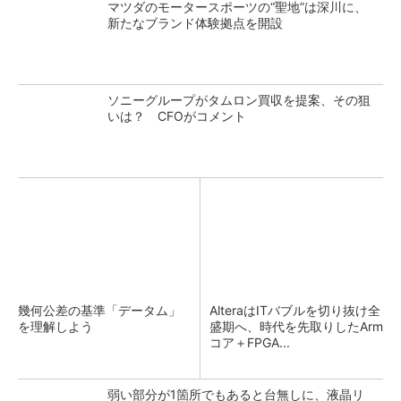
マツダのモータースポーツの“聖地”は深川に、
新たなブランド体験拠点を開設
ソニーグループがタムロン買収を提案、その狙
いは？ CFOがコメント
幾何公差の基準「データム」
AlteraはITバブルを切り抜け全
を理解しよう
盛期へ、時代を先取りしたArm
コア＋FPGA...
弱い部分が1箇所でもあると台無しに、液晶リ