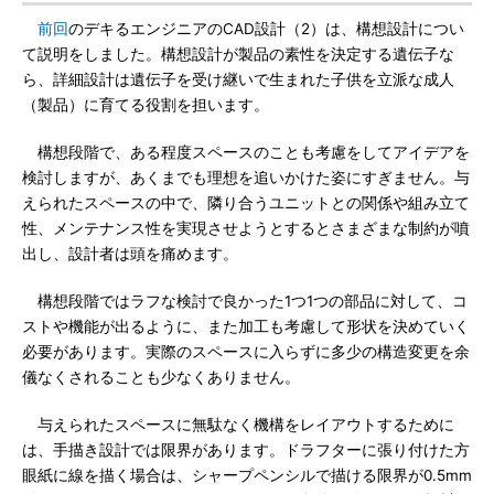
前回
のデキるエンジニアのCAD設計（2）は、構想設計につい
て説明をしました。構想設計が製品の素性を決定する遺伝子な
ら、詳細設計は遺伝子を受け継いで生まれた子供を立派な成人
（製品）に育てる役割を担います。
構想段階で、ある程度スペースのことも考慮をしてアイデアを
検討しますが、あくまでも理想を追いかけた姿にすぎません。与
えられたスペースの中で、隣り合うユニットとの関係や組み立て
性、メンテナンス性を実現させようとするとさまざまな制約が噴
出し、設計者は頭を痛めます。
構想段階ではラフな検討で良かった1つ1つの部品に対して、コ
ストや機能が出るように、また加工も考慮して形状を決めていく
必要があります。実際のスペースに入らずに多少の構造変更を余
儀なくされることも少なくありません。
与えられたスペースに無駄なく機構をレイアウトするために
は、手描き設計では限界があります。ドラフターに張り付けた方
眼紙に線を描く場合は、シャープペンシルで描ける限界が0.5mm