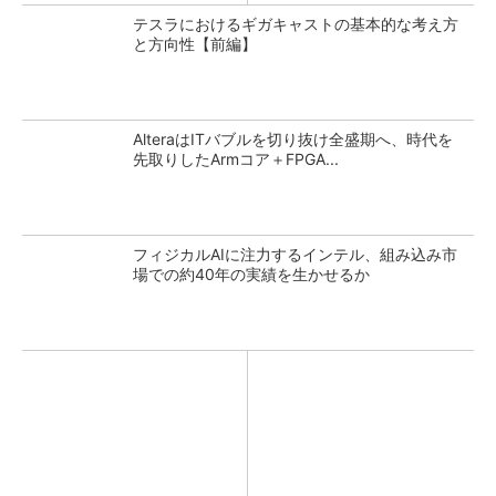
テスラにおけるギガキャストの基本的な考え方
と方向性【前編】
AlteraはITバブルを切り抜け全盛期へ、時代を
先取りしたArmコア＋FPGA...
フィジカルAIに注力するインテル、組み込み市
場での約40年の実績を生かせるか