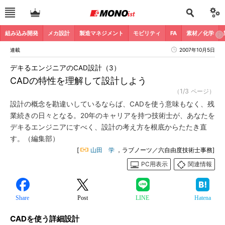
組み込み開発
メカ設計
製造マネジメント
モビリティ
FA
素材／化学
連載
2007年10月5日
デキるエンジニアのCAD設計（3）
CADの特性を理解して設計しよう
（1/3 ページ）
設計の概念を勘違いしているならば、CADを使う意味もなく、残
業続きの日々となる。20年のキャリアを持つ技術士が、あなたを
デキるエンジニアにすべく、設計の考え方を根底からたたき直
す。（編集部）
[
山田 学
，ラブノーツ／六自由度技術士事務]
PC用表示
関連情報
Share
Post
LINE
Hatena
CADを使う詳細設計