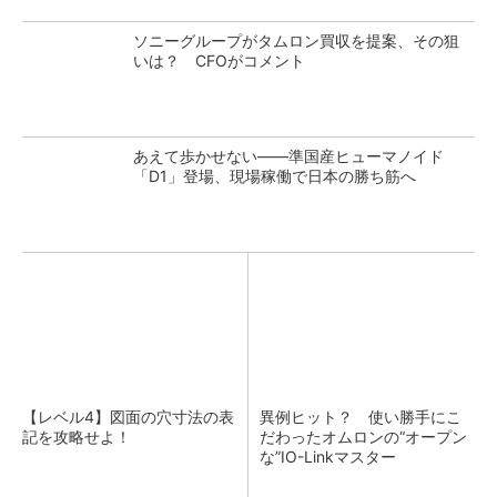
ソニーグループがタムロン買収を提案、その狙
いは？ CFOがコメント
あえて歩かせない――準国産ヒューマノイド
「D1」登場、現場稼働で日本の勝ち筋へ
【レベル4】図面の穴寸法の表
異例ヒット？ 使い勝手にこ
記を攻略せよ！
だわったオムロンの“オープン
な”IO-Linkマスター