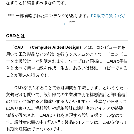
なすことに留意すべきなのです。
*** 一部省略されたコンテンツがあります。
PC版でご覧くださ
い。
***
CADとは
「CAD」（Computer Aided Design）
とは、コンピュータを
用いて工業製品などの設計を行うシステムのことで、「コンピュ
ータ支援設計」と和訳されます。ワープロと同様に、CADは手描
きと比べて簡単に線を作成・消去、あるいは移動・コピーできる
ことが最大の特長です。
「CADを導入することで設計期間が半減します」といううたい
文句だけを聞いて、設計部門の主業務である構想設計と詳細設計
の期間が半減すると勘違いする人がいますが、残念ながらそうで
はありません。構想設計や詳細設計は設計者のアイデアや経験、
知識が優先され、CADはそれを表現する設計支援ツールなので
す。設計者の頭の中で思い描く製品のイメージは、CADを使って
も期間短縮はできないのです。