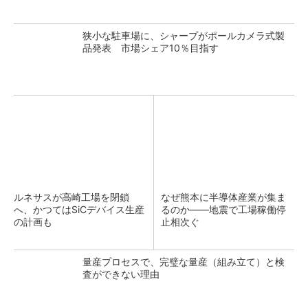
狭小な駐車場に、シャープがポールカメラ式製
品発表 市場シェア10％目指す
ルネサスが高崎工場を閉鎖
なぜ熊本に半導体産業が集ま
へ、かつてはSiCデバイス生産
るのか――地震で工場稼働停
の計画も
止相次ぐ
量産プロセスで、完璧な量産（組み立て）と検
査ができない理由