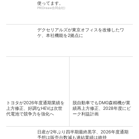
使ってます。
PR(Dreaw合同会社)
デクセリアルズが東京オフィスを改修したワ
ケ、本社機能を2拠点に
トヨタが2026年度通期業績を
脱自動車でもDMG森精機が業
上方修正、好調なHEVは次世
績再上方修正、2028年度にピ
代電池で競争力を強化へ
ーク利益計画
日産が2年ぶり四半期最終黒字、2026年度通期
予想は販売台数減も連結業績は維持