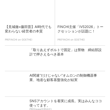
【見城徹×藤田晋】AI時代でも
FINCHI主催「IVS2026」トー
変わらない経営者の本質
クセッションが話題に！
PR(FINCHI on GOETHE)
PR(FINCHI on GOETHE)
「取りあえずボルトで固定」は禁物 締結部設
計で押さえるべき基本
AI関連“だけじゃない”オムロンの制御機器事
業、地道な顧客基盤強化が結実
SNSアカウントを着実に成長。実はみんなココ
使ってます。
PR(Dreaw合同会社)