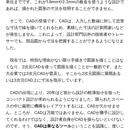
単位までです。これが1.6mmや2.3mmの板金を使うような設計で
あれば、描かれた図形の寸法を信用することができません。
そこで、CADの登場です。CADは、入力した数値に対して忠実
な寸法で線を描いてくれるため、累積した寸法の計算間違いなど
が発生しません。これによって、設計部門以外の技術者やトレー
サーでも、部品図から寸法を把握することができるようになりま
した。
現在では、特別な理由がない限り手描きで図面を描くことはな
くなり、2次元CADを使って図面を描くことが一般的です。また
大企業では3次元CADが普及し、そこから2次元図面に展開ある
いは3次元CAD上に寸法を指示しています。
CADの出現により、20年ほど前から設計の軽薄短小を狙った
コンパクト設計が求められるようになりました。限られたスペー
スの中に厳密に機構をレイアウトするには、CADが欠かせませ
ん。ところが、CADは万能ではありません。CADが勝手に設計し
てくれるわけではなく、設計者自身がCADを操らないといけない
のです。そう、
CADは単なるツール
ということを認識し、使いこ