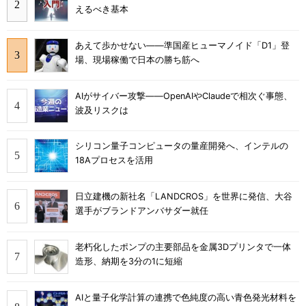
えるべき基本
あえて歩かせない――準国産ヒューマノイド「D1」登
場、現場稼働で日本の勝ち筋へ
AIがサイバー攻撃――OpenAIやClaudeで相次ぐ事態、
波及リスクは
シリコン量子コンピュータの量産開発へ、インテルの
18Aプロセスを活用
日立建機の新社名「LANDCROS」を世界に発信、大谷
選手がブランドアンバサダー就任
老朽化したポンプの主要部品を金属3Dプリンタで一体
造形、納期を3分の1に短縮
AIと量子化学計算の連携で色純度の高い青色発光材料を