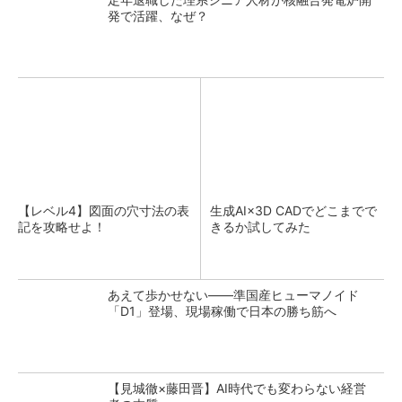
発で活躍、なぜ？
【レベル4】図面の穴寸法の表
生成AI×3D CADでどこまでで
記を攻略せよ！
きるか試してみた
あえて歩かせない――準国産ヒューマノイド
「D1」登場、現場稼働で日本の勝ち筋へ
【見城徹×藤田晋】AI時代でも変わらない経営