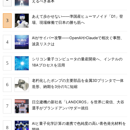
えるべき基本
あえて歩かせない――準国産ヒューマノイド「D1」登
場、現場稼働で日本の勝ち筋へ
AIがサイバー攻撃――OpenAIやClaudeで相次ぐ事態、
波及リスクは
シリコン量子コンピュータの量産開発へ、インテルの
18Aプロセスを活用
老朽化したポンプの主要部品を金属3Dプリンタで一体
造形、納期を3分の1に短縮
日立建機の新社名「LANDCROS」を世界に発信、大谷
選手がブランドアンバサダー就任
AIと量子化学計算の連携で色純度の高い青色発光材料を
開発