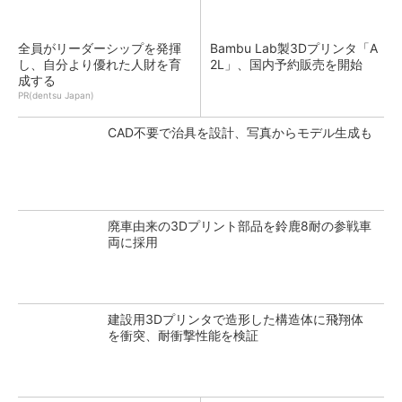
全員がリーダーシップを発揮
Bambu Lab製3Dプリンタ「A
し、自分より優れた人財を育
2L」、国内予約販売を開始
成する
PR(dentsu Japan)
CAD不要で治具を設計、写真からモデル生成も
廃車由来の3Dプリント部品を鈴鹿8耐の参戦車
両に採用
建設用3Dプリンタで造形した構造体に飛翔体
を衝突、耐衝撃性能を検証