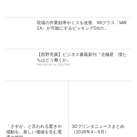
現場の作業効率やミスを改善 XRグラス「MiR
ZA」が可能にするピッキングDXの...
【西野亮廣】ビジネス書最新刊『北極星 僕た
ちはどう働くか』
PR(FINCHI on GOETHE)
「さすが」と言われる驚きや
3Dプリンタニュースまとめ
感動を。新しい価値を生む電
（2026年4～6月）