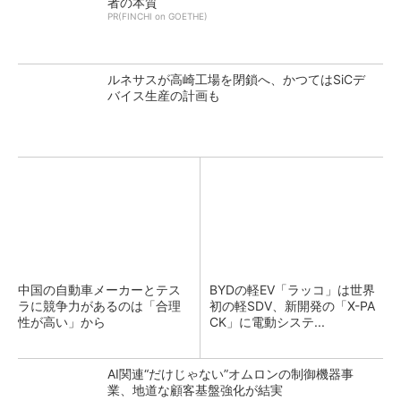
者の本質
PR(FINCHI on GOETHE)
ルネサスが高崎工場を閉鎖へ、かつてはSiCデ
バイス生産の計画も
中国の自動車メーカーとテス
BYDの軽EV「ラッコ」は世界
ラに競争力があるのは「合理
初の軽SDV、新開発の「X-PA
性が高い」から
CK」に電動システ...
AI関連“だけじゃない”オムロンの制御機器事
業、地道な顧客基盤強化が結実