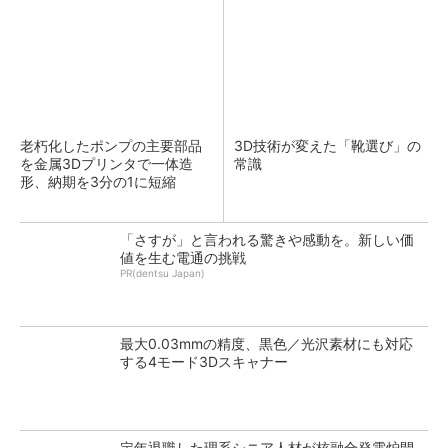
老朽化したポンプの主要部品
3D技術が変えた「靴選び」の
を金属3Dプリンタで一体造
常識
形、納期を3分の1に短縮
「さすが」と言われる驚きや感動を。新しい価
値を生む電通の挑戦
PR(dentsu Japan)
最大0.03mmの精度、黒色／光沢素材にも対応
する4モード3Dスキャナー
定年退職した理系シニア人材が核融合発電炉開