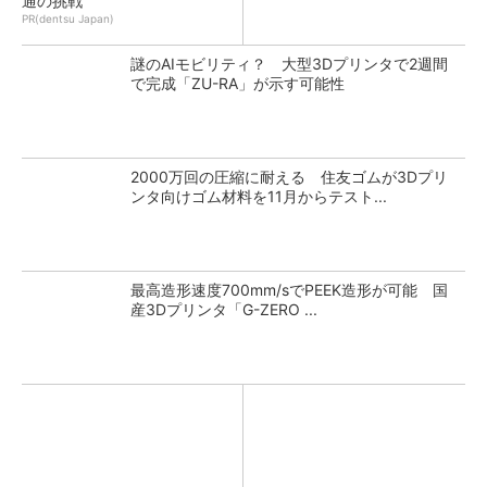
通の挑戦
PR(dentsu Japan)
謎のAIモビリティ？ 大型3Dプリンタで2週間
で完成「ZU-RA」が示す可能性
2000万回の圧縮に耐える 住友ゴムが3Dプリ
ンタ向けゴム材料を11月からテスト...
最高造形速度700mm/sでPEEK造形が可能 国
産3Dプリンタ「G-ZERO ...