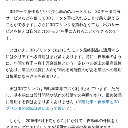
3Dデータを作るという少し高めのハードルも、3Dデータ共有
サービスなどを使って3Dデータを手に入れることで乗り越える
ことができます。さらに3Dプリンタを買わなくても、出力サー
ビスを使えば自分だけの“モノ”を手に入れることができるので
す。
とはいえ、3Dプリンタで出力したモノを最終製品に適用する
にはクリアすべき課題はまだ多くあります。特に、自動車のよう
に、年間で数千～数十万台規模という一定レベル以上の量産規模
があり、製品の品質に人命が関わる可能性のがある製品への適用
は慎重にならざるを得ません。
実は3Dプリンタは自動車業界で広く利用されています。ただ
し、基本的には設計開発や試作の段階での利用であり、最終製品
に適用する例はあまり多くありません（
関連記事：自動車と3D
プリンタの関係は遠いようで近い？
）。
しかし、2015年6月下旬から7月にかけて、自動車の外観をカ
スタマイズに3Dプリンタを活用する事例の発表が相次ぎまし