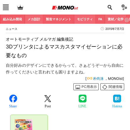
組み込み開発
メカ設計
製造マネジメント
モビリティ
FA
素材／化学
ニュース
2015年7月7日
オートモーティブ メルマガ 編集後記
3Dプリンタによるマスカスタマイゼーションに必
要なもの
自分好みのデザインにできるからって、さぁどうぞ一から自由に
作ってくださいと言われても困りますよね。
[
朴尚洙
，MONOist]
PC用表示
関連情報
Share
Post
LINE
Hatena