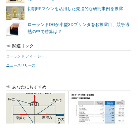
切削RPマシンを活用した先進的な研究事例を披露
ローランドDGが小型3Dプリンタをお披露目、競争過
熱の中で勝算は？
関連リンク
ローランド ディー.ジー.
ニュースリリース
あなたにおすすめ
「取りあえずボルトで固定」
AI関連“だけじゃない”オムロン