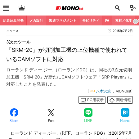
組み込み開発
メカ設計
製造マネジメント
モビリティ
FA
素材／化学
ニュース
2015年7月2日
3次元ツール
「SRM-20」が切削加工機の上位機種で使われて
いるCAMソフトに対応
ローランド ディー.ジー.（ローランドDG）は、同社の3次元切削
加工機「SRM-20」が新たにCAMソフトウェア「SRP Player」に
対応したことを発表した。
[
八木沢篤
，MONOist]
PC用表示
関連情報
Share
Post
LINE
Hatena
ローランド ディー.ジー.（以下、ローランドDG）は2015年7月