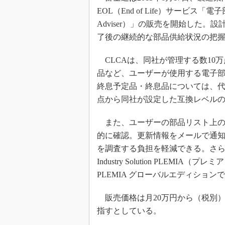
EOL（End of Life）サービス「電子部
Adviser）」の販売を開始した
了後の継続的な部品供給状況の把
CLCAは、同社が管理する数10
品など、ユーザーが使用する電子
終息予定品・終息品については、
点から同社が設定した互換レベル
また、ユーザーの部品リスト上の
的に確認。更新情報をメールで通
を調査する負担を軽減できる。さらに、統合
Industry Solution PLE
PLEMIA グローバルエディショ
販売価格は月20万円から（税別）
指すとしている。