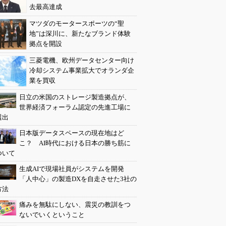
去最高達成
マツダのモータースポーツの“聖
地”は深川に、新たなブランド体験
拠点を開設
三菱電機、欧州データセンター向け
冷却システム事業拡大でオランダ企
業を買収
日立の米国のストレージ製造拠点が、
世界経済フォーラム認定の先進工場に
選出
日本版データスペースの現在地はど
こ？ AI時代における日本の勝ち筋に
ついて
生成AIで現場社員がシステムを開発
「人中心」の製造DXを自走させた3社の
方法
痛みを無駄にしない、震災の教訓をつ
ないでいくということ