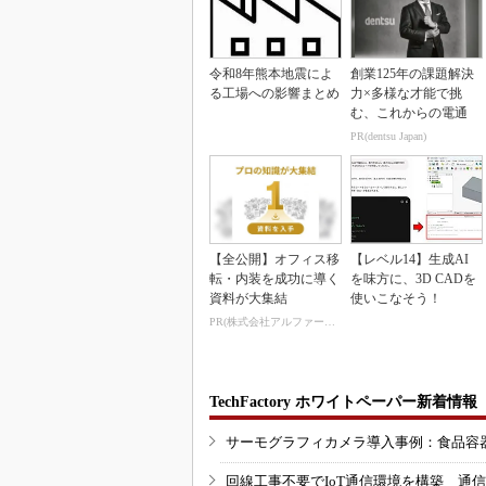
令和8年熊本地震によ
創業125年の課題解決
る工場への影響まとめ
力×多様な才能で挑
む、これからの電通
PR(dentsu Japan)
【全公開】オフィス移
【レベル14】生成AI
転・内装を成功に導く
を味方に、3D CADを
資料が大集結
使いこなそう！
PR(株式会社アルファーテクノ)
TechFactory ホワイトペーパー新着情報
サーモグラフィカメラ導入事例：食品容
回線工事不要でIoT通信環境を構築 通