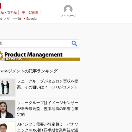
薬品・衣料品
中小製造業
マイページ
ルマガ
告知
Special
マネジメントの記事ランキング
ソニーグループがタムロン買収を提
案、その狙いは？ CFOがコメント
ソニーグループはイメージセンサー
が過去最高益、熊本地震の影響も限
定的
AIインフラ需要が想定超え パナソ
ニックHDの第1四半期営業利益が過