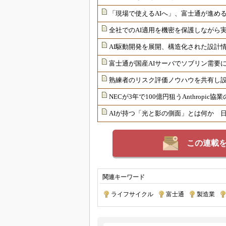
「現場で使えるAIへ」、富士通が進める
全社でのAI適用を機密を保護しながら
AI駆動開発を展開、構造化された設計
富士通が国産AIサーバでソブリン需要
熟練者のリスク評価ノウハウを共有し
NECが3年で100億円狙うAnthropi
AIが持つ「光と影の側面」とは何か 日
この連載
関連キーワード
ライフサイクル
|
富士通
|
製造業
|