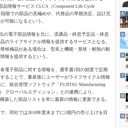
3Dプリンタ
産業オープンネット展
品情報サービス CLCA（Component Life Cycle
デジタルツインとCAE
。設計段階での部品の見極めや、代替品の早期決定、設計完
S＆OP
握が可能になるという。
インダストリー4.0
万点の電子部品情報を元に、流通品・終息予定品・終息
イノベーション
部品のライフサイクル情報を提供するサービスとなる。
製造業ビッグデータ
代替候補品がある場合は、型名と機能・形状・耐熱の観
メイドインジャパン
の情報を提供するという。
植物工場
各電子部品に対する情報を、通常週1回の頻度で定期
知財マネジメント
知することで、量産後にユーザーがライフサイクル情報
海外生産
管理ソフトウェア「FUJITSU Manufacturing
グローバル設計・開発
MIA（プレミア） グローバルエディション」との連携により、
ンで構築した部品リストを常に最新の情報に更新できる。
制御セキュリティ
新型コロナへの対応
で、同社では2018年度末までに2億円の売り上げを目