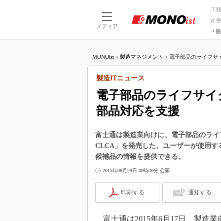
工
産
メディア
脱
つながる技術
AI×技術
MONOist
>
製造マネジメント
>
電子部品のライフサイ
つながる工場
AI×設備
つながるサービ
Physical
製造ITニュース
電子部品のライフサイ
部品対応を支援
富士通は製造業向けに、電子部品のライ
CLCA」を発売した。ユーザーが使用
候補品の情報を提供できる。
2015年06月29日 09時00分 公開
印刷する
通知する
富士通は2015年6月17日、製