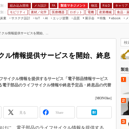
程別：
組み込み開発
メカ設計
製造マネジメント
物流
R＆D
キャリア
FA
業別：
モビリティ
素材／化学
医療機器
ロボット
電機
産業機械
食品・
炭素
サステナ設計
エッジ逆襲
品質
展示会
特集
メ
IoT
AI
ebook
伝承
組み込み開発
CEATEC
読者調査まとめ
編集後記
クル情報提供サービスを開始、...
JIMTOF
保全
メカ設計
つながるクルマ
組込み/エッジ コンピューティング
ス
 AI
製造マネジメント
5G
展＆IoT/5Gソリューション展
VR／AR
FA
クル情報提供サービスを開始、終息
IIFES
モビリティ
フィールドサービス
国際ロボット展
素材／化学
FPGA
製造
ジャパンモビリティショー
組み込み画像技術
フサイクル情報を提供するサービス「電子部品情報サービス
TECHNO-FRONTIER
する電子部品のライフサイクル情報や終息予定品・終息品の代替
組み込みモデリング
人テク展
Windows Embedded
[
MONOist
]
スマート工場EXPO
車載ソフト開発
EdgeTech+
見る
Share
ISO26262
日本ものづくりワールド
無償設計ツール
AUTOMOTIVE WORLD
造業向けに、電子部品のライフサイクル情報を提供する