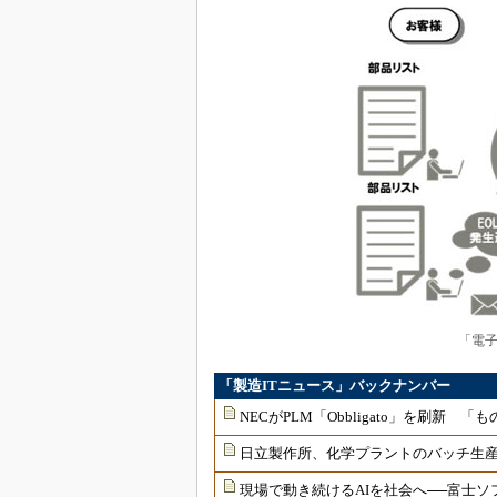
「電子
「製造ITニュース」バックナンバー
NECがPLM「Obbligato」を刷新
日立製作所、化学プラントのバッチ生産
現場で動き続けるAIを社会へ──富士ソ