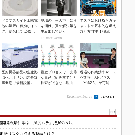
ペロブスカイト太陽電
現場の「生の声」に耳
テスラにおけるギガキ
池の量産に有効なイン
を傾け、真の解決策を
ャストの基本的な考え
ク、従来比で1.5倍の
生み出していく
方と方向性【前編】
性能向上
PR(dentsu Japan)
医療機器部品の生産拠
量産プロセスで、完璧
現場の作業効率やミス
点へ、オリンパス長野
な量産（組み立て）と
を改善 XRグラス
事業場で最新設備に機
検査ができない理由
「MiRZA」が可能に
能集約
するピッキングDX
の...
Recommended by
PR
器開発現場に学ぶ「温度ムラ」把握の方法
信断絶リスクも抑える製品とは？