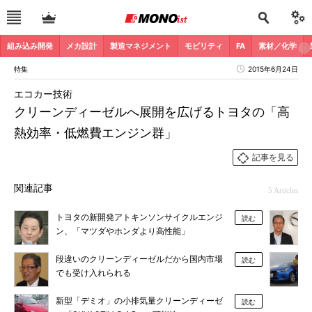
組み込み開発
メカ設計
製造マネジメント
モビリティ
FA
素材／化学
特集
2015年6月24日
エコカー技術
クリーンディーゼルへ展開を広げるトヨタの「高
熱効率・低燃費エンジン群」
記事を見る
関連記事
5 Articles
トヨタの新開発アトキンソンサイクルエンジ
読む
ン、「マツダやホンダより高性能」
段違いのクリーンディーゼルだから国内市場
読む
でも受け入れられる
新型「デミオ」の小排気量クリーンディーゼ
読む