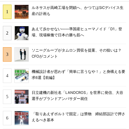
ルネサスが高崎工場を閉鎖へ、かつてはSiCデバイス生
産の計画も
あえて歩かせない――準国産ヒューマノイド「D1」登
場、現場稼働で日本の勝ち筋へ
ソニーグループがタムロン買収を提案、その狙いは？
CFOがコメント
機械設計者が思わず「簡単に言うなや！」と身構える要
求6選【前編】
日立建機の新社名「LANDCROS」を世界に発信、大谷
選手がブランドアンバサダー就任
「取りあえずボルトで固定」は禁物 締結部設計で押さ
えるべき基本