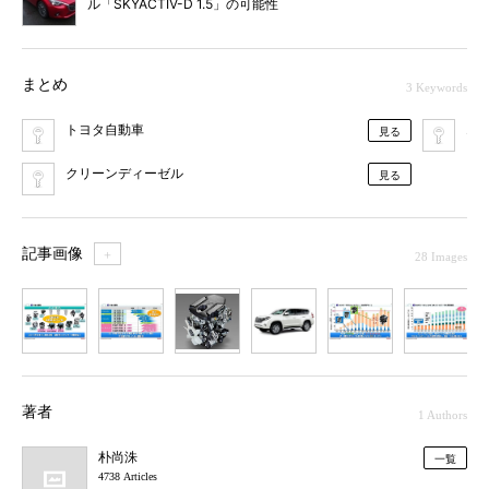
ル「SKYACTIV-D 1.5」の可能性
まとめ
3 Keywords
トヨタ自動車
エ
見る
クリーンディーゼル
見る
記事画像
＋
28 Images
1
2
3
4
5
6
7
著者
1 Authors
朴尚洙
一覧
4738 Articles