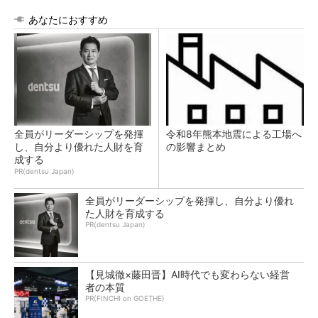
あなたにおすすめ
全員がリーダーシップを発揮
令和8年熊本地震による工場へ
し、自分より優れた人財を育
の影響まとめ
成する
PR(dentsu Japan)
全員がリーダーシップを発揮し、自分より優れ
た人財を育成する
PR(dentsu Japan)
【見城徹×藤田晋】AI時代でも変わらない経営
者の本質
PR(FINCHI on GOETHE)