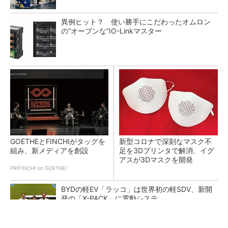
異例ヒット？ 使い勝手にこだわったオムロン
の“オープンな”IO-Linkマスター
GOETHEとFINCHIがタッグを
新型コロナで深刻なマスク不
組み、新メディアを創設
足を3Dプリンタで解消、イグ
アスが3Dマスクを開発
PR(FINCHI on GOETHE)
BYDの軽EV「ラッコ」は世界初の軽SDV、新開
発の「X-PACK」に電動システ...