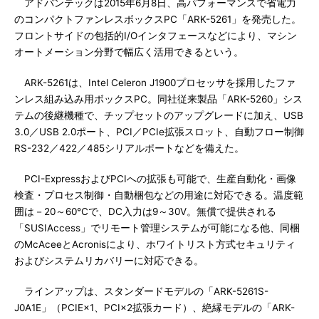
アドバンテックは2015年6月8日、高パフォーマンスで省電力
のコンパクトファンレスボックスPC「ARK-5261」を発売した。
フロントサイドの包括的I/Oインタフェースなどにより、マシン
オートメーション分野で幅広く活用できるという。
ARK-5261は、Intel Celeron J1900プロセッサを採用したファ
ンレス組み込み用ボックスPC。同社従来製品「ARK-5260」シス
テムの後継機種で、チップセットのアップグレードに加え、USB
3.0／USB 2.0ポート、PCI／PCIe拡張スロット、自動フロー制御
RS-232／422／485シリアルポートなどを備えた。
PCI-ExpressおよびPCIへの拡張も可能で、生産自動化・画像
検査・プロセス制御・自動梱包などの用途に対応できる。温度範
囲は－20～60℃で、DC入力は9～30V。無償で提供される
「SUSIAccess」でリモート管理システムが可能になる他、同梱
のMcAceeとAcronisにより、ホワイトリスト方式セキュリティ
およびシステムリカバリーに対応できる。
ラインアップは、スタンダードモデルの「ARK-5261S-
J0A1E」（PCIE×1、PCI×2拡張カード）、絶縁モデルの「ARK-