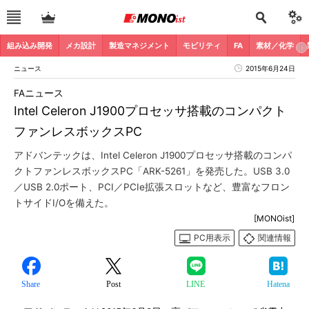
組み込み開発
メカ設計
製造マネジメント
モビリティ
FA
素材／化学
ニュース
2015年6月24日
FAニュース
Intel Celeron J1900プロセッサ搭載のコンパクト
ファンレスボックスPC
アドバンテックは、Intel Celeron J1900プロセッサ搭載のコンパ
クトファンレスボックスPC「ARK-5261」を発売した。USB 3.0
／USB 2.0ポート、PCI／PCIe拡張スロットなど、豊富なフロン
トサイドI/Oを備えた。
[MONOist]
PC用表示
関連情報
Share
Post
LINE
Hatena