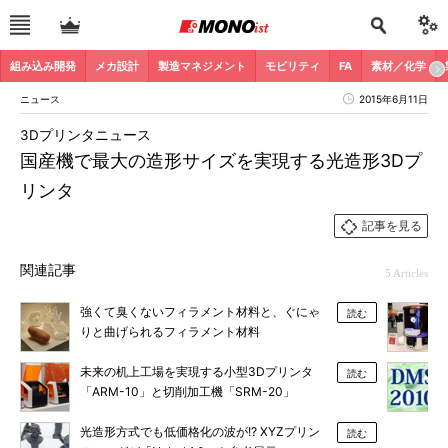
組み込み開発
メカ設計
製造マネジメント
モビリティ
FA
素材／化学
ニュース
2015年6月11日
3Dプリンタニュース
国産機で最大の造形サイズを実現する光造形3Dプ
リンタ
記事を見る
関連記事
5 Articles
強くて臭くないフィラメント材料と、ぐにゃ
読む
りと曲げられるフィラメント材料
未来の机上工場を実現する小型3Dプリンタ
読む
「ARM-10」と切削加工機「SRM-20」
光造形方式でも低価格化の波が!? XYZプリン
読む