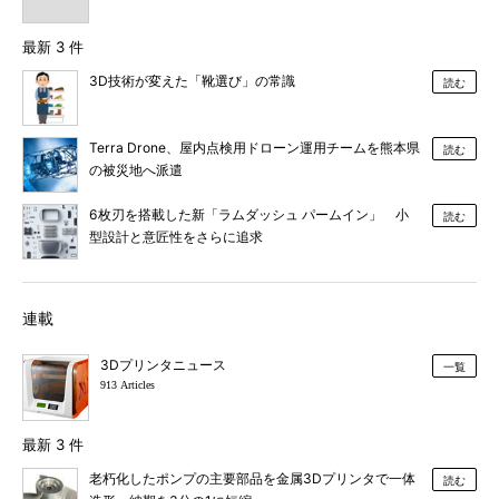
最新 3 件
3D技術が変えた「靴選び」の常識
読む
Terra Drone、屋内点検用ドローン運用チームを熊本県
読む
の被災地へ派遣
6枚刃を搭載した新「ラムダッシュ パームイン」 小
読む
型設計と意匠性をさらに追求
連載
3Dプリンタニュース
一覧
913 Articles
最新 3 件
老朽化したポンプの主要部品を金属3Dプリンタで一体
読む