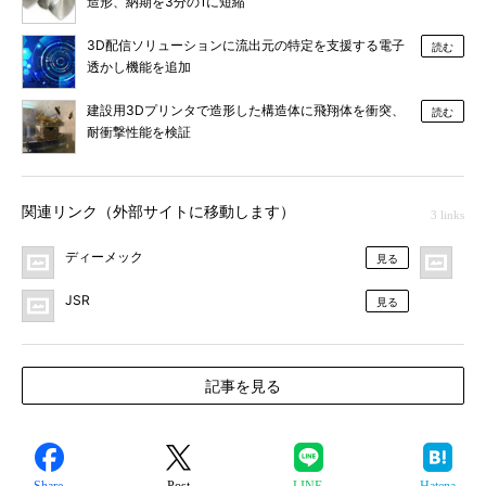
造形、納期を3分の1に短縮
3D配信ソリューションに流出元の特定を支援する電子
読む
透かし機能を追加
建設用3Dプリンタで造形した構造体に飛翔体を衝突、
読む
耐衝撃性能を検証
関連リンク（外部サイトに移動します）
3 links
ディーメック
ニ
見る
JSR
見る
記事を見る