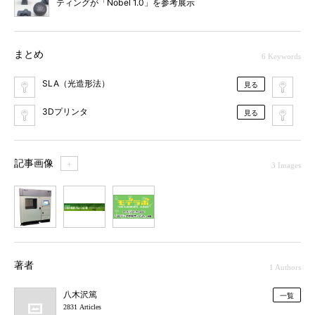
ティングが「Nobel 1.0」を参考展示
まとめ
6 Keywords
SLA（光造形法）
フ
見る
3Dプリンタ
も
見る
記事画像
＋
3 Images
1
2
3
著者
1 Authors
八木沢篤
一覧
2831 Articles