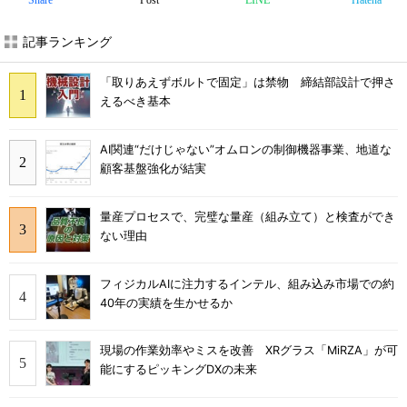
Share
Post
LINE
Hatena
記事ランキング
「取りあえずボルトで固定」は禁物 締結部設計で押さ
えるべき基本
AI関連“だけじゃない”オムロンの制御機器事業、地道な
顧客基盤強化が結実
量産プロセスで、完璧な量産（組み立て）と検査ができ
ない理由
フィジカルAIに注力するインテル、組み込み市場での約
40年の実績を生かせるか
現場の作業効率やミスを改善 XRグラス「MiRZA」が可
能にするピッキングDXの未来