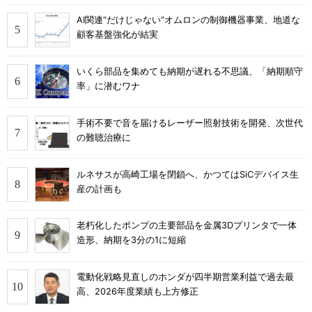
AI関連“だけじゃない”オムロンの制御機器事業、地道な
顧客基盤強化が結実
いくら部品を集めても納期が遅れる不思議、「納期順守
率」に潜むワナ
手術不要で音を届けるレーザー照射技術を開発、次世代
の難聴治療に
ルネサスが高崎工場を閉鎖へ、かつてはSiCデバイス生
産の計画も
老朽化したポンプの主要部品を金属3Dプリンタで一体
造形、納期を3分の1に短縮
電動化戦略見直しのホンダが四半期営業利益で過去最
高、2026年度業績も上方修正