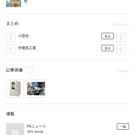
性
まとめ
5 Keywords
小型化
FA
見る
沖電気工業
工
見る
記事画像
＋
2 Images
1
2
連載
FAニュース
一覧
3016 Articles