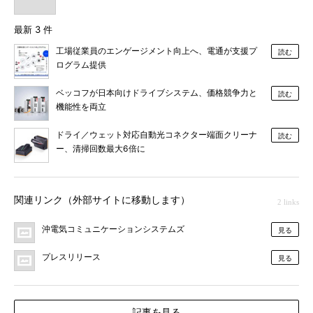
最新 3 件
工場従業員のエンゲージメント向上へ、電通が支援プ
読む
ログラム提供
ベッコフが日本向けドライブシステム、価格競争力と
読む
機能性を両立
ドライ／ウェット対応自動光コネクター端面クリーナ
読む
ー、清掃回数最大6倍に
関連リンク（外部サイトに移動します）
2 links
沖電気コミュニケーションシステムズ
見る
プレスリリース
見る
記事を見る