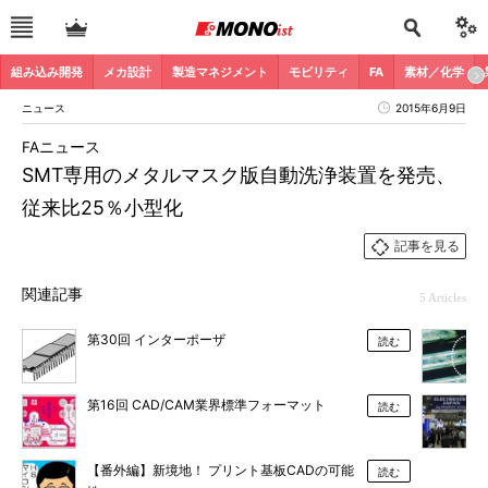
組み込み開発
メカ設計
製造マネジメント
モビリティ
FA
素材／化学
ニュース
2015年6月9日
FAニュース
SMT専用のメタルマスク版自動洗浄装置を発売、
従来比25％小型化
記事を見る
関連記事
5 Articles
第30回 インターポーザ
読む
第16回 CAD/CAM業界標準フォーマット
読む
【番外編】新境地！ プリント基板CADの可能
読む