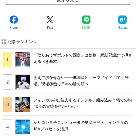
Share
Post
LINE
Hatena
記事ランキング
「取りあえずボルトで固定」は禁物 締結部設計で押さ
えるべき基本
あえて歩かせない――準国産ヒューマノイド「D1」登
場、現場稼働で日本の勝ち筋へ
フィジカルAIに注力するインテル、組み込み市場での約
40年の実績を生かせるか
シリコン量子コンピュータの量産開発へ、インテルの
18Aプロセスを活用