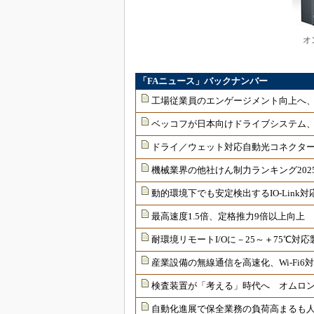
オ
「FAニュース」バックナンバー
工場従業員のエンゲージメント向上へ
ベッコフが日本向けドライブシステム
ドライ／ウェット対応自動光コネクター
機械業界の他社けん制力ランキング202
動的環境下でも安定検出するIO-Link
最高速度1.5倍、定格推力9倍以上向上
耐環境リモートI/Oに－25～＋75℃
産業設備の無線通信を高速化、Wi-Fi
検査装置が「考える」時代へ オムロンが
自動化進展で保全業務の負荷高まるも