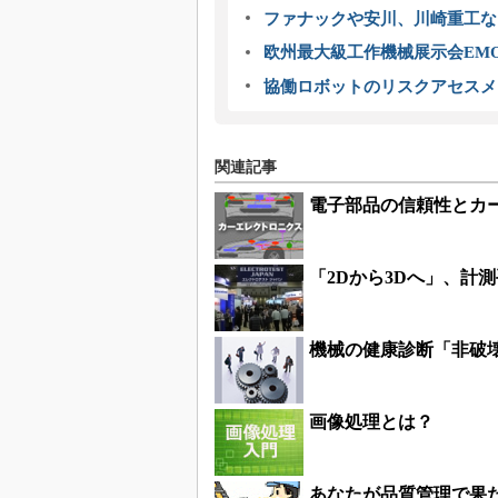
ファナックや安川、川崎重工な
欧州最大級工作機械展示会EMO
協働ロボットのリスクアセスメ
関連記事
電子部品の信頼性とカ
「2Dから3Dへ」、計
機械の健康診断「非破
画像処理とは？
あなたが品質管理で果