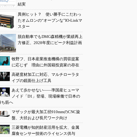
結実
異例ヒット？ 使い勝手にこだわっ
たオムロンの“オープンな”IO-Linkマ
スター
脱自動車でもDMG森精機が業績再上
方修正、2028年度にピーク利益計画
牧野フ、日本産業推進機構の買収提案
に応じず 理由に外国籍投資家の存在
高硬度材加工に対応、マルチローラタ
イプの鏡面仕上げ工具
あえて歩かせない――準国産ヒューマ
ノイド「D1」登場、現場稼働で日本の
勝ち筋へ
マザックが最大加工径910mmのCNC旋
盤、大径および長尺ワーク向け
三菱電機が知的財産活用を拡大、金属
腐食センサー技術のライセンス供与