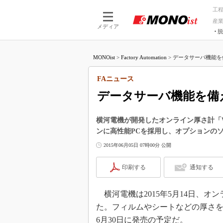
工
産
メディア
脱
つながる技術
AI×技術
MONOist
>
Factory Automation
>
データサーバ機能を
つながる工場
AI×設備
つながるサービ
Physical
FAニュース
データサーバ機能を備
横河電機が開発したオンライン厚さ計「W
ンに高性能PCを採用し、オプションの
2015年06月05日 07時00分 公開
印刷する
通知する
横河電機は2015年5月14日、オン
た。フィルムやシートなどの厚さ
6月30日に発売の予定だ。