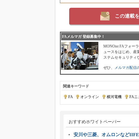
この連載
FAメルマガ 登録募集中！
MONOist FAフ
ュースをはじめ、産業
ステムセキュリティ
ぜひ、
メルマガ配信
関連キーワード
FA
|
オンライン
|
横河電機
|
FA
おすすめホワイトペーパー
安川や三菱、オムロンなどIIFE