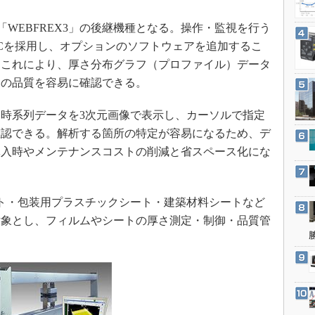
3Dプリンタ
産業オープンネット展
デジタルツインとCAE
計「WEBFREX3」の後継機種となる。操作・監視を行う
Cを採用し、オプションのソフトウェアを追加するこ
S＆OP
。これにより、厚さ分布グラフ（プロファイル）データ
インダストリー4.0
品の品質を容易に確認できる。
イノベーション
製造業ビッグデータ
時系列データを3次元画像で表示し、カーソルで指定
確認できる。解析する箇所の特定が容易になるため、デ
メイドインジャパン
導入時やメンテナンスコストの削減と省スペース化にな
植物工場
知財マネジメント
海外生産
ト・包装用プラスチックシート・建築材料シートなど
対象とし、フィルムやシートの厚さ測定・制御・品質管
グローバル設計・開発
制御セキュリティ
新型コロナへの対応