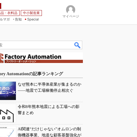
薬品・衣料品
中小製造業
マイページ
ルマガ
告知
Special
tory Automationの記事ランキング
なぜ熊本に半導体産業が集まるのか
――地震で工場稼働停止相次ぐ
令和8年熊本地震による工場への影
響まとめ
AI関連“だけじゃない”オムロンの制
御機器事業、地道な顧客基盤強化が