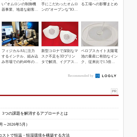
い”オムロンの制御機
手にこだわったオムロ
る工場への影響まとめ
器事業、地道な顧客基
ンの“オープンな”IO-L
盤強化が結実
inkマスター
フィジカルAIに注力
新型コロナで深刻なマ
ペロブスカイト太陽電
するインテル、組み込
スク不足を3Dプリン
池の量産に有効なイン
み市場での約40年の実
タで解消、イグアスが
ク、従来比で1.5倍の
績を生かせるか
3Dマスクを開発
性能向上
Recommended by
PR
」
 3つの課題を解消するアプローチとは
～2026年5月）
コストで恒温・恒湿環境を構築する方法