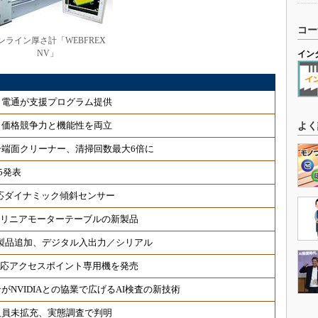
コー
ンライン厚さ計「WEBFREX
NV」
イン
、電通が支援プログラム提供
、価格競争力と機能性を両立
よく
端面クリーナー、清掃回数最大6倍に
5発表
対応ダイナミック傾斜センサー
 リニアモーターテーブルの新製品
対応製品追加、デジタル入出力／シリアル
6対応アクセスポイント専用機を発売
NVIDIAとの協業で広げるAI検査の新技術
人員未拡充、実態調査で判明