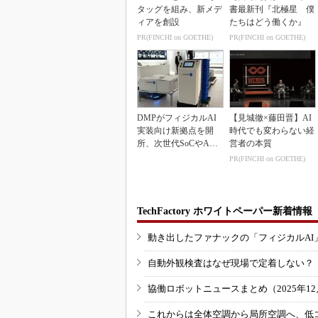
タッグを組み、新メデ
書最新刊『北極星 僕
ィアを創設
たちはどう働くか』
PR(FINCHI on GOETHE)
PR(FINCHI on GOETHE)
DMPがフィジカルAI
【見城徹×藤田晋】AI
実装向け新拠点を開
時代でも変わらない経
所、次世代SoCやAM
営者の本質
Rデモを披露
PR(FINCHI on GOETHE)
TechFactory ホワイトペーパー新着情報
動き出したファナックの「フィジカルAI
自動外観検査はなぜ現場で定着しない？
協働ロボットニュースまとめ（2025年12月
これからは全体空調から局所空調へ、低