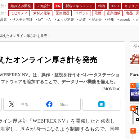
程別：
組み込み開発
メカ設計
製造マネジメント
物流
R＆D
キャリア
FA
業別：
モビリティ
素材／化学
医療機器
ロボット
電機
産業機械
食品・
炭素
サステナ設計
エッジ逆襲
品質
展示会
特集
メ
IoT
AI
ebook
伝承
組み込み開発
CEATEC
読者調査まとめ
編集後記
備えたオンライン厚さ計を発売：...
JIMTOF
保全
メカ設計
つながるクルマ
組込み/エッジ コンピューティング
ス
 AI
製造マネジメント
5G
展＆IoT/5Gソリューション展
VR／AR
FA
えたオンライン厚さ計を発売
IIFES
モビリティ
フィールドサービス
国際ロボット展
素材／化学
FPGA
EBFREX NV」は、操作・監視を行うオペレータステーショ
Fac
ジャパンモビリティショー
ソフトウェアを追加することで、データサーバ機能を備えた。
組み込み画像技術
TECHNO-FRONTIER
[
MONOist
]
組み込みモデリング
人テク展
Windows Embedded
見る
Share
スマート工場EXPO
車載ソフト開発
EdgeTech+
ライン厚さ計「WEBFREX NV」を開発したと発表し
ISO26262
日本ものづくりワールド
を測定し、厚さが均一になるよう制御するもので、同年
無償設計ツール
AUTOMOTIVE WORLD