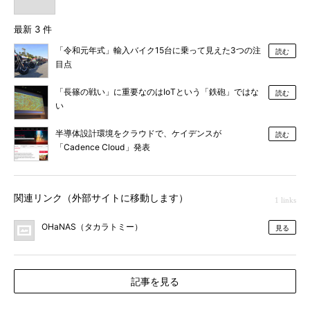
最新 3 件
「令和元年式」輸入バイク15台に乗って見えた3つの注
読む
目点
「長篠の戦い」に重要なのはIoTという「鉄砲」ではな
読む
い
半導体設計環境をクラウドで、ケイデンスが
読む
「Cadence Cloud」発表
関連リンク（外部サイトに移動します）
1 links
OHaNAS（タカラトミー）
見る
記事を見る