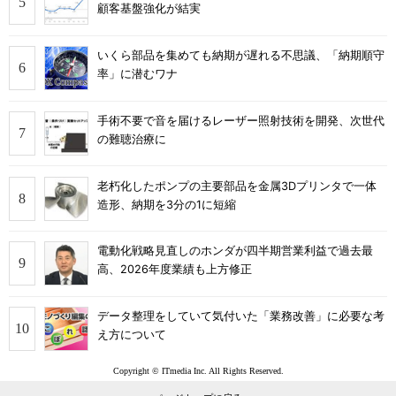
顧客基盤強化が結実
いくら部品を集めても納期が遅れる不思議、「納期順守
率」に潜むワナ
手術不要で音を届けるレーザー照射技術を開発、次世代
の難聴治療に
老朽化したポンプの主要部品を金属3Dプリンタで一体
造形、納期を3分の1に短縮
電動化戦略見直しのホンダが四半期営業利益で過去最
高、2026年度業績も上方修正
データ整理をしていて気付いた「業務改善」に必要な考
え方について
Copyright © ITmedia Inc. All Rights Reserved.