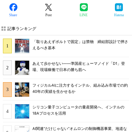
Share
Post
LINE
Hatena
記事ランキング
「取りあえずボルトで固定」は禁物 締結部設計で押さ
えるべき基本
あえて歩かせない――準国産ヒューマノイド「D1」登
場、現場稼働で日本の勝ち筋へ
フィジカルAIに注力するインテル、組み込み市場での約
40年の実績を生かせるか
シリコン量子コンピュータの量産開発へ、インテルの
18Aプロセスを活用
AI関連“だけじゃない”オムロンの制御機器事業、地道な