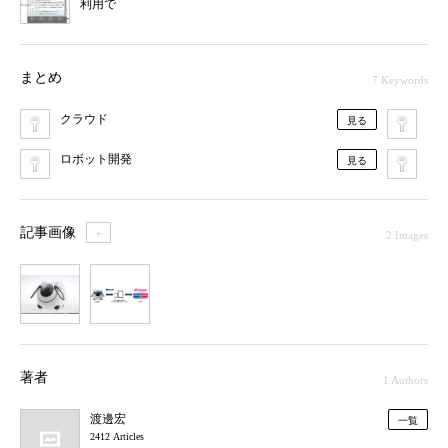
利用で
まとめ
7 Keywords
クラウド
NT
見る
ロボット開発
タ
見る
記事画像
＋
2 Images
1
2
著者
1 Authors
渡邊宏
一覧
2412 Articles