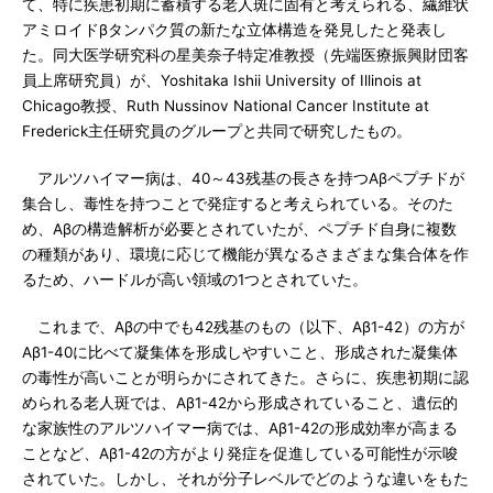
て、特に疾患初期に蓄積する老人斑に固有と考えられる、繊維状
アミロイドβタンパク質の新たな立体構造を発見したと発表し
た。同大医学研究科の星美奈子特定准教授（先端医療振興財団客
員上席研究員）が、Yoshitaka Ishii University of Illinois at
Chicago教授、Ruth Nussinov National Cancer Institute at
Frederick主任研究員のグループと共同で研究したもの。
アルツハイマー病は、40～43残基の長さを持つAβペプチドが
集合し、毒性を持つことで発症すると考えられている。そのた
め、Aβの構造解析が必要とされていたが、ペプチド自身に複数
の種類があり、環境に応じて機能が異なるさまざまな集合体を作
るため、ハードルが高い領域の1つとされていた。
これまで、Aβの中でも42残基のもの（以下、Aβ1-42）の方が
Aβ1-40に比べて凝集体を形成しやすいこと、形成された凝集体
の毒性が高いことが明らかにされてきた。さらに、疾患初期に認
められる老人斑では、Aβ1-42から形成されていること、遺伝的
な家族性のアルツハイマー病では、Aβ1-42の形成効率が高まる
ことなど、Aβ1-42の方がより発症を促進している可能性が示唆
されていた。しかし、それが分子レベルでどのような違いをもた