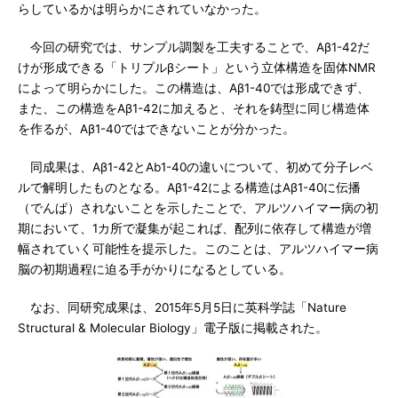
らしているかは明らかにされていなかった。
今回の研究では、サンプル調製を工夫することで、Aβ1-42だ
けが形成できる「トリプルβシート」という立体構造を固体NMR
によって明らかにした。この構造は、Aβ1-40では形成できず、
また、この構造をAβ1-42に加えると、それを鋳型に同じ構造体
を作るが、Aβ1-40ではできないことが分かった。
同成果は、Aβ1-42とAb1-40の違いについて、初めて分子レベ
ルで解明したものとなる。Aβ1-42による構造はAβ1-40に伝播
（でんぱ）されないことを示したことで、アルツハイマー病の初
期において、1カ所で凝集が起これば、配列に依存して構造が増
幅されていく可能性を提示した。このことは、アルツハイマー病
脳の初期過程に迫る手がかりになるとしている。
なお、同研究成果は、2015年5月5日に英科学誌「Nature
Structural & Molecular Biology」電子版に掲載された。