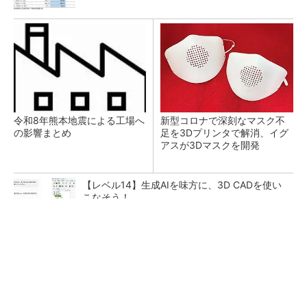
令和8年熊本地震による工場へ
新型コロナで深刻なマスク不
の影響まとめ
足を3Dプリンタで解消、イグ
アスが3Dマスクを開発
【レベル14】生成AIを味方に、3D CADを使い
こなそう！
シェア別荘「COCO VILLA Owners」3選
PR(COCO VILLA on GOETHE)