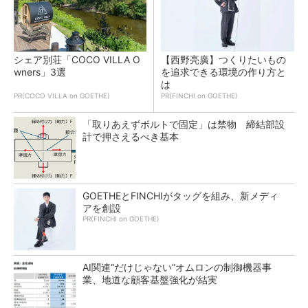
シェア別荘「COCO VILLA O
【西野亮廣】つくりたいもの
wners」3選
を追求できる環境の作り方と
は
PR(COCO VILLA on GOETHE)
PR(FINCHI on GOETHE)
「取りあえずボルトで固定」は禁物 締結部設
計で押さえるべき基本
GOETHEとFINCHIがタッグを組み、新メディ
アを創設
PR(FINCHI on GOETHE)
AI関連“だけじゃない”オムロンの制御機器事
業、地道な顧客基盤強化が結実