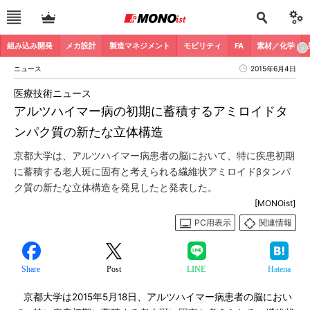
組み込み開発
メカ設計
製造マネジメント
モビリティ
FA
素材／化学
ニュース
2015年6月4日
医療技術ニュース
アルツハイマー病の初期に蓄積するアミロイドタ
ンパク質の新たな立体構造
京都大学は、アルツハイマー病患者の脳において、特に疾患初期
に蓄積する老人斑に固有と考えられる繊維状アミロイドβタンパ
ク質の新たな立体構造を発見したと発表した。
[MONOist]
PC用表示
関連情報
Share
Post
LINE
Hatena
京都大学は2015年5月18日、アルツハイマー病患者の脳におい