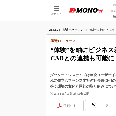
工
産
メディア
脱
つながる技術
AI×技術
MONOist
>
製造マネジメント
>
“体験”を軸にビジネ
つながる工場
AI×設備
つながるサービ
Physical
製造ITニュース
“体験”を軸にビジネ
CADとの連携も可能に
ダッソー・システムズは年次ユーザーイベント「
れに先立ちフランス本社の社長兼CEO
巻く環境の変化と同社の取り組みについ
2015年06月03日 05時00分 公開
印刷する
見る