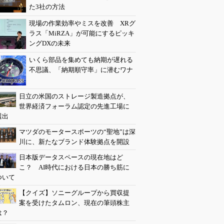
た3社の方法
現場の作業効率やミスを改善 XRグ
ラス「MiRZA」が可能にするピッキ
ングDXの未来
いくら部品を集めても納期が遅れる
不思議、「納期順守率」に潜むワナ
日立の米国のストレージ製造拠点が、
世界経済フォーラム認定の先進工場に
選出
マツダのモータースポーツの“聖地”は深
川に、新たなブランド体験拠点を開設
日本版データスペースの現在地はど
こ？ AI時代における日本の勝ち筋に
ついて
【クイズ】ソニーグループから買収提
案を受けたタムロン、現在の筆頭株主
は？