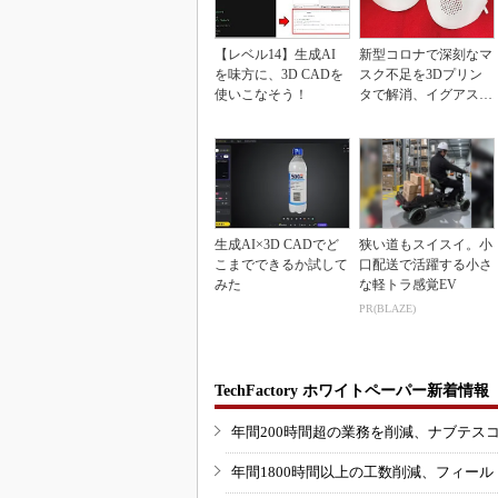
【レベル14】生成AI
新型コロナで深刻なマ
を味方に、3D CADを
スク不足を3Dプリン
使いこなそう！
タで解消、イグアスが
3Dマスクを開発
生成AI×3D CADでど
狭い道もスイスイ。小
こまでできるか試して
口配送で活躍する小さ
みた
な軽トラ感覚EV
PR(BLAZE)
TechFactory ホワイトペーパー新着情報
年間200時間超の業務を削減、ナブテス
年間1800時間以上の工数削減、フィー