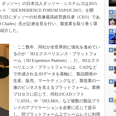
3Dプリンタ
s（以下、ダッソー）の日本法人ダッソー・システムズは2015
産業オープンネット展
デジタルツインとCAE
DEXPERIENCE FORUM JAPAN 2015」を開
6月2日にダッソーの社長兼最高経営責任者（CEO）であ
S＆OP
d Charles）氏が記者会見を行い、製造業を取り巻く環
インダストリー4.0
て紹介した。
イノベーション
製造業ビッグデータ
ここ数年、同社が全世界的に強化を進めてい
メイドインジャパン
るのが「3Dエクスペリエンス・プラットフォ
植物工場
ーム（3D Experience Platform）」だ。3Dエクス
知財マネジメント
ぺリエンス・プラットフォームは、CADなど
で作成される3Dデータを基軸に、製品開発や
海外生産
生産、販売、マーケティングなど、製造業の一
グローバル設計・開発
連のビジネスを支えるプラットフォーム。業務
制御セキュリティ
プロセスに応じて、同社のCADソフト
新型コロナへの対応
「CATIA」や「DELMIA」など複数の製品ブラ
ンドのアプリケーションを必要に応じて提示
し、同プラットフォーム上でシームレスに利用