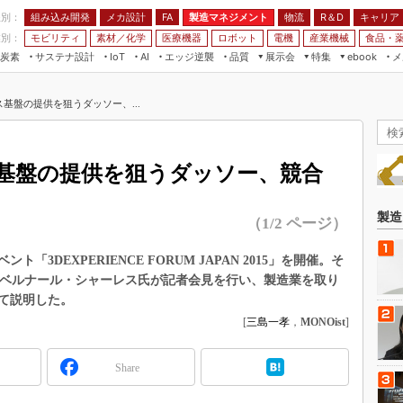
程別：
組み込み開発
メカ設計
製造マネジメント
物流
R＆D
キャリア
FA
業別：
モビリティ
素材／化学
医療機器
ロボット
電機
産業機械
食品・
炭素
サステナ設計
エッジ逆襲
品質
展示会
特集
メ
IoT
AI
ebook
伝承
組み込み開発
CEATEC
読者調査まとめ
編集後記
ス基盤の提供を狙うダッソー、...
JIMTOF
保全
メカ設計
つながるクルマ
組込み/エッジ コンピューティング
ス
 AI
製造マネジメント
5G
展＆IoT/5Gソリューション展
VR／AR
FA
ス基盤の提供を狙うダッソー、競合
IIFES
モビリティ
フィールドサービス
国際ロボット展
素材／化学
FPGA
製造
（1/2 ページ）
ジャパンモビリティショー
組み込み画像技術
TECHNO-FRONTIER
3DEXPERIENCE FORUM JAPAN 2015」を開催。そ
組み込みモデリング
のベルナール・シャーレス氏が記者会見を行い、製造業を取り
人テク展
Windows Embedded
て説明した。
スマート工場EXPO
[
三島一孝
，
MONOist
]
車載ソフト開発
EdgeTech+
ISO26262
日本ものづくりワールド
Share
無償設計ツール
AUTOMOTIVE WORLD