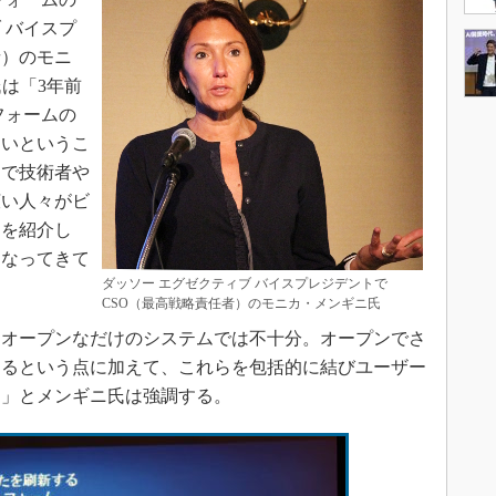
 バイスプ
者）のモニ
）氏は「3年前
フォームの
たいというこ
中で技術者や
広い人々がビ
とを紹介し
となってきて
ダッソー エグゼクティブ バイスプレジデントで
CSO（最高戦略責任者）のモニカ・メンギニ氏
オープンなだけのシステムでは不十分。オープンでさ
きるという点に加えて、これらを包括的に結びユーザー
る」とメンギニ氏は強調する。