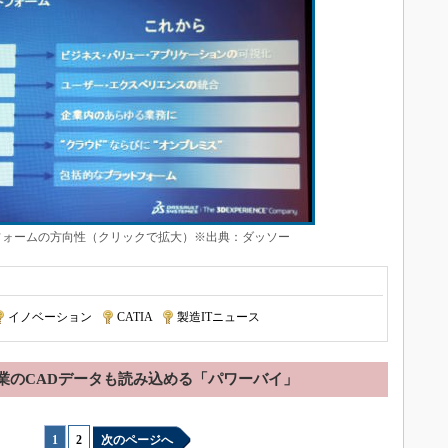
フォームの方向性（クリックで拡大）※出典：ダッソー
イノベーション
|
CATIA
|
製造ITニュース
業のCADデータも読み込める「パワーバイ」
1
|
2
次のページへ