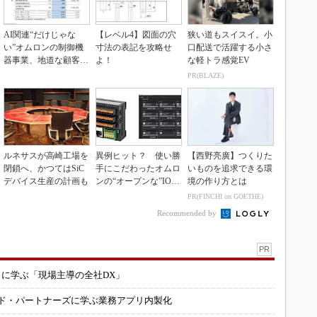
AI関連“だけじゃな
【レベル4】図面の穴
狭い道もスイスイ。小
い”オムロンの制御機
寸法の表記を攻略せ
口配送で活躍する小さ
器事業、地道な顧客基
よ！
な軽トラ感覚EV
盤強化が結実
PR(BLAZE)
ルネサスが高崎工場を
異例ヒット？ 使い勝
【西野亮廣】つくりた
閉鎖へ、かつてはSiC
手にこだわったオムロ
いものを追求できる環
デバイス生産の計画も
ンの“オープンな”IO-L
境の作り方とは
inkマスター
PR(FINCHI on GOETHE)
Recommended by
PR
コに学ぶ「現場主導の全社DX」
ルド・パートナーズに学ぶ業務アプリ内製化