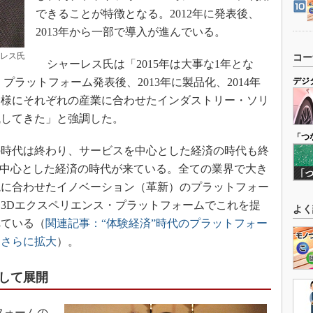
できることが特徴となる。2012年に発表後、
2013年から一部で導入が進んでいる。
ーレス氏
コー
シャーレス氏は「2015年は大事な1年とな
・プラットフォーム発表後、2013年に製品化、2014年
デジ
同様にそれぞれの産業に合わせたインダストリー・ソリ
残してきた」と強調した。
「つ
時代は終わり、サービスを中心とした経済の時代も終
を中心とした経済の時代が来ている。全ての業界で大き
境に合わせたイノベーション（革新）のプラットフォー
3Dエクスペリエンス・プラットフォームでこれを提
よく
べている（
関連記事：“体験経済”時代のプラットフォー
をさらに拡大
）。
として展開
フォームの