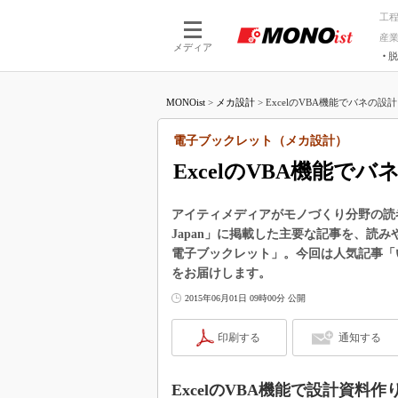
工
産
メディア
脱
つながる技術
AI×技術
MONOist
>
メカ設計
>
ExcelのVBA機能でバネの設
つながる工場
AI×設備
つながるサービ
Physical
電子ブックレット（メカ設計）
ExcelのVBA機能
アイティメディアがモノづくり分野の読者向けに
Japan」に掲載した主要な記事を、読
電子ブックレット」。今回は人気記事「いつ
をお届けします。
2015年06月01日 09時00分 公開
印刷する
通知する
ExcelのVBA機能で設計資料