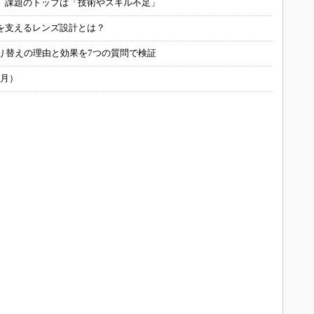
用 課題のトップは「技術やスキル不足」
を支えるレンズ設計とは？
り替えの理由と効果を7つの質問で検証
6月）