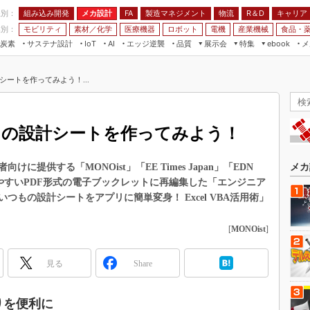
程別：
組み込み開発
メカ設計
製造マネジメント
物流
R＆D
キャリア
FA
業別：
モビリティ
素材／化学
医療機器
ロボット
電機
産業機械
食品・
炭素
サステナ設計
エッジ逆襲
品質
展示会
特集
メ
IoT
AI
ebook
伝承
組み込み開発
CEATEC
読者調査まとめ
編集後記
計シートを作ってみよう！...
JIMTOF
保全
メカ設計
つながるクルマ
組込み/エッジ コンピューティング
ス
 AI
製造マネジメント
5G
展＆IoT/5Gソリューション展
VR／AR
FA
でバネの設計シートを作ってみよう！
IIFES
モビリティ
フィールドサービス
国際ロボット展
素材／化学
FPGA
提供する「MONOist」「EE Times Japan」「EDN
メカ
ジャパンモビリティショー
みやすいPDF形式の電子ブックレットに再編集した「エンジニア
組み込み画像技術
TECHNO-FRONTIER
もの設計シートをアプリに簡単変身！ Excel VBA活用術」
組み込みモデリング
人テク展
[
MONOist
]
Windows Embedded
スマート工場EXPO
車載ソフト開発
EdgeTech+
見る
Share
ISO26262
日本ものづくりワールド
無償設計ツール
作りを便利に
AUTOMOTIVE WORLD