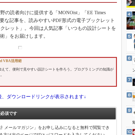
3Dプリンタ
産業オープンネット展
デジタルツインとCAE
者向けに提供する「MONOist」「EE Times
載した主要な記事を、読みやすいPDF形式の電子ブックレット
S＆OP
ックレット」。今回は人気記事「いつもの設計シートを
インダストリー4.0
活用術」をお届けします。
イノベーション
製造業ビッグデータ
メイドインジャパン
l VBA活用術
植物工場
と手間加えて、便利で見やすい設計シートを作ろう。プログラミングの知識が
夫。
知財マネジメント
海外生産
グローバル設計・開発
後、ダウンロードリンクが表示されます↓
制御セキュリティ
必須です
新型コロナへの対応
計 メールマガジン」をお申し込みになると無料で閲覧でき
る方は次のページでIDとパスワードを入力してください。