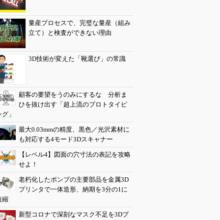
量産プロセスで、完璧な量産（組み
立て）と検査ができない理由
3D技術が変えた「靴選び」の常識
顧客の要望をうのみにするな 分析ま
ひを抜け出す「超上流のプロトタイピ
ング」
最大0.03mmの精度、黒色／光沢素材に
も対応する4モード3Dスキャナー
【レベル4】図面の穴寸法の表記を攻略
せよ！
老朽化したポンプの主要部品を金属3D
プリンタで一体造形、納期を3分の1に
短縮
新型コロナで深刻なマスク不足を3Dプ