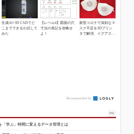
生成AI×3D CADでど
【レベル4】図面の穴
新型コロナで深刻なマ
こまでできるか試して
寸法の表記を攻略せ
スク不足を3Dプリン
みた
よ！
タで解消、イグアスが
3Dマスクを開発
Recommended by
PR
を「学ぶ」時間に変えるデータ管理とは