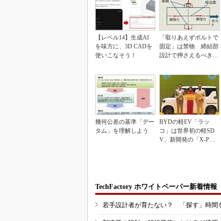
【レベル14】生成AI
「取りあえずボルトで
を味方に、3D CADを
固定」は禁物 締結部
使いこなそう！
設計で押さえるべき基
本
幾何公差の基準「デー
BYDの軽EV「ラッ
タム」を理解しよう
コ」は世界初の軽SD
V、新開発の「X-PAC
K」に電動システ...
TechFactory ホワイトペーパー新着情報
若手設計者が育たない？ 「探す」時間