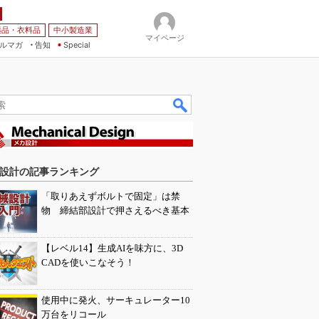
薬品・衣料品
中小製造業
マイページ
ルマガ
告知
Special
設計の記事ランキング
「取りあえずボルトで固定」は禁
物 締結部設計で押さえるべき基本
【レベル14】生成AIを味方に、3D
CADを使いこなそう！
使用中に発火、サーキュレーター10
万台をリコール