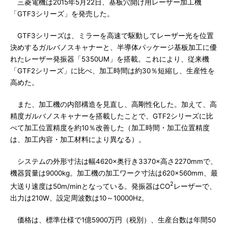
三菱電機は2015年5月22日、基板穴開け用レーザー加工機
「GTF3シリーズ」を発売した。
GTF3シリーズは、ミラーを高速で駆動してレーザー光を位置
決めするガルバノスキャナーと、半導体パッケージ基板加工に優
れたレーザー発振器「5350UM」を搭載。これにより、従来機
「GTF2シリーズ」に比べ、加工時間は約30％短縮し、生産性を
高めた。
また、加工機の内部構造を見直し、高剛性化した。加えて、高
精度ガルバノスキャナーを搭載したことで、GTF2シリーズに比
べて加工位置精度を約10％改善した（加工時間・加工位置精度
は、加工内容・加工材料により異なる）。
システムの外形寸法は幅4620×奥行き3370×高さ2270mmで、
機器質量は9000kg。加工機の加工ワーク寸法は620×560mm、最
2
大送り速度は50m/minとなっている。発振器はCO
レーザーで、
出力は210W、設定周波数は10～10000Hz。
価格は、標準仕様で1億5900万円（税別）、生産台数は年間50