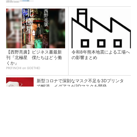
【西野亮廣】ビジネス書最新
令和8年熊本地震による工場へ
刊『北極星 僕たちはどう働
の影響まとめ
くか』
PR(FINCHI on GOETHE)
新型コロナで深刻なマスク不足を3Dプリンタ
で解消、イグアスが3Dマスクを開発
【レベル14】生成AIを味方に、3D CADを使い
こなそう！