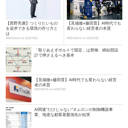
【西野亮廣】つくりたいもの
【見城徹×藤田晋】AI時代でも
を追求できる環境の作り方と
変わらない経営者の本質
は
PR(FINCHI on GOETHE)
PR(FINCHI on GOETHE)
「取りあえずボルトで固定」は禁物 締結部設
計で押さえるべき基本
【見城徹×藤田晋】AI時代でも変わらない経営
者の本質
PR(FINCHI on GOETHE)
AI関連“だけじゃない”オムロンの制御機器事
業、地道な顧客基盤強化が結実