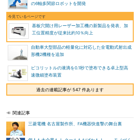
の6軸多関節ロボットを開発
基板穴開け用レーザー加工機の新製品を発表、加
工位置精度が従来比約10％向上
自動車大型部品の軽量化に対応した全電動式射出成
形機2機種を追加
ピコリットルの液滴を0.1秒で塗布できる卓上型高
速微細塗布装置
過去の連載記事が 547 件あります
関連記事
三菱電機 名古屋製作所、FA機器快進撃の舞台裏
個人も大企業も！ クールもおばかも！ ――モノづく