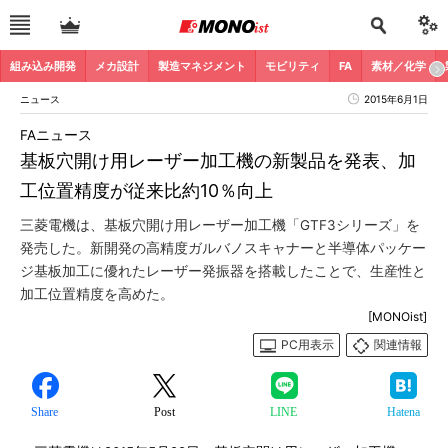
組み込み開発
メカ設計
製造マネジメント
モビリティ
FA
素材／化学
ニュース
2015年6月1日
FAニュース
基板穴開け用レーザー加工機の新製品を発表、加
工位置精度が従来比約10％向上
三菱電機は、基板穴開け用レーザー加工機「GTF3シリーズ」を
発売した。新開発の高精度ガルバノスキャナーと半導体パッケー
ジ基板加工に優れたレーザー発振器を搭載したことで、生産性と
加工位置精度を高めた。
[MONOist]
PC用表示
関連情報
Share
Post
LINE
Hatena