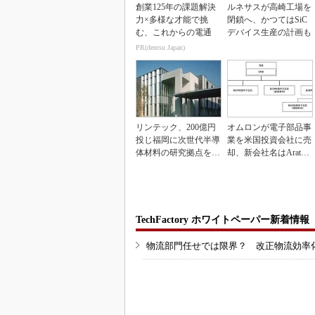
創業125年の課題解決
ルネサスが高崎工場を
力×多様な才能で挑
閉鎖へ、かつてはSiC
む、これからの電通
デバイス生産の計画も
PR(dentsu Japan)
リンテック、200億円
オムロンが電子部品事
投じ福岡に次世代半導
業を米国投資会社に売
体材料の研究拠点を開
却、新会社名はAratas
設
に
TechFactory ホワイトペーパー新着情報
物流部門任せでは限界？ 改正物流効率