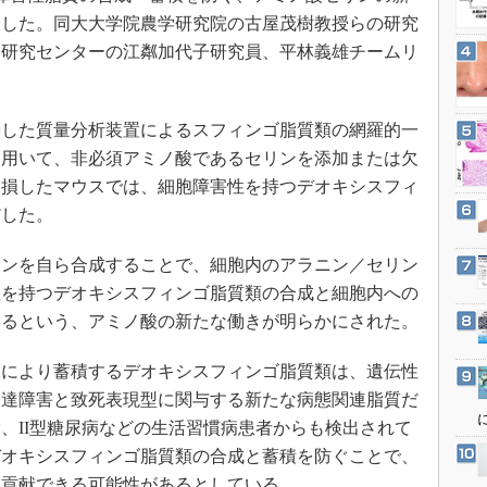
3Dプリンタ
産業オープンネット展
表した。同大大学院農学研究院の古屋茂樹教授らの研究
デジタルツインとCAE
合研究センターの江粼加代子研究員、平林義雄チームリ
S＆OP
インダストリー4.0
した質量分析装置によるスフィンゴ脂質類の網羅的一
イノベーション
を用いて、非必須アミノ酸であるセリンを添加または欠
製造業ビッグデータ
欠損したマウスでは、細胞障害性を持つデオキシスフィ
メイドインジャパン
だした。
植物工場
ンを自ら合成することで、細胞内のアラニン／セリン
知財マネジメント
性を持つデオキシスフィンゴ脂質類の合成と細胞内への
海外生産
するという、アミノ酸の新たな働きが明らかにされた。
グローバル設計・開発
により蓄積するデオキシスフィンゴ脂質類は、遺伝性
制御セキュリティ
発達障害と致死表現型に関与する新たな病態関連脂質だ
新型コロナへの対応
、II型糖尿病などの生活習慣病患者からも検出されて
デオキシスフィンゴ脂質類の合成と蓄積を防ぐことで、
に貢献できる可能性があるとしている。