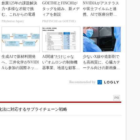
創業125年の課題解決
GOETHEとFINCHIが
NVIDIAがアステラス
力×多様な才能で挑
タッグを組み、新メデ
や富士フイルムと連
む、これからの電通
ィアを創設
携、AIで医療分野支
援へ
PR(dentsu Japan)
PR(FINCHI on GOETHE)
生成AIで新材料開発
AI関連“だけじゃな
少ないX線や造影剤で
へ、三井化学がNVIDI
い”オムロンの制御機
も高画質に、心臓カテ
Aら参加の国際ネット
器事業、地道な顧客基
ーテル向けの新画像技
ワークに参画
盤強化が結実
術
Recommended by
PR
化法に対応するサプライチェーン戦略