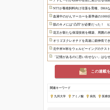
アトピーのかゆみや症状に差が出る理由
NTTが養殖飼料向け珪藻を育種、DHAな
血液中のがんマーカーを基準値の1000
肌のキメには“凸凹”が必要だった！ 
花王が新たな保湿技術を構築、周囲の
オリゴヌクレオチドを高速に鎖伸長で
北中米W杯をウェルビーイングのテス
「記憶があるのに思い出せない」はな
この連載
関連キーワード
九州大学
|
アミノ酸
|
病気
|
医療