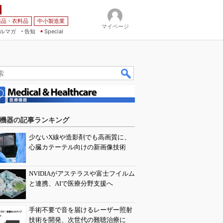
薬品・衣料品
中小製造業
マイページ
ルマガ
告知
Special
機器の記事ランキング
少ないX線や造影剤でも高画質に、
心臓カテーテル向けの新画像技術
NVIDIAがアステラスや富士フイルム
と連携、AIで医療分野支援へ
手術不要で音を届けるレーザー照射
技術を開発、次世代の難聴治療に