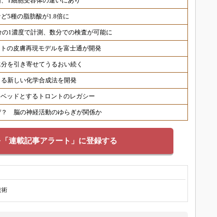
、T細胞受容体の違いにあり
ど5種の脂肪酸が1.8倍に
分の1濃度で計測、数分での検査が可能に
ヒトの皮膚再現モデルを富士通が開発
水分を引き寄せてうるおい続く
きる新しい化学合成法を開発
トベッドとするトロントのレガシー
ぜ？ 脳の神経活動のゆらぎが関係か
を「連載記事アラート」に登録する
技術