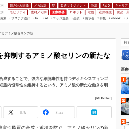
程別：
組み込み開発
メカ設計
製造マネジメント
物流
R＆D
キャリア
FA
業別：
モビリティ
素材／化学
医療機器
ロボット
電機
産業機械
食品・
炭素
サステナ設計
エッジ逆襲
品質
展示会
特集
メ
IoT
AI
ebook
伝承
組み込み開発
CEATEC
読者調査まとめ
編集後記
るアミノ酸セリンの新...
JIMTOF
保全
メカ設計
つながるクルマ
組込み/エッジ コンピューティング
ス
 AI
製造マネジメント
5G
展＆IoT/5Gソリューション展
VR／AR
FA
を抑制するアミノ酸セリンの新たな
IIFES
モビリティ
フィールドサービス
国際ロボット展
素材／化学
FPGA
医療
ジャパンモビリティショー
組み込み画像技術
合成することで、強力な細胞毒性を持つデオキシスフィンゴ
TECHNO-FRONTIER
細胞内恒常性を維持するという、アミノ酸の新たな働きを明
組み込みモデリング
人テク展
Windows Embedded
[
MONOist
]
スマート工場EXPO
車載ソフト開発
EdgeTech+
見る
Share
ISO26262
日本ものづくりワールド
無償設計ツール
AUTOMOTIVE WORLD
細胞障害性脂質の合成・蓄積を防ぐ、アミノ酸セリンの新