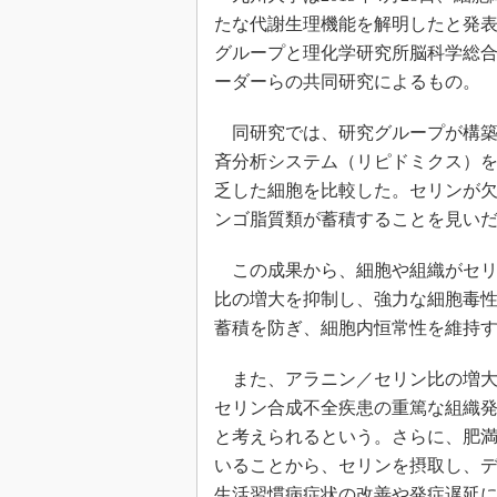
たな代謝生理機能を解明したと発
グループと理化学研究所脳科学総
ーダーらの共同研究によるもの。
同研究では、研究グループが構築
斉分析システム（リピドミクス）
乏した細胞を比較した。セリンが
ンゴ脂質類が蓄積することを見い
この成果から、細胞や組織がセリ
比の増大を抑制し、強力な細胞毒
蓄積を防ぎ、細胞内恒常性を維持
また、アラニン／セリン比の増大
セリン合成不全疾患の重篤な組織
と考えられるという。さらに、肥満
いることから、セリンを摂取し、
生活習慣病症状の改善や発症遅延