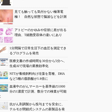
見ても触っても気付かない極薄電
極！ 自然な状態で脳波などを計測
アトピーのかゆみや症状に差が出る
理由、T細胞受容体の違いにあり
1分間隔で日常生活下の血圧を測定でき
るプログラムを発売
医療文書の作成時間を30分から5分へ、
生成AIで現場の業務効率化
NTTが養殖飼料向け珪藻を育種、DHA
など5種の脂肪酸が1.8倍に
血液中のがんマーカーを基準値の1000
分の1濃度で計測、数分での検査が可能
に
抗がん剤調製から投与までを安全に、
テルモが閉鎖式システムの新製品を発