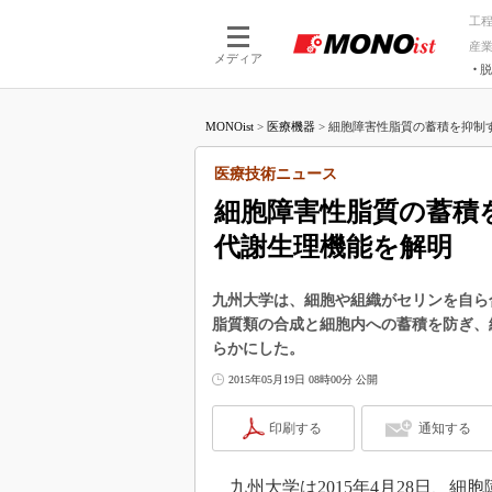
工
産
メディア
脱
つながる技術
AI×技術
MONOist
>
医療機器
>
細胞障害性脂質の蓄積を抑制す
つながる工場
AI×設備
つながるサービ
Physical
医療技術ニュース
細胞障害性脂質の蓄積
代謝生理機能を解明
九州大学は、細胞や組織がセリンを自ら
脂質類の合成と細胞内への蓄積を防ぎ、
らかにした。
2015年05月19日 08時00分 公開
印刷する
通知する
九州大学は2015年4月28日、