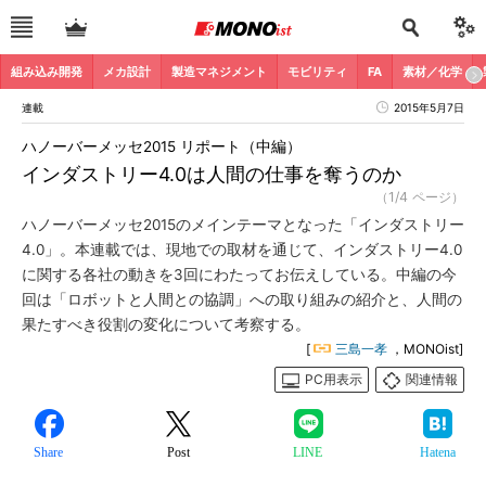
組み込み開発
メカ設計
製造マネジメント
モビリティ
FA
素材／化学
連載
2015年5月7日
ハノーバーメッセ2015 リポート（中編）
インダストリー4.0は人間の仕事を奪うのか
（1/4 ページ）
ハノーバーメッセ2015のメインテーマとなった「インダストリー
4.0」。本連載では、現地での取材を通じて、インダストリー4.0
に関する各社の動きを3回にわたってお伝えしている。中編の今
回は「ロボットと人間との協調」への取り組みの紹介と、人間の
果たすべき役割の変化について考察する。
[
三島一孝
，MONOist]
PC用表示
関連情報
Share
Post
LINE
Hatena