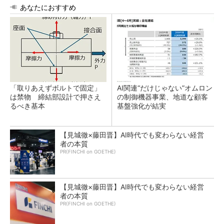
あなたにおすすめ
「取りあえずボルトで固定」
AI関連“だけじゃない”オムロン
は禁物 締結部設計で押さえ
の制御機器事業、地道な顧客
るべき基本
基盤強化が結実
【見城徹×藤田晋】AI時代でも変わらない経営
者の本質
PR(FINCHI on GOETHE)
【見城徹×藤田晋】AI時代でも変わらない経営
者の本質
PR(FINCHI on GOETHE)