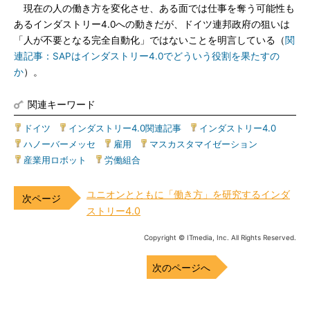
現在の人の働き方を変化させ、ある面では仕事を奪う可能性も
あるインダストリー4.0への動きだが、ドイツ連邦政府の狙いは
「人が不要となる完全自動化」ではないことを明言している（
関
連記事：SAPはインダストリー4.0でどういう役割を果たすの
か
）。
関連キーワード
ドイツ
|
インダストリー4.0関連記事
|
インダストリー4.0
|
ハノーバーメッセ
|
雇用
|
マスカスタマイゼーション
|
産業用ロボット
|
労働組合
ユニオンとともに「働き方」を研究するインダ
ストリー4.0
Copyright © ITmedia, Inc. All Rights Reserved.
次のページへ