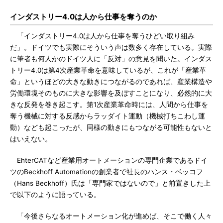
インダストリー4.0は人から仕事を奪うのか
「インダストリー4.0は人から仕事を奪うひどい取り組み
だ」。ドイツでも実際にそういう声は数多く存在している。実際
に筆者も何人かのドイツ人に「反対」の意見を聞いた。インダス
トリー4.0は第4次産業革命を意味しているが、これが「産業革
命」というほどの大きな動きにつながるのであれば、産業構造や
労働環境そのものに大きな影響を及ぼすことになり、必然的に大
きな反発を巻き起こす。第1次産業革命時には、人間から仕事を
奪う機械に対する反感からラッダイト運動（機械打ちこわし運
動）なども起こったが、同様の動きにもつながる可能性もないと
はいえない。
EhterCATなど産業用オートメーションの専門企業であるドイ
ツのBeckhoff Automationの創業者で社長のハンス・ベッコフ
（Hans Beckhoff）氏は「専門家ではないので」と前置きした上
で以下のように語っている。
「今後さらなるオートメーション化が進めば、そこで働く人々