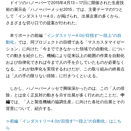
ドイツのハノーバーで2015年4月13～17日に開催された生産技
術の展示会「ハノーバーメッセ2015」では、主要テーマの1つと
して「インダストリー4.0」が掲げられ、出展企業の多くから、
さまざまな切り口での提案が行われた。
本リポートの前編「
インダストリー4.0が目指す“一段上”の自
動化
」では、同プロジェクトの目標である「マスカスタマイゼー
ション」に向けた「今までできなかった領域での自動化」につい
ての動きを紹介した。機械により従来以上の範囲の作業を自動化
および自律化できれば今まで人の手を介していたものが必要なく
なる。これが効率化を実現するわけだが、この取り組みの終着点
は「人の手の限りない排除」に行きつくといえる。
しかし、ハノーバーメッセで興味深かったのは、この「人の排
除」とは全く正反対の動きを示す出展が多く行われたことだ。
中
編
では、「人と製造機械の協調生産」に向けた各社の出展とその
背景について、紹介する。
≫前編「インダストリー4.0が目指す“一段上”の自動化」はこち
ら