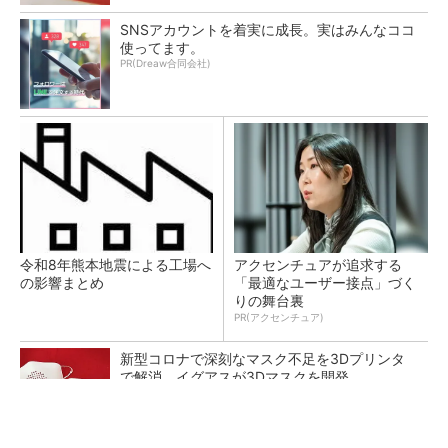
SNSアカウントを着実に成長。実はみんなココ
使ってます。
PR(Dreaw合同会社)
令和8年熊本地震による工場へ
アクセンチュアが追求する
の影響まとめ
「最適なユーザー接点」づく
りの舞台裏
PR(アクセンチュア)
新型コロナで深刻なマスク不足を3Dプリンタ
で解消、イグアスが3Dマスクを開発