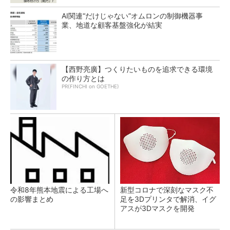
AI関連“だけじゃない”オムロンの制御機器事
業、地道な顧客基盤強化が結実
【西野亮廣】つくりたいものを追求できる環境
の作り方とは
PR(FINCHI on GOETHE)
令和8年熊本地震による工場へ
新型コロナで深刻なマスク不
の影響まとめ
足を3Dプリンタで解消、イグ
アスが3Dマスクを開発