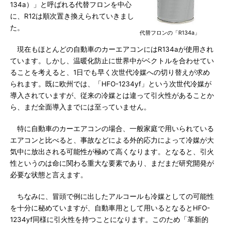
134a）」と呼ばれる代替フロンを中心
に、R12は順次置き換えられていきまし
た。
代替フロンの「R134a」
現在もほとんどの自動車のカーエアコンにはR134aが使用され
ています。しかし、温暖化防止に世界中がベクトルを合わせてい
ることを考えると、1日でも早く次世代冷媒への切り替えが求め
られます。既に欧州では、「HFO-1234yf」という次世代冷媒が
導入されていますが、従来の冷媒とは違って引火性があることか
ら、まだ全面導入までには至っていません。
特に自動車のカーエアコンの場合、一般家庭で用いられている
エアコンと比べると、事故などによる外的応力によって冷媒が大
気中に放出される可能性が極めて高くなります。となると、引火
性というのは命に関わる重大な要素であり、まだまだ研究開発が
必要な状態と言えます。
ちなみに、冒頭で例に出したアルコールも冷媒としての可能性
を十分に秘めていますが、自動車用として用いるとなるとHFO-
1234yf同様に引火性を持つことになります。このため「革新的