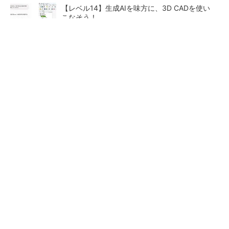
【レベル14】生成AIを味方に、3D CADを使い
こなそう！
シェア別荘「COCO VILLA Owners」3選
PR(COCO VILLA on GOETHE)
狭小な駐車場に、シャープがポールカメラ式製
品発表 市場シェア10％目指す