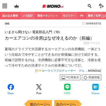
組み込み開発
メカ設計
製造マネジメント
モビリティ
FA
素材／化学
連載
2015年5月7日
いまさら聞けない 電装部品入門（18）
カーエアコンの冷房はなぜ冷えるのか（前編）
（2/3 ページ）
夏場のドライブで大活躍するカーエアコンの冷房機能。一体どう
いう仕組みで冷やすことができるのか前後編に分けて紹介する。
前編で説明するのは、冷房機能に必要不可欠な冷媒と、冷媒を使
って冷やすための冷凍サイクルの全体像についてだ。
[
カーライフプロデューサー テル
，MONOist]
PC用表示
関連情報
Share
Post
LINE
Hatena
前のページへ
次のページへ