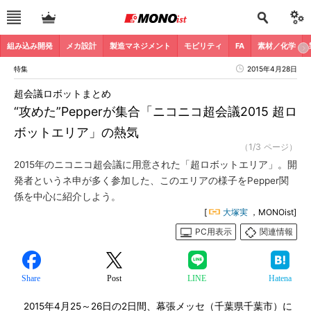
組み込み開発
メカ設計
製造マネジメント
モビリティ
FA
素材／化学
特集
2015年4月28日
超会議ロボットまとめ
“攻めた”Pepperが集合「ニコニコ超会議2015 超ロ
ボットエリア」の熱気
（1/3 ページ）
2015年のニコニコ超会議に用意された「超ロボットエリア」。開
発者というネ申が多く参加した、このエリアの様子をPepper関
係を中心に紹介しよう。
[
大塚実
，MONOist]
PC用表示
関連情報
Share
Post
LINE
Hatena
2015年4月25～26日の2日間、幕張メッセ（千葉県千葉市）に