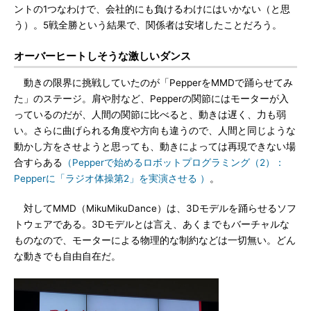
ントの1つなわけで、会社的にも負けるわけにはいかない（と思
う）。5戦全勝という結果で、関係者は安堵したことだろう。
オーバーヒートしそうな激しいダンス
動きの限界に挑戦していたのが「PepperをMMDで踊らせてみ
た」のステージ。肩や肘など、Pepperの関節にはモーターが入
っているのだが、人間の関節に比べると、動きは遅く、力も弱
い。さらに曲げられる角度や方向も違うので、人間と同じような
動かし方をさせようと思っても、動きによっては再現できない場
合すらある
（Pepperで始めるロボットプログラミング（2）：
Pepperに「ラジオ体操第2」を実演させる ）
。
対してMMD（MikuMikuDance）は、3Dモデルを踊らせるソフ
トウェアである。3Dモデルとは言え、あくまでもバーチャルな
ものなので、モーターによる物理的な制約などは一切無い。どん
な動きでも自由自在だ。