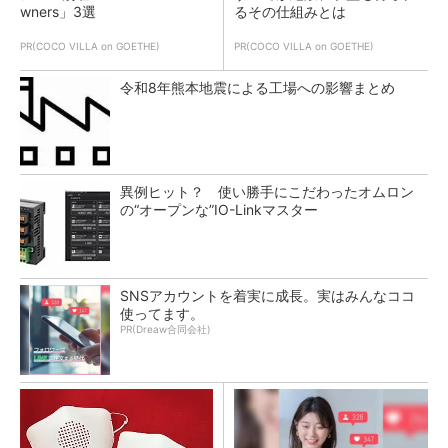
wners」3選
るその仕組みとは
PR(COCO VILLA on GOETHE)
PR(COCO VILLA on GOETHE)
令和8年熊本地震による工場への影響まとめ
異例ヒット？ 使い勝手にこだわったオムロン
の“オープンな”IO-Linkマスター
SNSアカウントを着実に成長。実はみんなココ
使ってます。
PR(Dreaw合同会社)