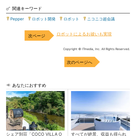
関連キーワード
Pepper
|
ロボット開発
|
ロボット
|
ニコニコ超会議
ロボットによるお祓いも実現
Copyright © ITmedia, Inc. All Rights Reserved.
次のページへ
あなたにおすすめ
シェア別荘「COCO VILLA O
すべてが絶景、収益も得られ