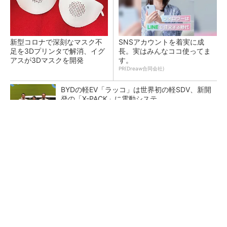
新型コロナで深刻なマスク不
SNSアカウントを着実に成
足を3Dプリンタで解消、イグ
長。実はみんなココ使ってま
アスが3Dマスクを開発
す。
PR(Dreaw合同会社)
BYDの軽EV「ラッコ」は世界初の軽SDV、新開
発の「X-PACK」に電動システ...
ペロブスカイト太陽電池の量産に有効なイン
ク、従来比で1.5倍の性能向上
【レベル14】生成AIを味方に、3D CADを使い
こなそう！