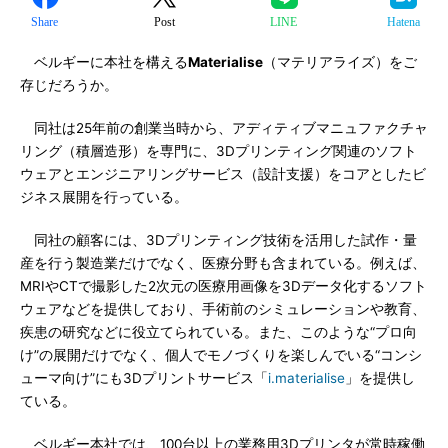
Share
Post
LINE
Hatena
ベルギーに本社を構える
Materialise
（マテリアライズ）をご
存じだろうか。
同社は25年前の創業当時から、アディティブマニュファクチャ
リング（積層造形）を専門に、3Dプリンティング関連のソフト
ウェアとエンジニアリングサービス（設計支援）をコアとしたビ
ジネス展開を行っている。
同社の顧客には、3Dプリンティング技術を活用した試作・量
産を行う製造業だけでなく、医療分野も含まれている。例えば、
MRIやCTで撮影した2次元の医療用画像を3Dデータ化するソフト
ウェアなどを提供しており、手術前のシミュレーションや教育、
疾患の研究などに役立てられている。また、このような“プロ向
け”の展開だけでなく、個人でモノづくりを楽しんでいる“コンシ
ューマ向け”にも3Dプリントサービス「
i.materialise
」を提供し
ている。
ベルギー本社では、100台以上の業務用3Dプリンタが常時稼働