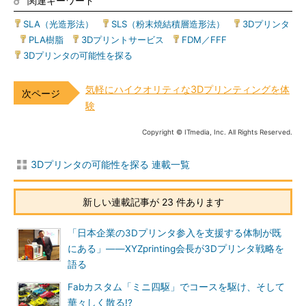
関連キーワード
SLA（光造形法）
|
SLS（粉末焼結積層造形法）
|
3Dプリンタ
|
PLA樹脂
|
3Dプリントサービス
|
FDM／FFF
|
3Dプリンタの可能性を探る
気軽にハイクオリティな3Dプリンティングを体
験
Copyright © ITmedia, Inc. All Rights Reserved.
3Dプリンタの可能性を探る 連載一覧
新しい連載記事が 23 件あります
「日本企業の3Dプリンタ参入を支援する体制が既
にある」――XYZprinting会長が3Dプリンタ戦略を
語る
Fabカスタム「ミニ四駆」でコースを駆け、そして
華々しく散る!?