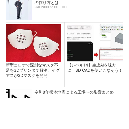
の作り方とは
PR(FINCHI on GOETHE)
新型コロナで深刻なマスク不
【レベル14】生成AIを味方
足を3Dプリンタで解消、イグ
に、3D CADを使いこなそう！
アスが3Dマスクを開発
令和8年熊本地震による工場への影響まとめ
音楽シーンを支えた64年の歴史、このヘッドホ
ンで感じてみて