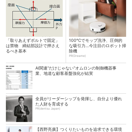
「取りあえずボルトで固定」
100℃でモップ洗浄、圧倒的
は禁物 締結部設計で押さえ
な吸引力…今注目のロボット掃
るべき基本
除機
PR(Dreame)
AI関連“だけじゃない”オムロンの制御機器事
業、地道な顧客基盤強化が結実
全員がリーダーシップを発揮し、自分より優れ
た人財を育成する
PR(dentsu Japan)
【西野亮廣】つくりたいものを追求できる環境