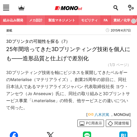
組み込み開発
メカ設計
製造マネジメント
モビリティ
FA
素材／化学
連載
2015年4月7日
3Dプリンタの可能性を探る（7）
25年間培ってきた3Dプリンティング技術を個人に
も――造形品質と仕上げで差別化
（1/3 ページ）
3Dプリンティング技術を軸にビジネスを展開してきたベルギー
のMaterialise（マテリアライズ）。創業25周年の節目に、同社
日本法人であるマテリアライズジャパン 代表取締役社長 ヨウ・
アンセウ（Jo Anseeuw）氏に、同社の取り組みと3Dプリントサ
ービス事業「i.materialise」の特長、他サービスとの違いについ
て伺った。
[
八木沢篤
，MONOist]
PC用表示
関連情報