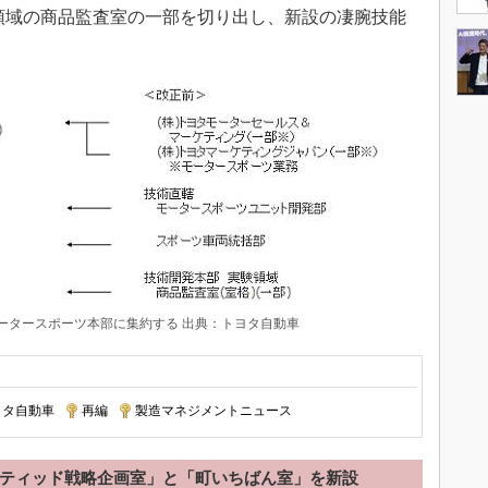
領域の商品監査室の一部を切り出し、新設の凄腕技能
モータースポーツ本部に集約する 出典：トヨタ自動車
ヨタ自動車
|
再編
|
製造マネジメントニュース
クティッド戦略企画室」と「町いちばん室」を新設