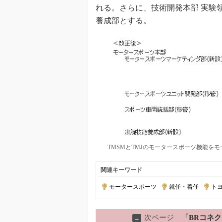
れる。さらに、技術開発本部 実験
養成部とする。
TMSMとTMJのモータースポーツ機能を
関連キーワード
モータースポーツ
|
就任・着任
|
ト
次ページ
「BRコネ
→