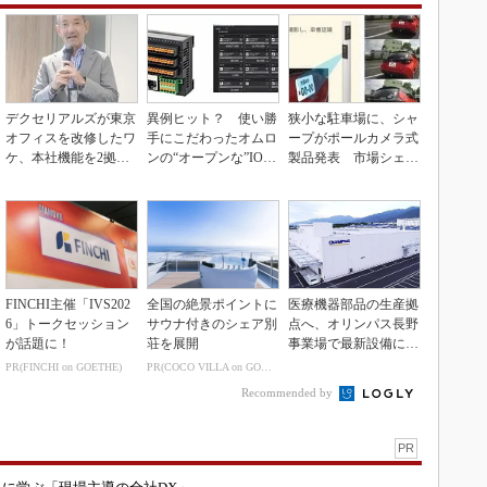
デクセリアルズが東京
異例ヒット？ 使い勝
狭小な駐車場に、シャ
オフィスを改修したワ
手にこだわったオムロ
ープがポールカメラ式
ケ、本社機能を2拠点
ンの“オープンな”IO-L
製品発表 市場シェア
に
inkマスター
10％目指す
FINCHI主催「IVS202
全国の絶景ポイントに
医療機器部品の生産拠
6」トークセッション
サウナ付きのシェア別
点へ、オリンパス長野
が話題に！
荘を展開
事業場で最新設備に機
能集約
PR(FINCHI on GOETHE)
PR(COCO VILLA on GOETHE)
Recommended by
PR