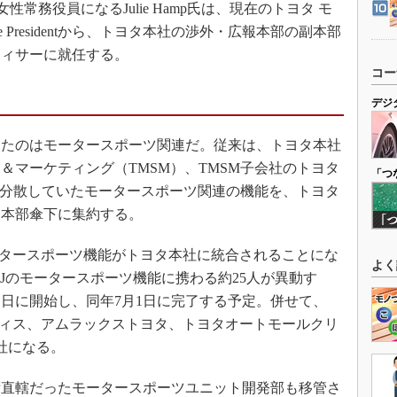
の女性常務役員になるJulie Hamp氏は、現在のトヨタ モ
ce Presidentから、トヨタ本社の渉外・広報本部の副本部
フィサーに就任する。
コー
デジ
たのはモータースポーツ関連だ。従来は、トヨタ本社
＆マーケティング（TMSM）、TMSM子会社のトヨタ
「つ
に分散していたモータースポーツ関連の機能を、トヨタ
ツ本部傘下に集約する。
ータースポーツ機能がトヨタ本社に統合されることにな
よく
TMJのモータースポーツ機能に携わる約25人が異動す
月1日に開始し、同年7月1日に完了する予定。併せて、
ルフィス、アムラックストヨタ、トヨタオートモールクリ
社になる。
直轄だったモータースポーツユニット開発部も移管さ