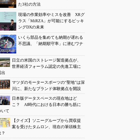
た3社の方法
現場の作業効率やミスを改善 XRグ
ラス「MiRZA」が可能にするピッキ
ングDXの未来
いくら部品を集めても納期が遅れる
不思議、「納期順守率」に潜むワナ
日立の米国のストレージ製造拠点が、
世界経済フォーラム認定の先進工場に
選出
マツダのモータースポーツの“聖地”は深
川に、新たなブランド体験拠点を開設
日本版データスペースの現在地はど
こ？ AI時代における日本の勝ち筋に
ついて
【クイズ】ソニーグループから買収提
案を受けたタムロン、現在の筆頭株主
は？