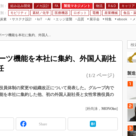
程別：
組み込み開発
メカ設計
製造マネジメント
物流
R＆D
キャリア
FA
業別：
モビリティ
素材／化学
医療機器
ロボット
電機
産業機械
食品・
炭素
サステナ設計
エッジ逆襲
品質
展示会
特集
メ
IoT
AI
ebook
伝承
組み込み開発
CEATEC
読者調査まとめ
編集後記
ーツ機能を本社に集約、外国人...
JIMTOF
保全
メカ設計
つながるクルマ
組込み/エッジ コンピューティング
ス
 AI
製造マネジメント
5G
展＆IoT/5Gソリューション展
VR／AR
FA
ーツ機能を本社に集約、外国人副社
IIFES
モビリティ
フィールドサービス
任
国際ロボット展
素材／化学
FPGA
製造
（1/2 ページ）
ジャパンモビリティショー
組み込み画像技術
TECHNO-FRONTIER
する役員体制の変更や組織改正について発表した。グループ内で
組み込みモデリング
能を本社に集約した他、初の外国人副社長と女性常務役員の
人テク展
Windows Embedded
スマート工場EXPO
[朴尚洙，
MONOist
]
車載ソフト開発
EdgeTech+
ISO26262
日本ものづくりワールド
Share
無償設計ツール
AUTOMOTIVE WORLD