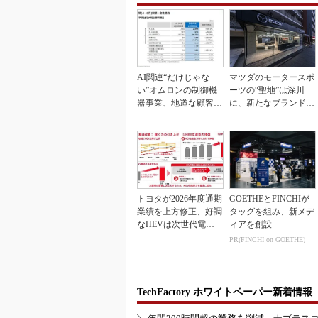
AI関連“だけじゃな
マツダのモータースポ
い”オムロンの制御機
ーツの“聖地”は深川
器事業、地道な顧客基
に、新たなブランド体
盤強化が結実
験拠点を開設
トヨタが2026年度通期
GOETHEとFINCHIが
業績を上方修正、好調
タッグを組み、新メデ
なHEVは次世代電池
ィアを創設
で競争力を強化へ
PR(FINCHI on GOETHE)
TechFactory ホワイトペーパー新着情報