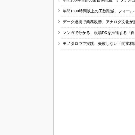
年間200時間超の業務を削減、ナブテス
年間1800時間以上の工数削減、フィー
データ連携で業務改善、アナログ文化が
マンガで分かる、現場DXを推進する「
モノタロウで実践、失敗しない「間接材