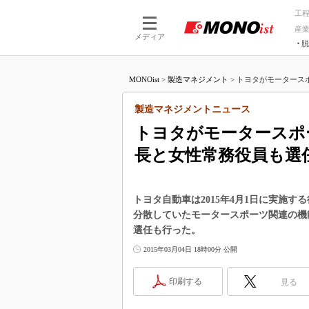
工
産
メディア
脱
つながる技術
AI×技術
MONOist
>
製造マネジメント
>
トヨタがモータースポ
つながる工場
AI×設備
つながるサービ
Physical
製造マネジメントニュース
トヨタがモータースポ
長と女性常務役員も選
トヨタ自動車は2015年4月1日に実施
分散していたモータースポーツ関連の機
選任も行った。
2015年03月04日 18時00分 公開
印刷する
見る