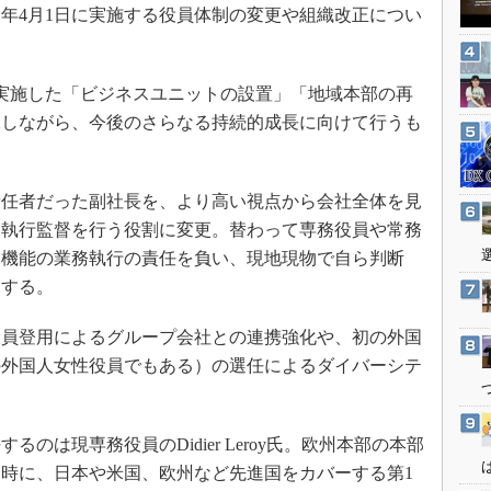
3Dプリンタ
同年4月1日に実施する役員体制の変更や組織改正につい
産業オープンネット展
デジタルツインとCAE
S＆OP
に実施した「ビジネスユニットの設置」「地域本部の再
インダストリー4.0
承しながら、今後のさらなる持続的成長に向けて行うも
イノベーション
製造業ビッグデータ
任者だった副社長を、より高い視点から会社全体を見
メイドインジャパン
と執行監督を行う役割に変更。替わって専務役員や常務
植物工場
、機能の業務執行の責任を負い、現地現物で自ら判断
知財マネジメント
にする。
海外生産
員登用によるグループ会社との連携強化や、初の外国
グローバル設計・開発
の外国人女性役員でもある）の選任によるダイバーシテ
制御セキュリティ
新型コロナへの対応
は現専務役員のDidier Leroy氏。欧州本部の本部
時に、日本や米国、欧州など先進国をカバーする第1