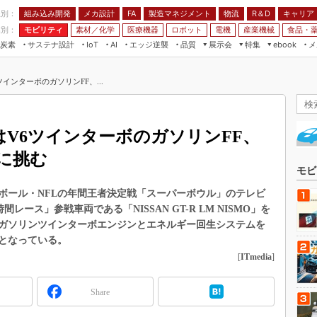
程別：
組み込み開発
メカ設計
製造マネジメント
物流
R＆D
キャリア
FA
業別：
モビリティ
素材／化学
医療機器
ロボット
電機
産業機械
食品・
炭素
サステナ設計
エッジ逆襲
品質
展示会
特集
メ
IoT
AI
ebook
伝承
組み込み開発
CEATEC
読者調査まとめ
編集後記
6ツインターボのガソリンFF、...
JIMTOF
保全
メカ設計
つながるクルマ
組込み/エッジ コンピューティング
ス
 AI
製造マネジメント
5G
展＆IoT/5Gソリューション展
VR／AR
FA
O」はV6ツインターボのガソリンFF、
IIFES
モビリティ
フィールドサービス
に挑む
国際ロボット展
素材／化学
FPGA
モビ
ジャパンモビリティショー
組み込み画像技術
ボール・NFLの年間王者決定戦「スーパーボウル」のテレビ
TECHNO-FRONTIER
間レース」参戦車両である「NISSAN GT-R LM NISMO」を
組み込みモデリング
人テク展
）ガソリンツインターボエンジンとエネルギー回生システムを
Windows Embedded
となっている。
スマート工場EXPO
車載ソフト開発
[
ITmedia
]
EdgeTech+
ISO26262
日本ものづくりワールド
Share
無償設計ツール
AUTOMOTIVE WORLD