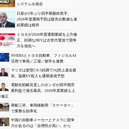
システムを統合
日産が2年ぶり四半期最終黒字、
2026年度通期予想は販売台数減も連
結業績は維持
トヨタが2026年度通期業績を上方修
正、好調なHEVは次世代電池で競争
力を強化へ
NVIDIAとトヨタ自動車、フィジカルAI
活用で車両／工場／都市を連携
マツダは新型CX-5好調で1Q売上過去最
高、協業EV投入も通期達成予想
電動化戦略見直しのホンダが四半期営
業利益で過去最高、2026年度業績も上
方修正
商船三井、車両移動用「スケーター」
で業務を効率化
中国の自動車メーカーとテスラに競争
力があるのは「合理性が高い」から