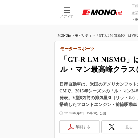
工
産
メディア
脱
つながる技術
AI×技術
MONOist
>
モビリティ
>
「GT-R LM NISMO」はV
つながる工場
AI×設備
つながるサービ
Physical
モータースポーツ
「GT-R LM NISM
ル・マン最高峰クラス
日産自動車は、米国のアメリカンフット
CMで、2015年シーズンの「ル・マン24時
発表。V型6気筒の排気量3l（リットル
搭載したフロントエンジン・前輪駆動車
2015年02月02日 15時00分 公開
印刷する
見る