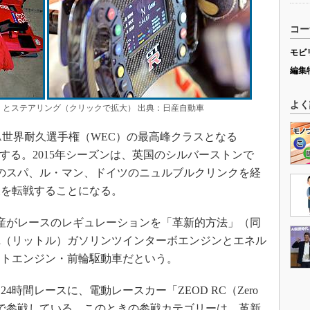
コー
モビ
編集
よく
外観（左）とステアリング（クリックで拡大） 出典：日産自動車
は、FIA世界耐久選手権（WEC）の最高峰クラスとなる
e 1）で参戦する。2015年シーズンは、英国のシルバーストンで
ギーのスパ、ル・マン、ドイツのニュルブルクリンクを経
東を転戦することになる。
MOは、日産がレースのレギュレーションを「革新的方法」（同
3l（リットル）ガソリンツインターボエンジンとエネル
ントエンジン・前輪駆動車だという。
4時間レースに、電動レースカー「ZEOD RC（Zero
ing Car）」で参戦している。このときの参戦カテゴリーは、革新