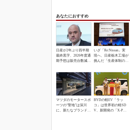
あなたにおすすめ
日産が2年ぶり四半期
いざ「Re:Nissan」実
最終黒字、2026年度通
現へ、日産栃木工場が
期予想は販売台数減も
挑んだ「生産体制の比
連結業績は維持
例化」
マツダのモータースポ
BYDの軽EV「ラッ
ーツの“聖地”は深川
コ」は世界初の軽SD
に、新たなブランド体
V、新開発の「X-PAC
験拠点を開設
K」に電動システ...