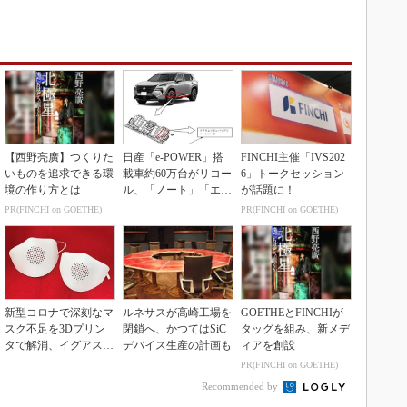
【西野亮廣】つくりた
日産「e-POWER」搭
FINCHI主催「IVS202
いものを追求できる環
載車約60万台がリコー
6」トークセッション
境の作り方とは
ル、「ノート」「エク
が話題に！
ストレイル」な...
PR(FINCHI on GOETHE)
PR(FINCHI on GOETHE)
新型コロナで深刻なマ
ルネサスが高崎工場を
GOETHEとFINCHIが
スク不足を3Dプリン
閉鎖へ、かつてはSiC
タッグを組み、新メデ
タで解消、イグアスが
デバイス生産の計画も
ィアを創設
3Dマスクを開発
PR(FINCHI on GOETHE)
Recommended by