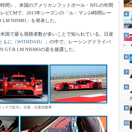
3Dプリンタ
国時間）、米国のアメリカンフットボール・NFLの年間
産業オープンネット展
デジタルツインとCAE
ビCMで、2015年シーズンの「ル・マン24時間レー
R LM NISMO」を発表した。
S＆OP
インダストリー4.0
米国で最も視聴者数が多いことで知られている。日産
イノベーション
もに（WITHDAD）」
の中で、レーシングドライバ
製造業ビッグデータ
GT-R LM NISMOの姿を披露した。
メイドインジャパン
植物工場
知財マネジメント
海外生産
グローバル設計・開発
制御セキュリティ
観（クリックで拡大） 出典：日産自動車
新型コロナへの対応