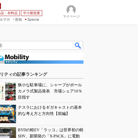
薬品・衣料品
中小製造業
マイページ
ルマガ
告知
Special
リティの記事ランキング
狭小な駐車場に、シャープがポール
カメラ式製品発表 市場シェア10％
目指す
テスラにおけるギガキャストの基本
的な考え方と方向性【前編】
BYDの軽EV「ラッコ」は世界初の軽
SDV、新開発の「X-PACK」に電動