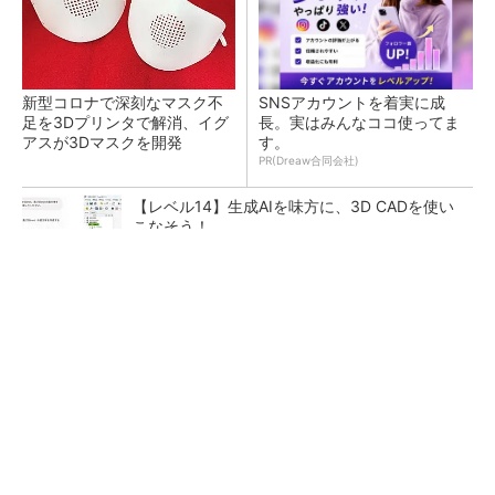
新型コロナで深刻なマスク不
SNSアカウントを着実に成
足を3Dプリンタで解消、イグ
長。実はみんなココ使ってま
アスが3Dマスクを開発
す。
PR(Dreaw合同会社)
【レベル14】生成AIを味方に、3D CADを使い
こなそう！
令和8年熊本地震による工場への影響まとめ
狭小な駐車場に、シャープがポールカメラ式製
品発表 市場シェア10％目指す