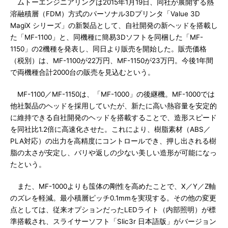
ムトーエンジニアリングは2015年1月19日、同社が展開する熱
溶融積層（FDM）方式のパーソナル3Dプリンタ「Value 3D
MagiX シリーズ」の新製品として、自社開発の新ヘッドを搭載し
た「MF-1100」と、同機種に簡易3Dソフトを同梱した「MF-
1150」の2機種を発表し、同日より販売を開始した。販売価格
（税別）は、MF-1100が22万円、MF-1150が23万円。今後1年間
で両機種合計2000台の販売を見込むという。
MF-1100／MF-1150は、「MF-1000」の後継機。MF-1000では
他社製品のヘッドを採用していたが、新たに高い熱容量を安定的
に維持できる自社開発のヘッドを搭載することで、造形スピード
を同社比1.2倍に高速化させた。これにより、樹脂素材（ABS／
PLA対応）の出力を高精度にコントロールでき、押し出される樹
脂の太さが安定し、バリや返しの少ない美しい造形が可能になっ
たという。
また、MF-1000よりも筺体の剛性を高めたことで、X／Y／Z軸
のズレを軽減。最小積層ピッチ0.1mmを実現する。その他の変更
点としては、従来オプションだったLEDライト（内部照明）が標
準搭載され、スライサーソフト「Slic3r 日本語版」がバージョン