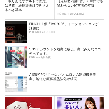
「取りあえずボルトで固定」
【見城徹×藤田晋】AI時代でも
は禁物 締結部設計で押さえ
変わらない経営者の本質
るべき基本
PR(FINCHI on GOETHE)
FINCHI主催「IVS2026」トークセッションが
話題に！
PR(FINCHI on GOETHE)
SNSアカウントを着実に成長。実はみんなココ
使ってます。
PR(Dreaw合同会社)
AI関連“だけじゃない”オムロンの制御機器事
業、地道な顧客基盤強化が結実