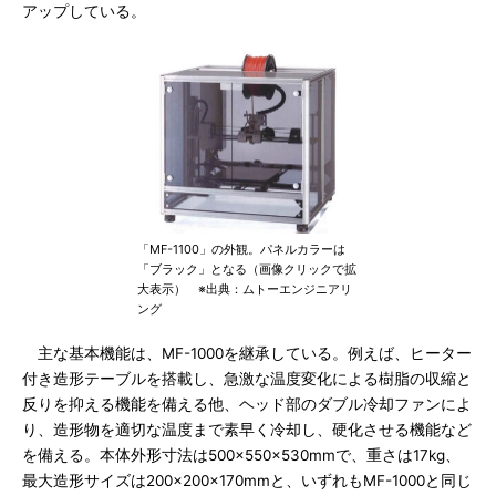
アップしている。
「MF-1100」の外観。パネルカラーは
「ブラック」となる（画像クリックで拡
大表示） ※出典：ムトーエンジニアリ
ング
主な基本機能は、MF-1000を継承している。例えば、ヒーター
付き造形テーブルを搭載し、急激な温度変化による樹脂の収縮と
反りを抑える機能を備える他、ヘッド部のダブル冷却ファンによ
り、造形物を適切な温度まで素早く冷却し、硬化させる機能など
を備える。本体外形寸法は500×550×530mmで、重さは17kg、
最大造形サイズは200×200×170mmと、いずれもMF-1000と同じ