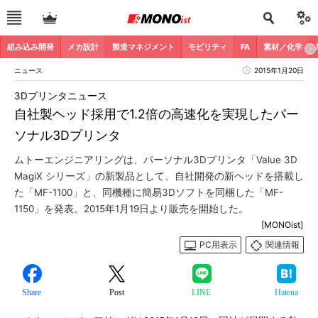
組み込み開発
メカ設計
製造マネジメント
モビリティ
FA
素材／化学
ニュース
2015年1月20日
3Dプリンタニュース
自社製ヘッド採用で1.2倍の高速化を実現したパー
ソナル3Dプリンタ
ムトーエンジニアリングは、パーソナル3Dプリンタ「Value 3D
MagiX シリーズ」の新製品として、自社開発の新ヘッドを搭載し
た「MF-1100」と、同機種に簡易3Dソフトを同梱した「MF-
1150」を発表。2015年1月19日より販売を開始した。
[MONOist]
PC用表示
関連情報
Share
Post
LINE
Hatena