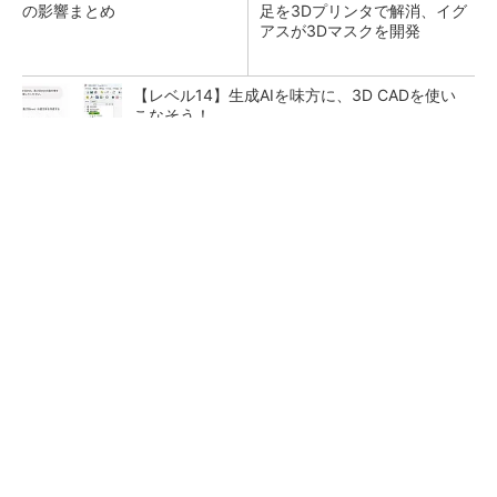
の影響まとめ
足を3Dプリンタで解消、イグ
アスが3Dマスクを開発
【レベル14】生成AIを味方に、3D CADを使い
こなそう！
FINCHI主催「IVS2026」トークセッションが
話題に！
PR(FINCHI on GOETHE)
狭小な駐車場に、シャープがポールカメラ式製
品発表 市場シェア10％目指す