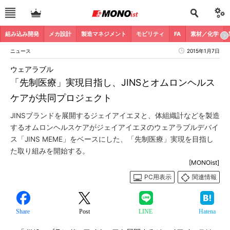
組み込み開発
メカ設計
製造マネジメント
モビリティ
FA
素材／化学
ニュース
2015年1月7日
ウェアラブル
「先制医療」実現目指し、JINSとオムロンヘルス
ケアが共同プロジェクト
JINSブランドを展開するジェイアイエヌと、体組織計などを製造
するオムロンヘルスケアがジェイアイエヌのウェアラブルデバイ
ス「JINS MEME」をベースにした、「先制医療」実現を目指し
た取り組みを開始する。
[MONOist]
PC用表示
関連情報
Share
Post
LINE
Hatena