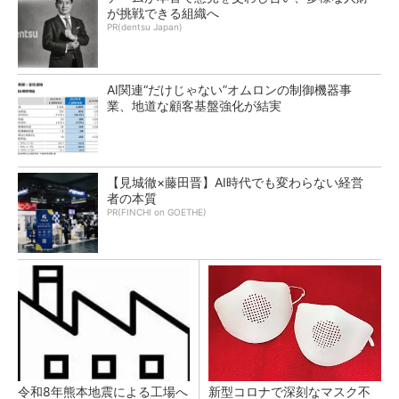
が挑戦できる組織へ
PR(dentsu Japan)
AI関連“だけじゃない”オムロンの制御機器事
業、地道な顧客基盤強化が結実
【見城徹×藤田晋】AI時代でも変わらない経営
者の本質
PR(FINCHI on GOETHE)
令和8年熊本地震による工場へ
新型コロナで深刻なマスク不