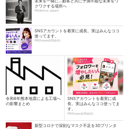
未来を一緒に…顧客と共に予測不能な未来をワ
クワクする場所へ
PR(dentsu Japan)
SNSアカウントを着実に成長。実はみんなココ
使ってます。
PR(Dreaw合同会社)
令和8年熊本地震による工場へ
SNSアカウントを着実に成
の影響まとめ
長。実はみんなココ使ってま
す。
PR(Dreaw合同会社)
新型コロナで深刻なマスク不足を3Dプリンタ