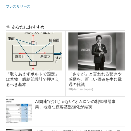
プレスリリース
あなたにおすすめ
「取りあえずボルトで固定」
「さすが」と言われる驚きや
は禁物 締結部設計で押さえ
感動を。新しい価値を生む電
るべき基本
通の挑戦
PR(dentsu Japan)
AI関連“だけじゃない”オムロンの制御機器事
業、地道な顧客基盤強化が結実