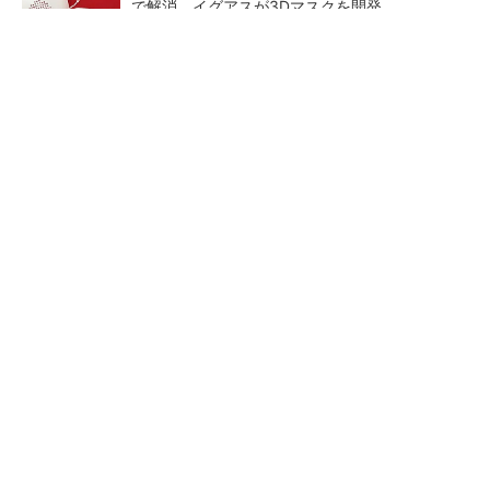
で解消、イグアスが3Dマスクを開発
【レベル14】生成AIを味方に、3D CADを使い
こなそう！
狭小な駐車場に、シャープがポールカメラ式製
品発表 市場シェア10％目指す
ルネサスが高崎工場を閉鎖
なぜ熊本に半導体産業が集ま