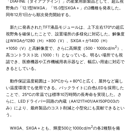
「DIAFINE（ダイアファイン）」の産業用新製品として、超広視
野角の「12.1型WXGA」「15.0型SXGA＋」の2機種を発表した。
同年12月1日から順次発売開始する。
新たに発表されたTFT液晶モジュールは、上下左右170°の超広
視野角を確保したことで、設置場所の多様化に対応した。解像度
はWXGAが1280（H）×800（V）、SXGA＋が1400（H）
2
×1050（V）と高解像度で、さらに高輝度（500・1000cd/m
）、
高コントラスト比（1000：1）となっている。明るい場所でも視
認でき、医療機器や工作機械用表示器など、幅広い用途に対応で
きるとしている。
動作保証温度範囲は－30℃から＋80℃と広く、屋外など厳し
い温度環境でも使用できる。バックライトに白色LEDを採用した
ことで、25℃の常温では標準10万時間の長寿命を実現した。さ
らに、LEDドライバー回路の内蔵（AA121TH01/AA150PD03の
み）により、最終製品のコスト削減と小型化にも貢献できるとい
う。
2
WXGA、SXGA＋とも、輝度500と1000cd/m
の各2種類を備