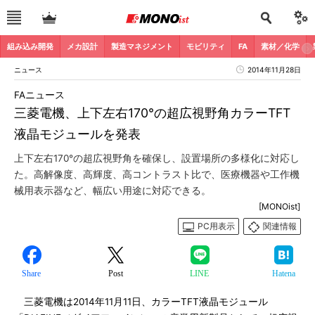
組み込み開発
メカ設計
製造マネジメント
モビリティ
FA
素材／化学
ニュース
2014年11月28日
FAニュース
三菱電機、上下左右170°の超広視野角カラーTFT
液晶モジュールを発表
上下左右170°の超広視野角を確保し、設置場所の多様化に対応し
た。高解像度、高輝度、高コントラスト比で、医療機器や工作機
械用表示器など、幅広い用途に対応できる。
[MONOist]
PC用表示
関連情報
Share
Post
LINE
Hatena
三菱電機は2014年11月11日、カラーTFT液晶モジュール