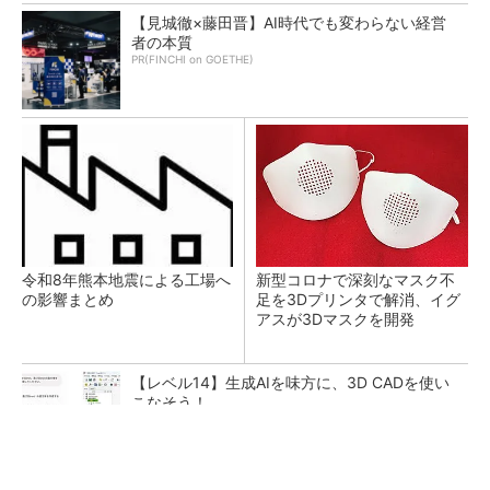
【見城徹×藤田晋】AI時代でも変わらない経営
者の本質
PR(FINCHI on GOETHE)
令和8年熊本地震による工場へ
新型コロナで深刻なマスク不
の影響まとめ
足を3Dプリンタで解消、イグ
アスが3Dマスクを開発
【レベル14】生成AIを味方に、3D CADを使い
こなそう！