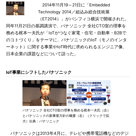
2014年11月19～21日に「Embedded
Technology 2014／組込み総合技術展
（ET2014）」がパシフィコ横浜で開催された。
同年11月21日の基調講演で、パナソニック 全社CTO室の理事を
務める梶本一夫氏が「IoTがつなぐ家電・住宅・自動車・B2Bで
のコトづくり」をテーマに、パナソニックのIoT（モノのインタ
ーネット）に関する事業やIoT時代に求められるエンジニア像、
日本企業の課題などについて語った。
IoT事業にシフトしたパナソニック
パナソニック 全社CTO室の理事を務める梶本一夫氏（左）
とパナソニックの新事業方針の概要（右）（クリックで拡
大）出典：パナソニック
パナソニックは2013年4月に、テレビや携帯電話機などのデジ