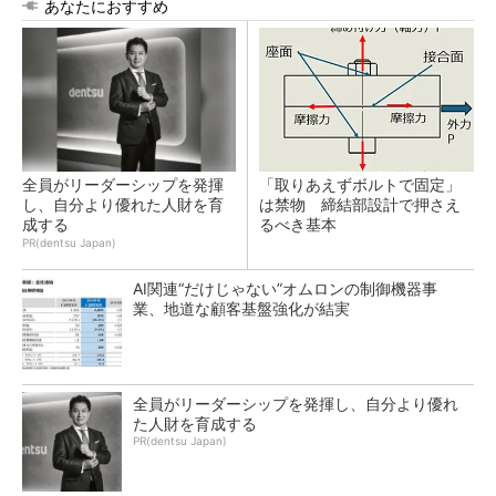
あなたにおすすめ
全員がリーダーシップを発揮
「取りあえずボルトで固定」
し、自分より優れた人財を育
は禁物 締結部設計で押さえ
成する
るべき基本
PR(dentsu Japan)
AI関連“だけじゃない”オムロンの制御機器事
業、地道な顧客基盤強化が結実
全員がリーダーシップを発揮し、自分より優れ
た人財を育成する
PR(dentsu Japan)