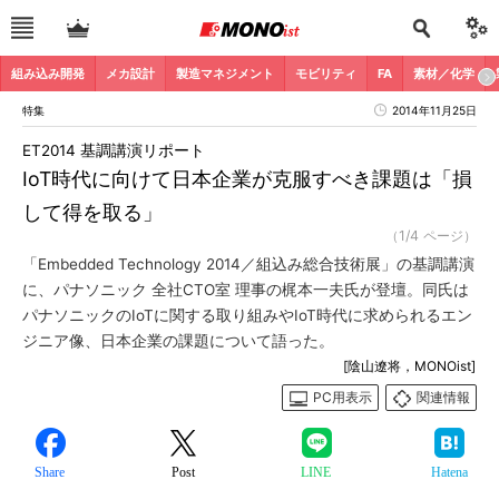
組み込み開発
メカ設計
製造マネジメント
モビリティ
FA
素材／化学
特集
2014年11月25日
ET2014 基調講演リポート
IoT時代に向けて日本企業が克服すべき課題は「損
して得を取る」
（1/4 ページ）
「Embedded Technology 2014／組込み総合技術展」の基調講演
に、パナソニック 全社CTO室 理事の梶本一夫氏が登壇。同氏は
パナソニックのIoTに関する取り組みやIoT時代に求められるエン
ジニア像、日本企業の課題について語った。
[陰山遼将，MONOist]
PC用表示
関連情報
Share
Post
LINE
Hatena