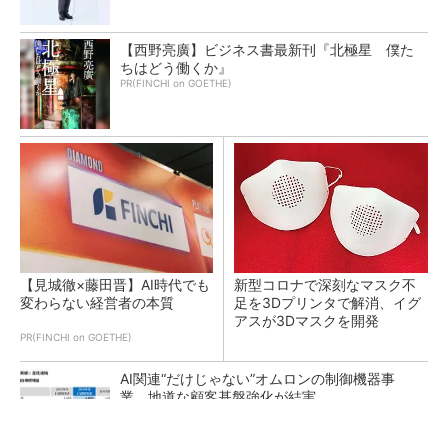
【西野亮廣】ビジネス書最新刊『北極星 僕た
ちはどう働くか』
PR(FINCHI on GOETHE)
【見城徹×藤田晋】AI時代でも
新型コロナで深刻なマスク不
変わらない経営者の本質
足を3Dプリンタで解消、イグ
アスが3Dマスクを開発
PR(FINCHI on GOETHE)
AI関連“だけじゃない”オムロンの制御機器事
業、地道な顧客基盤強化が結実