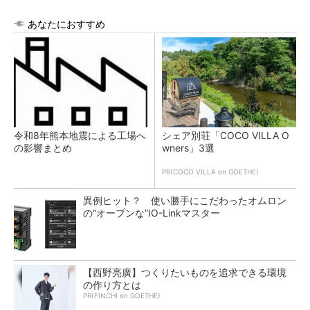
あなたにおすすめ
令和8年熊本地震による工場へ
シェア別荘「COCO VILLA O
の影響まとめ
wners」3選
PR(COCO VILLA on GOETHE)
異例ヒット？ 使い勝手にこだわったオムロン
の“オープンな”IO-Linkマスター
【西野亮廣】つくりたいものを追求できる環境
の作り方とは
PR(FINCHI on GOETHE)