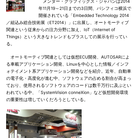
メンター・グラフィックス・ジャパンは2014
年11月19～21日までの3日間、パシフィコ横浜で
開催されている「Embedded Technology 2014
／組込み総合技術展（ET2014）」に出展し、オートモーティブ
関連という従来からの注力分野に加え、IoT（Internet of
Things）という大きなトレンドもプラスしての展示を行ってい
る。
オートモーティブ関連としては仮想ECU開発、AUTOSARによ
る車載アプリケーション開発、Linuxを中心とした情報／インフ
ォテイメント系アプリケーション開発などを紹介。近年、自動車
の電子化・高度化が進む中、ソフトウェアの占める割合が高まっ
ており、使用されるソフトウェアのコードは数千万行に及ぶとい
われている中、「SystemVision conneXion」など仮想開発環境
の重要性は増していくだろうとしている。