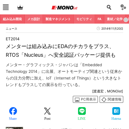
組み込み開発
メカ設計
製造マネジメント
モビリティ
FA
素材／化学
ニュース
2014年11月20日
ET2014
メンターは組み込みにEDAのチカラをプラス、
RTOS「Nucleus」へ安全認証パッケージ提供も
メンター・グラフィックス・ジャパンは「Embedded
Technology 2014」に出展、オートモーティブ関連という従来か
らの注力分野に加え、IoT（Internet of Things）という大きなト
レンドもプラスしての展示を行っている。
[渡邊宏，MONOist]
PC用表示
関連情報
Share
Post
LINE
Hatena