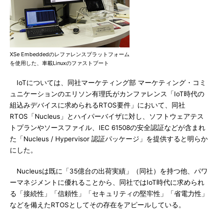
XSe Embeddedのレファレンスプラットフォーム
を使用した、車載Linuxのファストブート
IoTについては、同社マーケティング部 マーケティング・コミ
ュニケーションのエリソン有理氏がカンファレンス「IoT時代の
組込みデバイスに求められるRTOS要件」において、同社
RTOS「Nucleus」とハイパーバイザに対し、ソフトウェアテス
トプランやソースファイル、IEC 61508の安全認証などが含まれ
た「Nucleus / Hypervisor 認証パッケージ」を提供すると明らか
にした。
Nucleusは既に「35億台の出荷実績」（同社）を持つ他、パワ
ーマネジメントに優れることから、同社ではIoT時代に求められ
る「接続性」「信頼性」「セキュリティの堅牢性」「省電力性」
などを備えたRTOSとしてその存在をアピールしている。