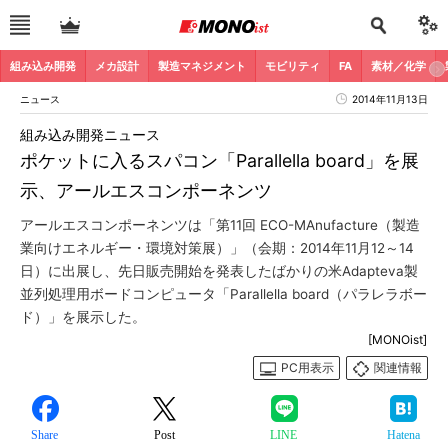
組み込み開発
メカ設計
製造マネジメント
モビリティ
FA
素材／化学
ニュース
2014年11月13日
組み込み開発ニュース
ポケットに入るスパコン「Parallella board」を展
示、アールエスコンポーネンツ
アールエスコンポーネンツは「第11回 ECO-MAnufacture（製造
業向けエネルギー・環境対策展）」（会期：2014年11月12～14
日）に出展し、先日販売開始を発表したばかりの米Adapteva製
並列処理用ボードコンピュータ「Parallella board（パラレラボー
ド）」を展示した。
[MONOist]
PC用表示
関連情報
Share
Post
LINE
Hatena