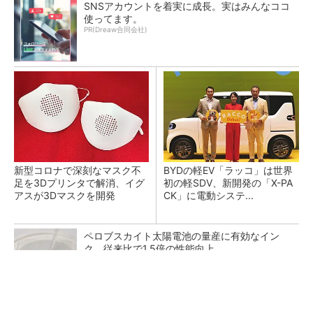
SNSアカウントを着実に成長。実はみんなココ
使ってます。
PR(Dreaw合同会社)
新型コロナで深刻なマスク不
BYDの軽EV「ラッコ」は世界
足を3Dプリンタで解消、イグ
初の軽SDV、新開発の「X-PA
アスが3Dマスクを開発
CK」に電動システ...
ペロブスカイト太陽電池の量産に有効なイン
ク、従来比で1.5倍の性能向上
SNSアカウントを着実に成長。実はみんなココ