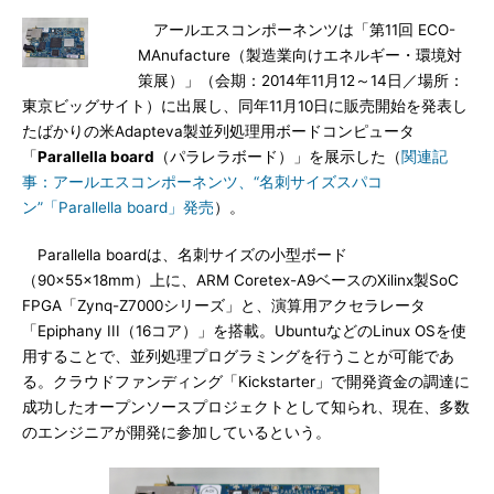
アールエスコンポーネンツは「第11回 ECO-
MAnufacture（製造業向けエネルギー・環境対
策展）」（会期：2014年11月12～14日／場所：
東京ビッグサイト）に出展し、同年11月10日に販売開始を発表し
たばかりの米Adapteva製並列処理用ボードコンピュータ
「
Parallella board
（パラレラボード）」を展示した（
関連記
事：アールエスコンポーネンツ、“名刺サイズスパコ
ン”「Parallella board」発売
）。
Parallella boardは、名刺サイズの小型ボード
（90×55×18mm）上に、ARM Coretex-A9ベースのXilinx製SoC
FPGA「Zynq-Z7000シリーズ」と、演算用アクセラレータ
「Epiphany III（16コア）」を搭載。UbuntuなどのLinux OSを使
用することで、並列処理プログラミングを行うことが可能であ
る。クラウドファンディング「Kickstarter」で開発資金の調達に
成功したオープンソースプロジェクトとして知られ、現在、多数
のエンジニアが開発に参加しているという。