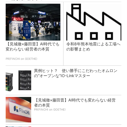
【見城徹×藤田晋】AI時代でも
令和8年熊本地震による工場へ
変わらない経営者の本質
の影響まとめ
PR(FINCHI on GOETHE)
異例ヒット？ 使い勝手にこだわったオムロン
の“オープンな”IO-Linkマスター
【見城徹×藤田晋】AI時代でも変わらない経営
者の本質
PR(FINCHI on GOETHE)